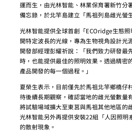
運而生，由光林智能、林業保育署新竹分
備忘錄，於北竿島建立「馬祖列島雌光螢
光林智能提供全球首創「ECOridge生
開特定波長的光線，專為生物視角設計光
開發部經理彭耀祈說：「我們致力研發最
時，也能提供最佳的照明效果。透過精密
產品開發的每一個過程。」
夏榮生表示，目前僅先於馬祖北竿鄉橋仔村將
待後續長期觀察，確認當地的雌光螢數量
將試驗場域擴大至東莒與馬祖其他地區的
光林智能另外再提供安裝22組「人因照明
的散射現象。