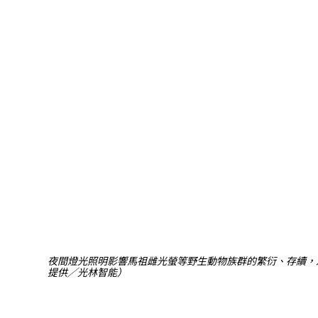
夜間燈光照明影響馬祖雌光螢等野生動物族群的繁衍、存續，
提供╱光林智能）