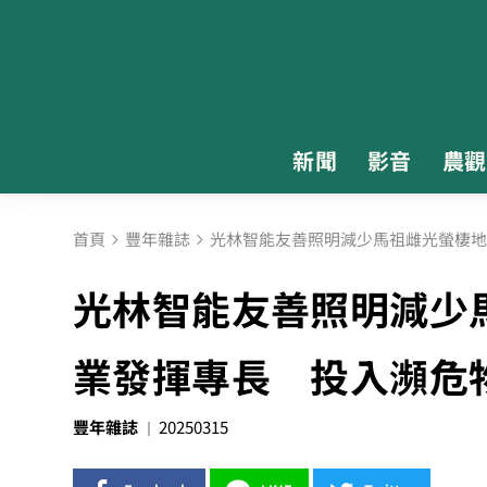
新聞
影音
農觀
首頁
豐年雜誌
光林智能友善照明減少馬祖雌光螢棲地
光林智能友善照明減少
業發揮專長 投入瀕危
豐年雜誌
20250315