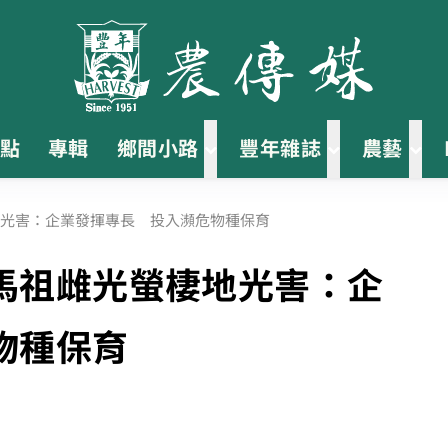
點
專輯
鄉間小路
豐年雜誌
農藝
光害：企業發揮專長 投入瀕危物種保育
馬祖雌光螢棲地光害：企
物種保育