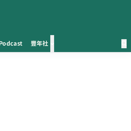
Podcast
豐年社
0608豪雨農損水稻居冠 農糧署協
調溼穀調運2.2萬公噸 公糧收購量
能已恢復
2026臺灣竹博覽會今開幕 六大衛