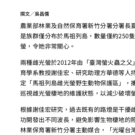
撰文╱吳昌儒
農業部林業及自然保育署新竹分署分署長
是族群僅分布於馬祖列島，數量僅約250
螢，令她非常關心。
兩種雌光螢於2012年由「臺灣螢火蟲之
育學系教授謝佳宏、研究助理方華德等人持
定「馬祖列島雌光螢野生動物保護區」，
巡視雌光螢棲地的維護狀態，以減少破壞
根據謝佳宏研究，過去既有的路燈是干擾
功開發出不同波長，避免影響生物棲地的
林業保育署新竹分署主動媒合，「光曜台