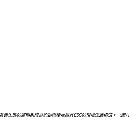
友善生態的照明系統對於動物棲地極具ESG的環境保護價值。（圖片