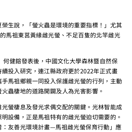
夏榮生說，「螢火蟲是環境的重要指標！」尤其
隻的馬祖東莒黃緣雌光螢、不足百隻的北竿雌光
父」何健鎔發表後，中國文化大學森林暨自然保
續投入研究，連江縣政府更於2022年正式畫
攜手馬祖鄉親一同投入保護雌光螢的行列，主動
螢火蟲棲地的道路開闢及人為光害影響。
雌光螢棲息及發光求偶交配的關鍵。光林智能成
照明設備，正是馬祖特有的雌光螢迫切需要的。
灣：友善光環境計畫—馬祖雌光螢保育行動」應