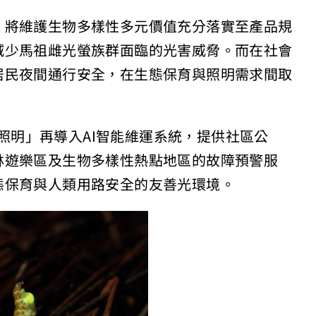
，將維護生物多樣性多元價值充分落實至產品規
減少馬祖雌光螢族群面臨的光害威脅。而在社會
居民夜間通行安全，在生態保育與照明需求間取
態照明」再導入AI智能維運系統，提供社區公
林遊樂區及生物多樣性熱點地區的故障預警服
態保育與人類用路安全的友善光環境。