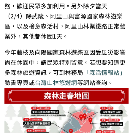
務，歡迎民眾多加利用。另外除夕當天
（2/4）除武陵、阿里山與富源國家森林遊樂
區，以及檜意森活村，阿里山林業鐵路正常營
業外，其他都休園1天。
今年藤枝及向陽國家森林遊樂區因受風災影響
尚在休園中，請民眾特別留意。若想要知道更
多森林旅遊資訊，可到林務局
「森活情報站」
臉書專頁或
台灣山林悠遊網
等網站查詢。