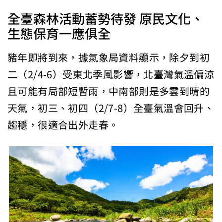
全臺森林活動蓄勢待發 原民文化、
生態保育一應俱全
豬年即將到來，據氣象局資料顯示，除夕到初
二（2/4-6）受東北季風影響，北臺灣氣溫偏涼
且可能有局部短暫雨，中南部則是多雲到晴的
天氣，初三、初四（2/7-8）全臺氣溫會回升、
趨穩，很適合出外走春。