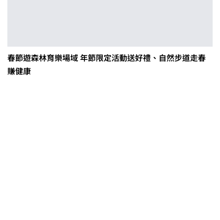
春節遊森林育樂場域 年節限定活動送好禮、自然步道走春
賺健康
茶改場輔導低碳生產、碳足跡揭露
「茶毅思」、「日月老茶廠」產品
取得碳標籤