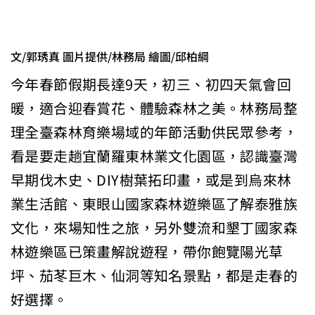
文/郭琇真 圖片提供/林務局 繪圖/邱柏綱
今年春節假期長達9天，初三、初四天氣會回
暖，適合迎春賞花、體驗森林之美。林務局整
理全臺森林育樂場域的年節活動供民眾參考，
看是要走趟宜蘭羅東林業文化園區，認識臺灣
早期伐木史、DIY樹葉拓印畫，或是到烏來林
業生活館、東眼山國家森林遊樂區了解泰雅族
文化，來場知性之旅，另外雙流和墾丁國家森
林遊樂區已策畫解說遊程，帶你飽覽陽光草
坪、茄苳巨木、仙洞等知名景點，都是走春的
好選擇。