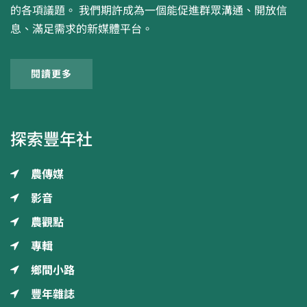
的各項議題。 我們期許成為一個能促進群眾溝通、開放信
息、滿足需求的新媒體平台。
閱讀更多
探索豐年社
農傳媒
影音
農觀點
專輯
鄉間小路
豐年雜誌