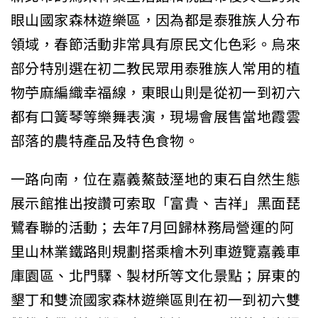
眼山國家森林遊樂區，因為都是泰雅族人分布
領域，春節活動非常具有原民文化色彩。烏來
部分特別選在初二教民眾用泰雅族人常用的植
物苧麻編織幸福線，東眼山則是從初一到初六
都有口簧琴等樂舞表演，現場會展售當地霞雲
部落的農特產品及特色食物。
一路向南，位在嘉義鰲鼓溼地的東石自然生態
展示館推出按讚可索取「富貴、吉祥」黑面琵
鷺春聯的活動；去年7月回歸林務局營運的阿
里山林業鐵路則規劃搭乘檜木列車遊覽嘉義車
庫園區、北門驛、製材所等文化景點；屏東的
墾丁和雙流國家森林遊樂區則在初一到初六雙