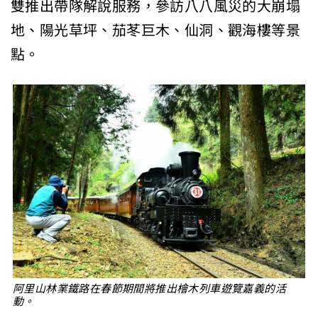
雙推出帶隊解說服務，參訪八八風災的大崩塌
地、陽光草坪、茄苳巨木、仙洞、觀海樓等景
點。
阿里山林業鐵路在春節期間將推出檜木列車遊覽嘉義的活
動。