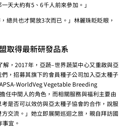
一天大約有5、6千人前來參加。」
再辦，總共也才開放3次而已。」林麗珠眨眨眼，
盟取得最新研發品系
了解，2017年，亞蔬–世界蔬菜中心又重啟與亞
我們，招募其旗下的會員種子公司加入亞太種子
rldVeg Vegetable Breeding
，協會擔任中間人的角色，而相關服務與福利主要由
思考是否可以效仿與亞太種子協會的合作，說服
雙方交流。」她立即展開巡迴之旅，親自拜訪國
作事宜。