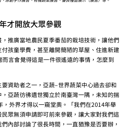
展售、原創手作展售、有機蔬菜展售、優良種苗展示（展售）等。
年才開放大眾參觀
畫，推廣當地農民夏季番茄的栽培技術，讓他們
支付孩童學費，甚至離開簡陋的草屋、住進新建
「對臺灣而言會覺得這是一件很遙遠的事情，怎麼到
主要資助者之一，亞蔬–世界蔬菜中心過去卻和
中，亞蔬彷彿遺世獨立於南臺灣一隅，未知的揣
年，外界才得以一窺堂奧。「我們在2014年舉
般民眾無須申請即可前來參觀，讓大家對我們這
我們內部討論了很長時間，一直猶豫是否要辦，