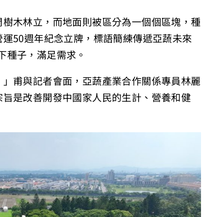
周樹木林立，而地面則被區分為一個個區塊，種
運50週年紀念立牌，標語簡練傳遞亞蔬未來
ds. 播下種子，滿足需求。
。」甫與記者會面，亞蔬產業合作關係專員林麗
宗旨是改善開發中國家人民的生計、營養和健