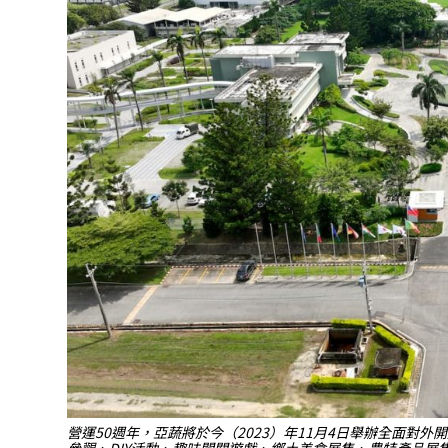
營運50週年，亞蔬將於今（2023）年11月4日舉辦全面對