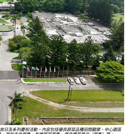
外開放日及系列慶祝活動，內容包括優良蔬菜品種田間觀摩、中心園區