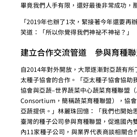
畢竟我們人手有限，還好最後非常成功，那
「2019年也辦了1次，緊接著今年還要
笑道：「所以你覺得我們神祕不神祕？」
建立合作交流管道 參與育種聯
自2014年對外開放，大眾逐漸對亞蔬有所
太種子協會的合作。「亞太種子協會協助
協會與亞蔬–世界蔬菜中心蔬菜育種聯盟（APSA-Wo
Consortium，簡稱蔬菜育種聯盟）
亞蔬提供。」林麗珠回憶：「我們也開始
臺灣的種子公司參與育種聯盟，促進國內
內11家種子公司，與業界代表商談相關合