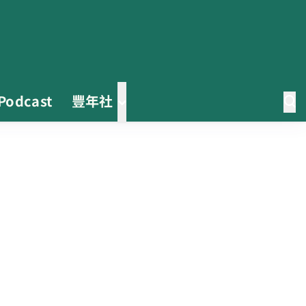
Podcast
豐年社
第二屆「臺灣繪果季」國產水果繪
畫比賽開跑 優等得主可獲千元禮
券
茶改場輔導低碳生產、碳足跡揭露