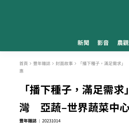
新聞
影音
農觀
首頁
豐年雜誌
封面故事
「播下種子，滿足需求」
惠
「播下種子，滿足需求
灣 亞蔬–世界蔬菜中
豐年雜誌
20231014