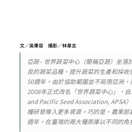
文／吳秉容 攝影／林韋言
亞蔬– 世界蔬菜中心（簡稱亞蔬）坐落
良的蔬菜品種，提升蔬菜的生產和採收
50週年。由於協助範圍並不局限亞洲
2008年正式改名「世界蔬菜中心」，自20
and Pacific Seed Associat
種研發導入更多資源。巧的是，農業部
週年，在臺灣的兩大種原庫以不同的角