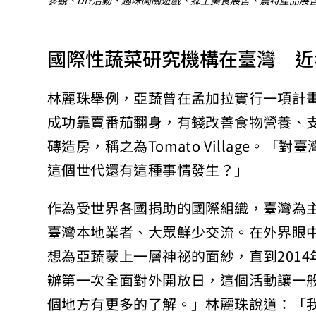
參觀、DIY活動、趣味闖關遊戲、鄉土美食展售、農特產品
國際性蔬菜研究機構在臺灣 近
林麗珠舉例，亞蔬曾在孟加拉實行一項計
成功靠賣番茄翻身，有錢改善食物營養、
磚造房，稱之為Tomato Village。
這個世代還有這種事情發生？」
作為受世界各國捐助的國際組織，臺灣為
臺灣本地業者、大眾鮮少交流。在外界眼
想為亞蔬蒙上一層神祕的面紗，直到2014
辦第一次全面對外開放日，這個活動讓一
個地方有更多的了解。」林麗珠說道：「