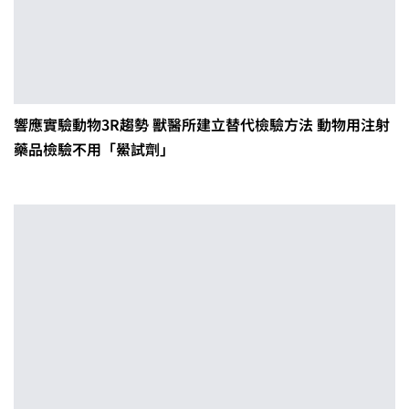
響應實驗動物3R趨勢 獸醫所建立替代檢驗方法 動物用注射
藥品檢驗不用「鱟試劑」