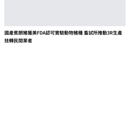
國產賓朗豬獲美FDA認可實驗動物豬種 畜試所推動3R生產
技轉民間業者
茶改場輔導低碳生產、碳足跡揭露
「茶毅思」、「日月老茶廠」產品
取得碳標籤