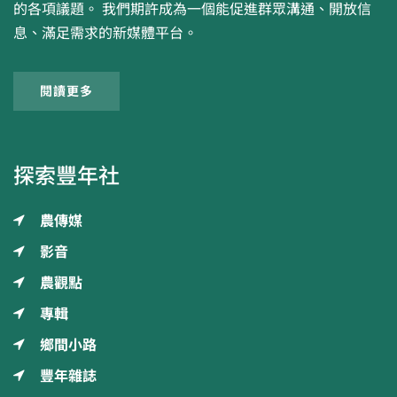
的各項議題。 我們期許成為一個能促進群眾溝通、開放信
息、滿足需求的新媒體平台。
閱讀更多
探索豐年社
農傳媒
影音
農觀點
專輯
鄉間小路
豐年雜誌