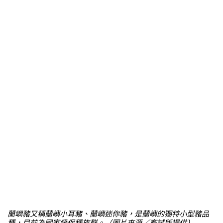
蘭嶼豬又稱蘭嶼小耳豬、蘭嶼迷你豬，是蘭嶼的獨特小型豬品
種，目前為國家級保種族群。（圖片來源／畜試所提供）