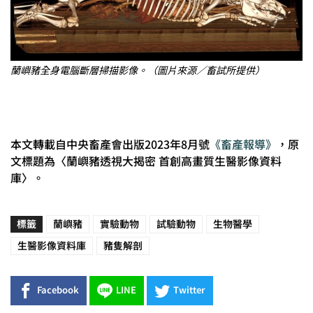
蘭嶼豬全身電腦斷層掃描影像。（圖片來源／畜試所提供）
本文轉載自中央畜產會出版2023年8月號
《畜產報導》
，原
文標題為〈蘭嶼豬透視大揭密 首創高畫質生醫影像資料
庫〉。
標籤
蘭嶼豬
實驗動物
試驗動物
生物醫學
生醫影像資料庫
豬隻解剖
Facebook
LINE
Twitter