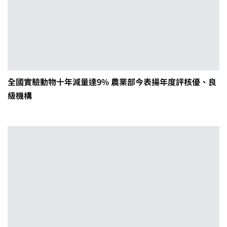
全國實驗動物十年減量達9% 農業部今表揚年度評核優、良
級機構