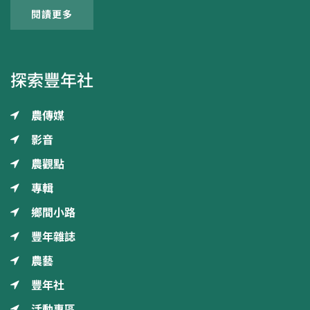
閱讀更多
探索豐年社
農傳媒
影音
農觀點
專輯
鄉間小路
豐年雜誌
農藝
豐年社
活動專區