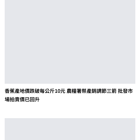
香蕉產地價跌破每公斤10元 農糧署祭產銷調節三箭 批發市
場拍賣價已回升