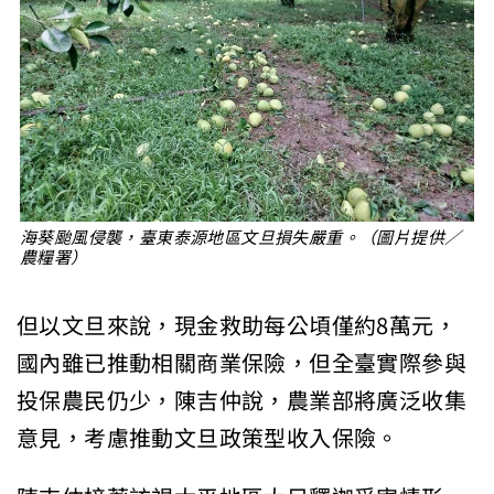
海葵颱風侵襲，臺東泰源地區文旦損失嚴重。（圖片提供／
農糧署）
但以文旦來說，現金救助每公頃僅約8萬元，
國內雖已推動相關商業保險，但全臺實際參與
投保農民仍少，陳吉仲說，農業部將廣泛收集
意見，考慮推動文旦政策型收入保險。