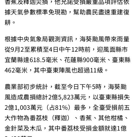
香蕉及釋迦災損，他允諾受損嚴重品項評估依
據天氣參數標準免現勘，幫助農民盡速重建復
耕。
根據中央氣象局觀測資訊，海葵颱風帶來雨量
從9月2至累積至4日中午12時前，迎風面縣市
宜蘭縣達618.5毫米、花蓮縣900毫米、臺東縣
462毫米，其中臺東陣風也超過11級。
農業部初步統計，截至今日下午5時，海葵颱
風造成農損總計2億5,823萬元，以臺東縣損失
2億1,003萬元（占81%）最多，全臺受損前五
大作物為番荔枝（釋迦）、香蕉、其他柑橘、
金針菜及木瓜，其中番荔枝受損金額就達1億