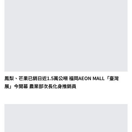
鳳梨、芒果已銷日近1.5萬公噸 福岡AEON MALL「臺灣
展」今開幕 農業部次長化身推銷員