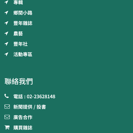
專輯
鄉間小路
豐年雜誌
農藝
豐年社
活動專區
聯絡我們
電話 : 02-23628148
新聞提供 / 投書
廣告合作
購買雜誌