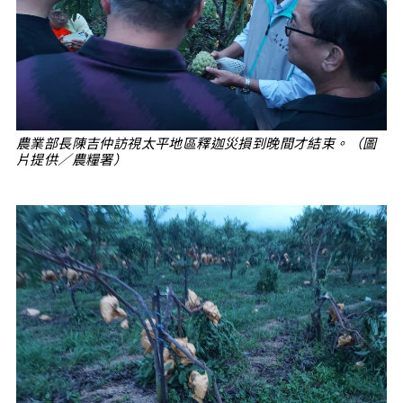
農業部長陳吉仲訪視太平地區釋迦災損到晚間才結束。（圖
片提供／農糧署）