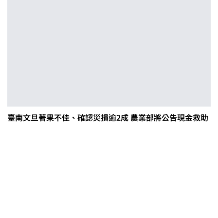
臺南文旦著果不佳、確認災損逾2成 農業部將公告現金救助