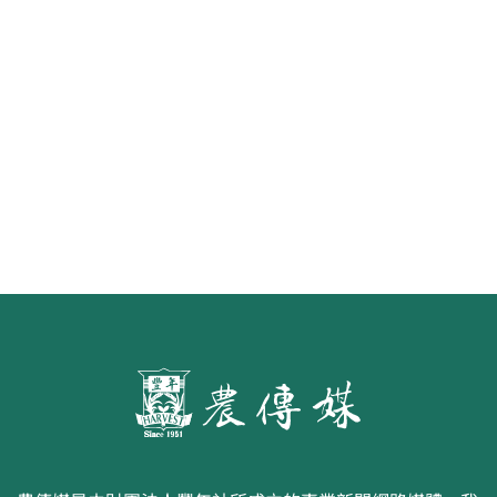
7月施行
第二屆「臺灣繪果季」國產水果繪
畫比賽開跑 優等得主可獲千元禮券