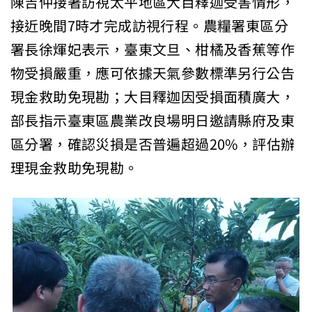
陳吉仲接著訪視太平地區大目釋迦受害情形，
接近晚間7時才完成訪視行程。農糧署東區分
署長徐煇妃表示，臺東文旦、柑橘及香蕉等作
物受損嚴重，應可依據天氣參數標準另行公告
現金救助免現勘；大目釋迦因受損面積廣大，
部長指示臺東區農業改良場明日邀請縣府及東
區分署，確認災損是否普遍超過20%，評估辦
理現金救助免現勘。