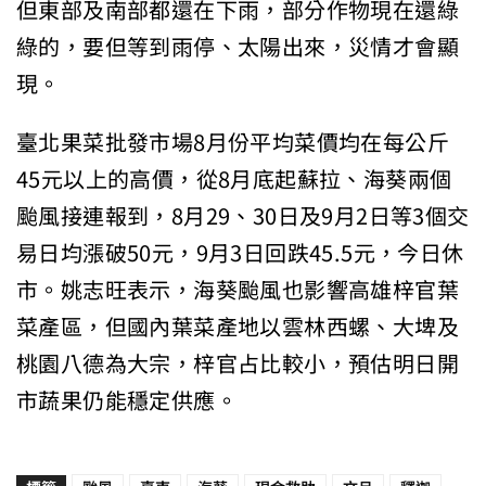
但東部及南部都還在下雨，部分作物現在還綠
綠的，要但等到雨停、太陽出來，災情才會顯
現。
臺北果菜批發市場8月份平均菜價均在每公斤
45元以上的高價，從8月底起蘇拉、海葵兩個
颱風接連報到，8月29、30日及9月2日等3個交
易日均漲破50元，9月3日回跌45.5元，今日休
市。姚志旺表示，海葵颱風也影響高雄梓官葉
菜產區，但國內葉菜產地以雲林西螺、大埤及
桃園八德為大宗，梓官占比較小，預估明日開
市蔬果仍能穩定供應。