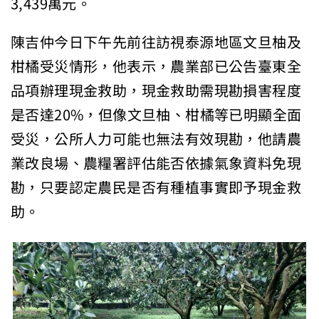
3,439萬元。
陳吉仲今日下午先前往訪視泰源地區文旦柚及
柑橘受災情形，他表示，農業部已公告臺東全
品項辦理現金救助，現金救助需現勘損害程度
是否達20%，但像文旦柚、柑橘等已明顯全面
受災，公所人力可能也無法有效現勘，他請農
業改良場、農糧署評估能否依據氣象資料免現
勘，只要認定農民是否有種植事實即予現金救
助。