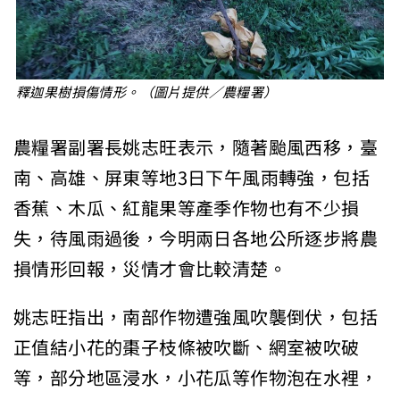
釋迦果樹損傷情形。（圖片提供／農糧署）
農糧署副署長姚志旺表示，隨著颱風西移，臺
南、高雄、屏東等地3日下午風雨轉強，包括
香蕉、木瓜、紅龍果等產季作物也有不少損
失，待風雨過後，今明兩日各地公所逐步將農
損情形回報，災情才會比較清楚。
姚志旺指出，南部作物遭強風吹襲倒伏，包括
正值結小花的棗子枝條被吹斷、網室被吹破
等，部分地區浸水，小花瓜等作物泡在水裡，