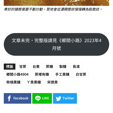
煮好的糖漿需要不斷炒動，質地會從濃稠漿狀慢慢轉為鬆散狀。
文章未完，完整版請見《鄉間小路》2023年4
月號
標籤
甘蔗
台東
蔗糖
製糖
長濱
鄉間小路4904
蔗裡有糖
手工黑糖
白甘蔗
柴燒黑糖
ㄚ貴黑糖
宋德貴
Facebook
LINE
Twitter