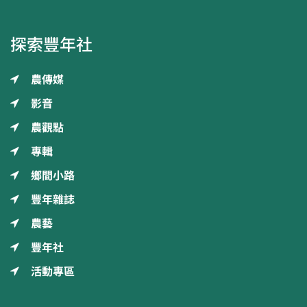
探索豐年社
農傳媒
影音
農觀點
專輯
鄉間小路
豐年雜誌
農藝
豐年社
活動專區