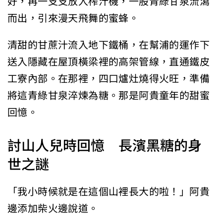
好，再一支支放入榨汁機，一股青綠甘泉流瀉
而出，引來漫天飛舞的蜜蜂。
清甜的甘蔗汁流入地下鐵桶，在幫浦的運作下
送入隱藏在屋頂橫梁裡的高架管線，直通鐵皮
工寮內部。在那裡，四口爐灶燒得火旺，準備
將這青綠甘泉淬煉為糖。那是阿貴童年的甜蜜
回憶。
討山人兒時回憶 長濱黑糖的身
世之謎
「我小時候就是在這個山裡長大的啦！」阿貴
邊添加柴火邊說道。