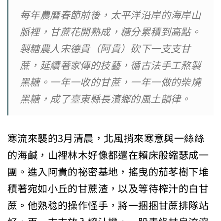
每年農曆春節前後，太平洋沿岸的海岸山
脈裡，甘蔗花開熟成，糖分累積到高點。
製糖農人宋德貴（阿貴）砍下一支支甘
蔗，延續著家傳的技藝，循古法手工熬製
黑糖。一年一收的甘蔗，一年一做的柴燒
黑糖，成了臺東縣長濱鄉的風土韻律。
寒流來襲的3月清晨，北風捎來寒意與一絲絲
的海鹹，山裡林木好像都還在賴床般縮瑟成一
團。進入阿貴的祕密基地，搖曳的茄苳樹下堆
積著宛如小丘的甘蔗渣，以及等待榨汁的白甘
蔗。他熟稔的操作怪手，將一捆捆甘蔗排隊站