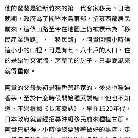
他的爸爸是從新竹來的第一代客家移民。日治
晚期，政府為了開墾本島東部，招募西部居民
前來，這條山路至今在地圖上仍被標示為「移
民產業道路」、「移民路」，阿貴回憶小時候
這小小的山裡，可是有七、八十戶的人口，住
的是編竹夾泥牆、茅草頂的房子，只要颱風來
就得重修。
阿貴的父母最初是種香蕉起家的，後來也種過
香茅，至於什麼時候開始種蔗製糖，他也不知
道。不過根據《長濱鄉誌》，早在1920年代，
日本政府就曾經招募沖繩移民前來種植甘蔗。
阿貴只記得，小時候總要背著做好的黑糖，走