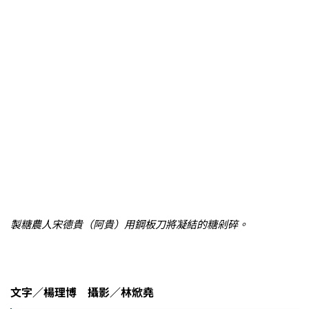
製糖農人宋德貴（阿貴）用鋼板刀將凝結的糖剁碎。
文字／楊理博 攝影／林焮堯