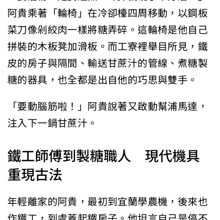
阿貴乘著「輪椅」在冷卻檯四周移動，以鋼板
菜刀像剁絞肉一樣將糖弄碎。這輪椅是他自己
拼裝的木板凳加滑板。而工寮裡舉目所見，鐵
皮的房子與隔間、輸送甘蔗汁的管線、煮糖製
糖的器具，也全都是出自他的巧思與雙手。
「要動腦筋啦！」阿貴說著又啟動幫浦馬達，
注入下一鍋甘蔗汁。
鐵工師傅到製糖職人 現代機具
重現古法
年輕離家的阿貴，最初到宜蘭學農機，後來也
作鐵工，到處蓋起鐵房子。他坦言自己是停不