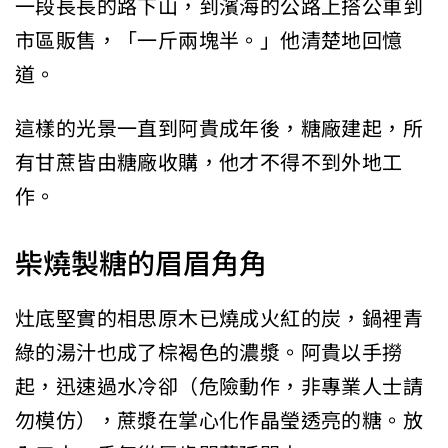
一段長長的路下山，到濱海的公路上搭公車到
市區販售，「一斤兩塊半。」他清楚地回憶
道。
這樣的光景一直到阿貴成年後，糖廠建起，所
有甘蔗皆由糖廠收購，他才不得不到外地工
作。
柴燒製糖的眉眉角角
灶底堅實的相思原木已燒成火紅的炭，鍋裡青
綠的湯汁也成了棕褐色的濃漿。阿貴以手撈
起，迅速過水冷卻（危險動作，非專業人士請
勿模仿），蔗漿在掌心化作晶瑩透亮的糖。放