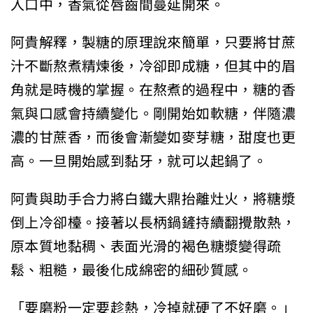
入口中，香氣從唇齒間蔓延開來。
阿貴解釋，製糖的原理說來簡單，只要將甘蔗
汁不斷熬煮精煉後，冷卻即成糖，但其中的眉
角就是時機的掌握。在熬煮的過程中，糖的香
氣與口感會持續變化。剛開始如軟糖，伴隨濃
濃的甘蔗香，而後會漸變如麥芽糖，甜度也更
高。一旦開始感到黏牙，就可以起鍋了。
阿貴與助手合力將白鐵大鼎抬離灶火，將糖漿
倒上冷卻檯。接著以長柄鍋鏟持續翻攪散熱，
原本質地黏稠、表面光滑的褐色糖漿變得疏
鬆、粗糙，最後化成綿密的細砂質感。
「要磨粉一定要趁熱，冷掉就硬了不好磨。」