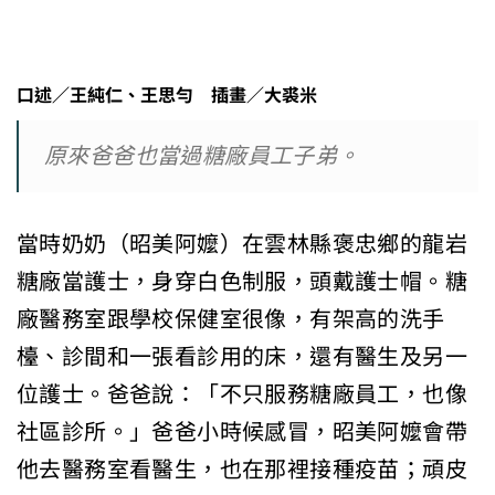
口述
／
王純仁、王思勻
插畫／大裘米
原來爸爸也當過糖廠員工子弟。
當時奶奶（昭美阿嬤）在雲林縣褒忠鄉的龍岩
糖廠當護士，身穿白色制服，頭戴護士帽。糖
廠醫務室跟學校保健室很像，有架高的洗手
檯、診間和一張看診用的床，還有醫生及另一
位護士。爸爸說：「不只服務糖廠員工，也像
社區診所。」爸爸小時候感冒，昭美阿嬤會帶
他去醫務室看醫生，也在那裡接種疫苗；頑皮