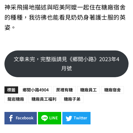
神采飛揚地描述與昭美阿嬤一起住在糖廠宿舍
的種種，我彷彿也能看見奶奶身著護士服的英
姿。
文章未完，完整版請見《鄉間小路》2023年4
月號
標籤
鄉間小路4904
蔗裡有糖
糖廠員工
糖廠宿舍
龍岩糖廠
糖廠員工福利
糖廠子弟
Facebook
LINE
Twitter