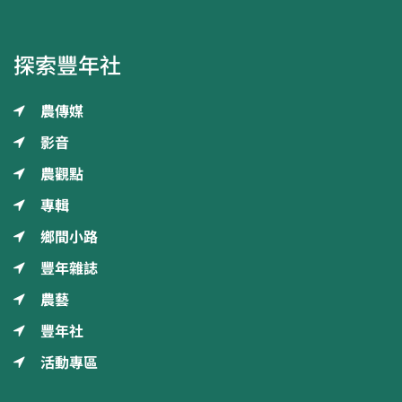
探索豐年社
農傳媒
影音
農觀點
專輯
鄉間小路
豐年雜誌
農藝
豐年社
活動專區