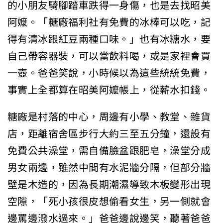
的小朋友騎腳踏車跌得一身傷，也是去找昭美
阿嬤。「糖廠福利社有免費的冰棒可以吃，記
得有清冰跟紅豆兩種口味。」也有冰糖水，要
自己帶容器裝，可以當飲料喝，或是家裡會買
一壺。爸爸笑說，小時候以為這些統統免費，
事實上全都算在昭美阿嬤帳上，從薪水扣錢。
糖廠是村落的中心，周邊有小學、教堂、雜貨
店，距離宿舍區步行大約三至五分鐘，還設有
免費公共澡堂，需自備臉盆跟肥皂，澡堂分成
男女兩邊，雖然中間有水泥牆分隔，但部分牆
壁是木造的，因為長期潮濕導致木板變形出現
空隙，「死小孩很皮想偷看女生，另一側就會
邊罵邊潑水過來。」爸爸邊說邊笑，聽著爸爸