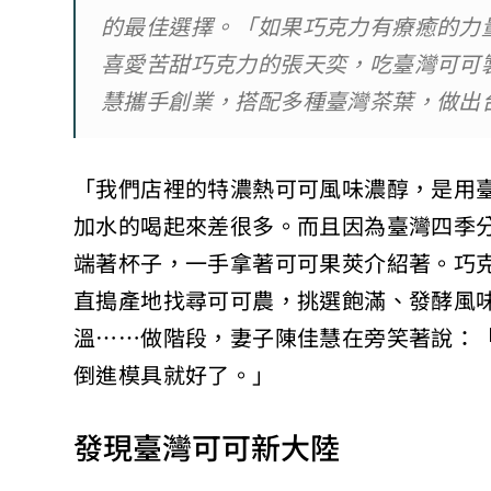
的最佳選擇。「如果巧克力有療癒的力
喜愛苦甜巧克力的張天奕，吃臺灣可可
慧攜手創業，搭配多種臺灣茶葉，做出
「我們店裡的特濃熱可可風味濃醇，是用
加水的喝起來差很多。而且因為臺灣四季
端著杯子，一手拿著可可果莢介紹著。巧
直搗產地找尋可可農，挑選飽滿、發酵風
溫……做階段，妻子陳佳慧在旁笑著說：
倒進模具就好了。」
發現臺灣可可新大陸