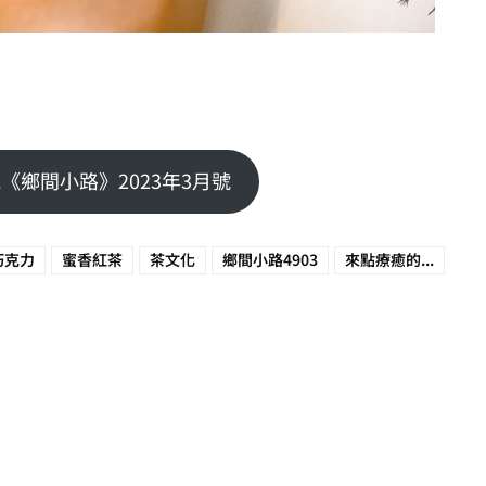
《鄉間小路》2023年3月號
巧克力
蜜香紅茶
茶文化
鄉間小路4903
來點療癒的...