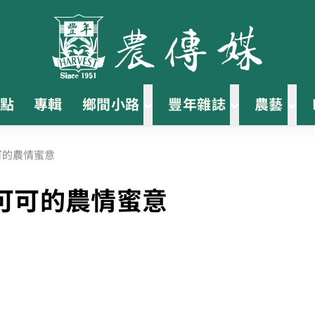
點
專輯
鄉間小路
豐年雜誌
農藝
可的農情蜜意
灣可可的農情蜜意