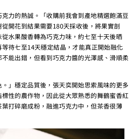
巧克力的熱誠。「收購前我會到產地精選飽滿豆
從開花到結果需要180天採收後，將果實剖
味從水果酸香轉為巧克力味，約七至十天後晒
等待七至14天穩定結晶，才能真正開始融化
都不能出錯，但看到巧克力醬的光澤感、滑順柔
色。」穩定品質後，張天奕開始思索風味的更多
指標性的農作物，因此從大眾熟悉的舞鶴蜜香紅
茶葉打碎磨成粉，融進巧克力中，但茶香很薄