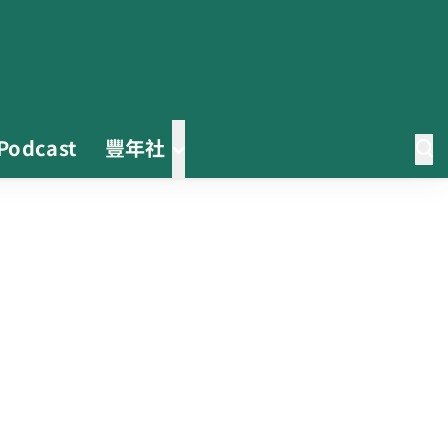
Podcast
豐年社
0608豪雨農損水稻居冠 農糧署協
調溼穀調運2.2萬公噸 公糧收購量
能已恢復
2026臺灣竹博覽會今開幕 六大衛