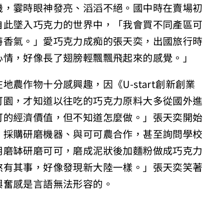
機，霎時眼神發亮、滔滔不絕。國中時在賣場初
自此墜入巧克力的世界中，「我會買不同產區可
特香氣。」愛巧克力成痴的張天奕，出國旅行時
心情，好像長了翅膀輕飄飄飛起來的感覺。」
農作物十分感興趣，因《U-start創新創業
可園，才知道以往吃的巧克力原料大多從國外進
可的經濟價值，但不知道怎麼做。」張天奕開始
，採購研磨機器、與可可農合作，甚至詢問學校
用磨缽研磨可可，磨成泥狀後加麵粉做成巧克力
煞有其事，好像發現新大陸一樣。」張天奕笑著
興奮感是言語無法形容的。