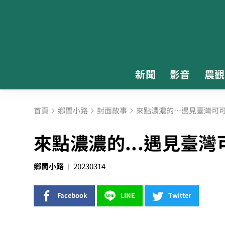
新聞
影音
農觀
首頁
鄉間小路
封面故事
來點濃濃的…遇見臺灣可
來點濃濃的...遇見臺
鄉間小路
20230314
Facebook
LINE
Twitter