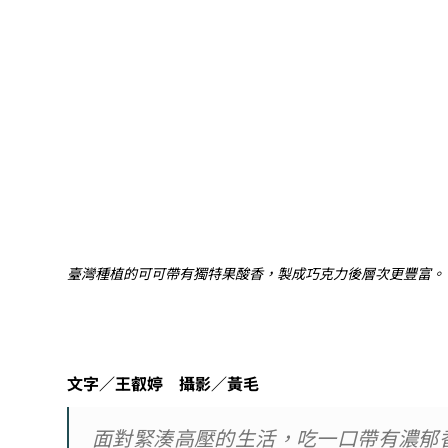
臺灣種植的可可帶有獨特果酸香，製成巧克力後層次更豐富。
文字／王叡婷 攝影／黃毛
面對緊湊高壓的生活，吃一口帶有濃郁