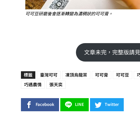
可可豆研磨後會逐漸轉變為濃稠狀的可可膏。
文章未完，完整版請見
標籤
臺灣可可
凍頂烏龍茶
可可膏
可可豆
巧遇農情
張天奕
Facebook
LINE
Twitter