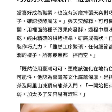
當喜好成為職業，也沒有消磨掉張天奕對
子，確認發酵風味。」張天奕解釋，可可樹
開，用裡面的種子跟果肉發酵，過程中風
乾，經由精確的烘烤標準，研磨成醬狀，再
製作巧克力。「雖然工序繁瑣、任何細節
潤的樣子，所有疲憊都一掃而空。」
「既然使用臺灣可可，更應該強化在地特
可能性，他認為臺灣茶文化底蘊深厚，是
茶及阿里山凍頂烏龍茶入門，「一開始把
弱，加太多了又容易有澀味。」