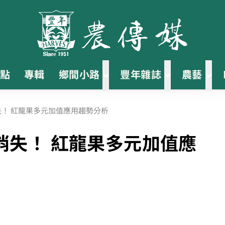
點
專輯
鄉間小路
豐年雜誌
農藝
！ 紅龍果多元加值應用趨勢分析
消失！ 紅龍果多元加值應