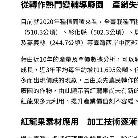
從轉作熱門變輔導廢園 產銷失
目前就2020年種植面積來看，全臺栽種面積
（510.3公頃）、彰化縣（502.3公頃）、
及嘉義縣（244.7公頃）等臺灣西岸中南
藉由近10年的產量及單價數據分析，可以
成長，近3年平均每年約增加1,695公噸
多而出現價跌的現象，且由原先農民轉作的
廢園的作物，由此顯示若紅龍果尚未有新
紅龍果多元利用，提升產業價值刻不容緩
紅龍果素材應用 加工技術逐漸