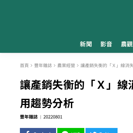
新聞
影音
農觀
首頁
豐年雜誌
農業經營
讓產銷失衡的「Ｘ」線消失
讓產銷失衡的「Ｘ」線
用趨勢分析
豐年雜誌
20220801