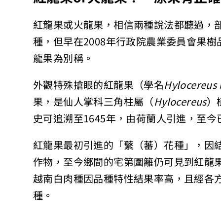
紅龍果或火龍果，相信兩種說法都聽過，
種，但早在2008年行政院農業委員會果
龍果為別稱。
外觀特殊搶眼的紅龍果（學名
Hylocereus
果，是仙人掌科三角柱屬（
Hylocereus
）
史可追溯至1645年，由荷蘭人引進，至今
紅龍果最初引進的「蘩（蕃）花種」，因
作物，至今鄉間的宅第圍籬仍可見到紅龍
越南白肉種因品種特性結果率高，且經各
種。