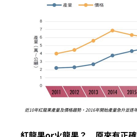
近10年紅龍果產量及價格趨勢，2016年開始產量急升並逐
紅龍果or火龍果？ 原來有正