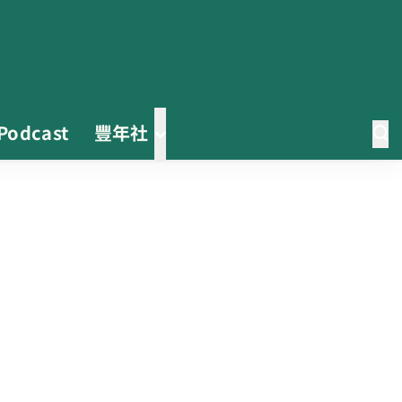
Podcast
豐年社
茶改場輔導低碳生產、碳足跡揭露
「茶毅思」、「日月老茶廠」產品
取得碳標籤
不實謠言致花生跌價 卓榮泰裁示