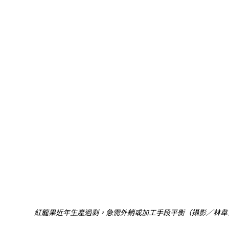
紅龍果近年生產過剩，急需外銷或加工手段平衡（攝影／林韋