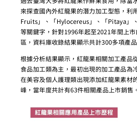
過去臺灣大多將紅龍果作鮮果食用，除當水果
來探查國內外紅龍果的潛力加工型態，利用相
Fruits」、「Hylocereus」、「Pitaya」、
等關鍵字，針對1996年起至2021年間
區，資料庫收錄結果顯示共計300多項產
根據分析結果顯示，紅龍果相關加工產品從
食品加工類為主，最初出現的加工產品為冷
在美容及個人護理類出現添加紅龍果素材的
峰，當年度共計有63件相關產品上市銷售