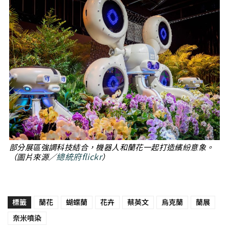
部分展區強調科技結合，機器人和蘭花一起打造繽紛意象。
總統府flickr
（圖片來源／
）
標籤
蘭花
蝴蝶蘭
花卉
蔡英文
烏克蘭
蘭展
奈米噴染