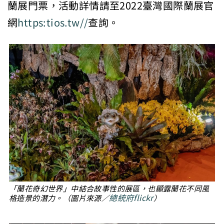
蘭展門票，活動詳情請至2022臺灣國際蘭展官
網
https:tios.tw//
查詢。
「蘭花奇幻世界」中結合故事性的展區，也顯露蘭花不同風
總統府flickr
格造景的潛力。（圖片來源／
）