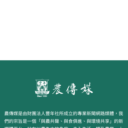
第二屆「臺灣繪果季」國產水果繪
畫比賽開跑 優等得主可獲千元禮券
農傳媒是由財團法人豐年社所成立的專業新聞網路媒體，我
們的宗旨是一個「與農共聲、與食俱進、與環境共享」的新