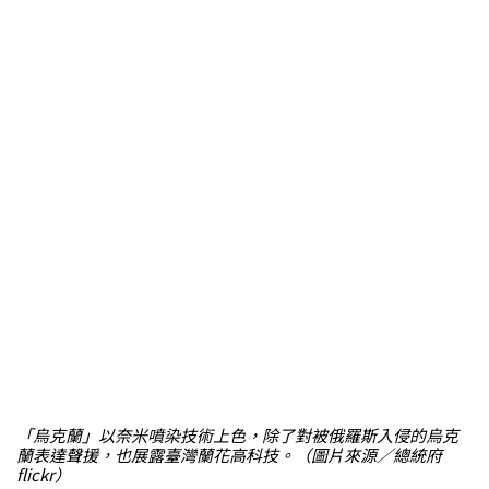
「烏克蘭」以奈米噴染技術上色，除了對被俄羅斯入侵的烏克
蘭表達聲援，也展露臺灣蘭花高科技。（圖片來源／總統府
flickr）