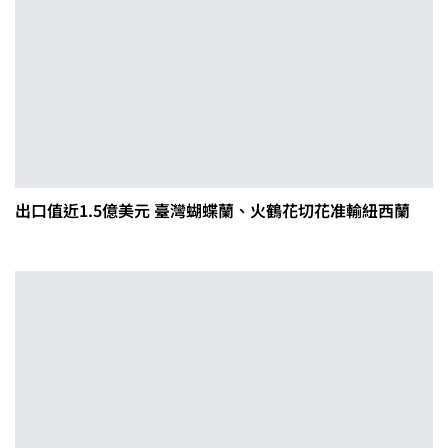
出口值近1.5億美元 臺灣蝴蝶蘭、火鶴花切花准輸紐西蘭