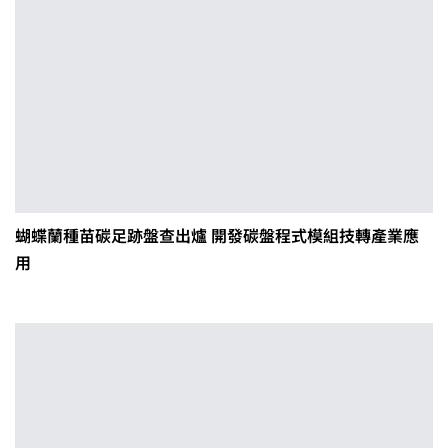
蝴蝶蘭種苗碳足跡盤查出爐 開發碳盤程式模組技轉產業應
用