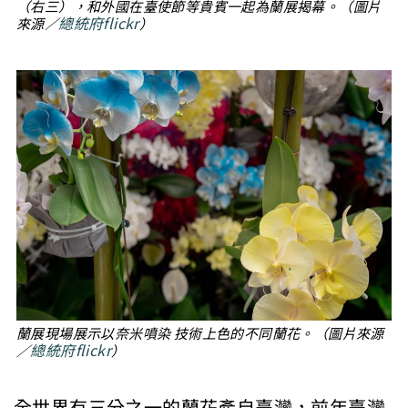
（右三），和外國在臺使節等貴賓一起為蘭展揭幕。（圖片
總統府flickr
來源／
）
蘭展現場展示以奈米噴染 技術上色的不同蘭花。（圖片來源
總統府flickr
／
）
全世界有三分之一的蘭花產自臺灣，前年臺灣