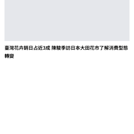
臺灣花卉銷日占近3成 陳駿季訪日本大田花市了解消費型態
轉變
0608豪雨農損水稻居冠 農糧署協調
溼穀調運2.2萬公噸 公糧收購量能已