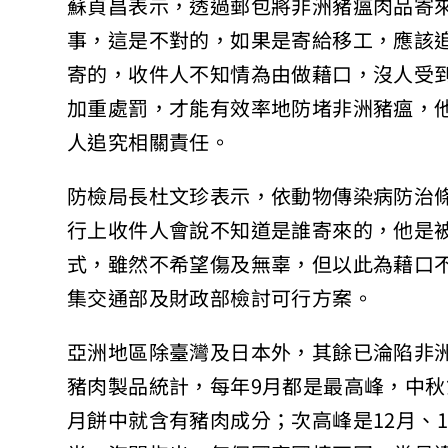
蘇貞昌表示，透過郵包將非洲豬瘟肉品寄
事，這是不對的，如果是寄給移工，應該
寄的，收件人不知情為由做藉口，沒人受
加重處罰，才能有效率地防堵非洲豬瘟，
人追究相關責任。
防檢局長杜文珍表示，依動物傳染病防治
行上收件人會說不知道是誰寄來的，他是
式，雖然不希望傷及無辜，但以此為藉口
集交通部及財政部檢討可行方案。
亞洲地區除臺灣及日本外，其餘已淪陷非洲
豬肉製品統計，每年9月都是最高峰，中
月餅中就含有豬肉成分；次高峰是12月、