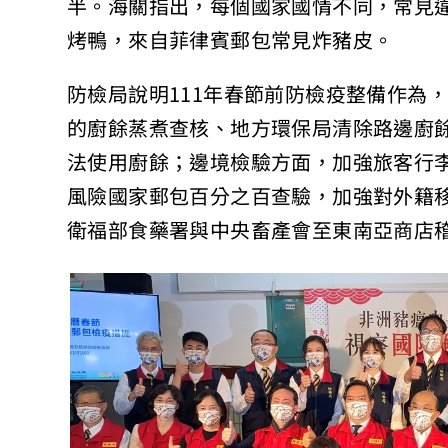
半。海關指出，每個國家國情不同，常見
烤鴨，來自菲律賓郵包常見炸豬皮。
防檢局說明111年春節前防檢疫整備作為
的廚餘蒸煮查核、地方環保局清除路邊廚餘
法使用廚餘；邊境檢驗方面，加強旅客行
風險國家郵包百分之百查驗，加強對外籍
衛福部食藥署與中央畜產會至東南亞商店