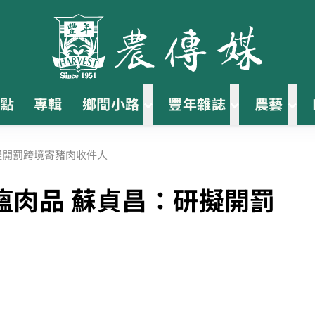
點
專輯
鄉間小路
豐年雜誌
農藝
擬開罰跨境寄豬肉收件人
瘟肉品 蘇貞昌：研擬開罰