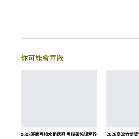
你可能會喜歡
0608豪雨農損水稻居冠 農糧署協調溼穀
2026臺灣竹博