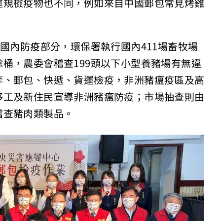
違規檢疫物也不同，例如來自中國郵包常見烤雞
，國內防疫部分，環保署執行國內411場畜牧場
桶，農委會稽查199頭以下小型養豬場有無違
李、郵包、快遞、貨運檢疫，非洲豬瘟疫區及高
移工及新住民宣導非洲豬瘟防疫；市場抽查則由
稽查豬肉類製品。