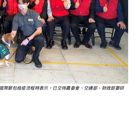
國際郵包檢疫流程時表示，已交待農委會、交通部、財政部要研