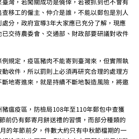
來臺灣，若闖關成功是僥倖，若被抓到也不會有
追查移工的僱主、仲介是誰，不能以郵包是別人
到處分，政府宣導3年大家應已充分了解，現應
他已交待農委會、交通部、財政部要研議對收件
條例規定，疫區豬肉不能寄到臺灣來，但實際執
被動收件，所以罰則上必須再研究合理的處理方
不斷地寄進來，就是持續不斷地製造風險，將邀
豬瘟疫區，防檢局108年至110年郵包中查獲
秋節前仍有郵寄月餅送禮的習慣，而部分種類的
1月的年節前夕，件數大約只有中秋節檔期的一