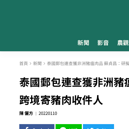
新聞
影音
農觀
首頁
新聞
泰國郵包連查獲非洲豬瘟肉品 蘇貞昌：研
泰國郵包連查獲非洲豬
跨境寄豬肉收件人
陳 儷方
20220110