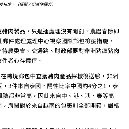
疫措施。（攝影／記者陳儷方）
瘟豬肉製品，只退運處理沒有開罰，農曆春節即
北郵件處理處理中心視察國際郵包檢疫措施，
交待農委會、交通路、財政部要對非洲豬瘟豬肉
收件者心存僥倖。
2月在跨境郵包中查獲豬肉產品採樣後送驗，非洲
國，3件來自泰國，陽性比率中國約4分之1，泰
風險都非常高，因此來自中、港、澳、泰等高
聞，海關對於來自越南的包裹則全部開箱，嚴格