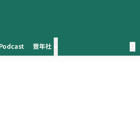
Podcast
豐年社
0608豪雨農損水稻居冠 農糧署協
調溼穀調運2.2萬公噸 公糧收購量
能已恢復
2026臺灣竹博覽會今開幕 六大衛