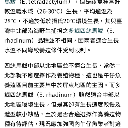
馬鮁
（E. tetradactylum），但是該魚種喜好
較溫暖水域（26-30℃）生長，平均適溫為
28℃，不適於低於攝氏20℃環境生長，其與臺
灣中北部沿海野生捕撈之
多鱗四絲馬鮁
（E.
rhadinum）品種並不相同，因兩者適合生長
水溫不同導致養殖條件受到限制。
四絲馬鮁中部以北地區並不適合生長，當然中
北部就不應選擇作為養殖物種，這也是午仔魚
養殖區目前主要集中於屏東地區的主因。而多
鱗四絲馬鮁（E. rhadinum）雖然適合中部以
北地區環境生長，但是其卻有生長速度較慢及
體型較小缺點，至於是否合適選擇作為養殖物
種有待評估，現況應加強國內午仔魚業者對適