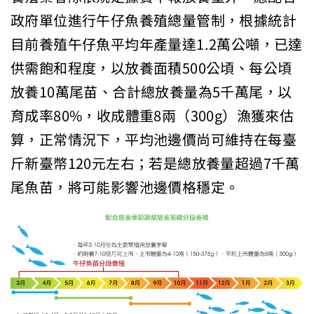
政府單位進行午仔魚養殖總量管制，根據統計
目前養殖午仔魚平均年產量達1.2萬公噸，已達
供需飽和程度，以放養面積500公頃、每公頃
放養10萬尾苗、合計總放養量為5千萬尾，以
育成率80%，收成體重8兩（300g）漁獲來估
算，正常情況下，平均池邊價尚可維持在每臺
斤新臺幣120元左右；若是總放養量超過7千萬
尾魚苗，將可能影響池邊價格穩定。