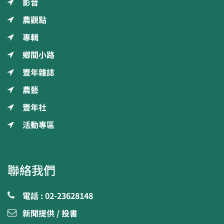
影音
農觀點
專輯
鄉間小路
豐年雜誌
農藝
豐年社
活動專區
聯絡我們
電話 : 02-23628148
新聞提供 / 投書