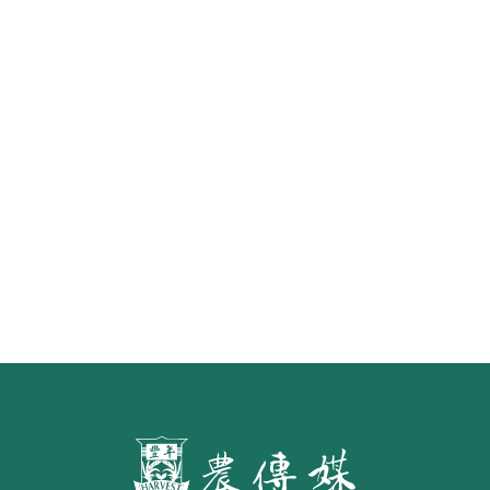
重返三大豬病非疫區外銷首櫃 台畜
原味香腸25日上架新加坡昇菘超市
水面的寧芙仙子