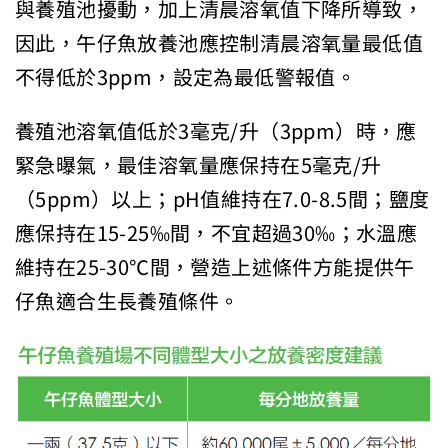
與養殖池擾動，加上清晨溶氧值下降所導致，
因此，午仔魚放養池應控制清晨溶氧量最低值
不得低於3ppm，設定為最低警報值。
養殖池溶氧值低於3毫克/升（3ppm）時，應
緊急曝氣，最佳溶氧量應保持在5毫克/升
（5ppm）以上；pH值維持在7.0-8.5間；鹽度
應保持在15-25‰間，不宜超過30‰；水溫應
維持在25-30℃間，營造上述條件方能提供午
仔魚適合生長養殖條件。