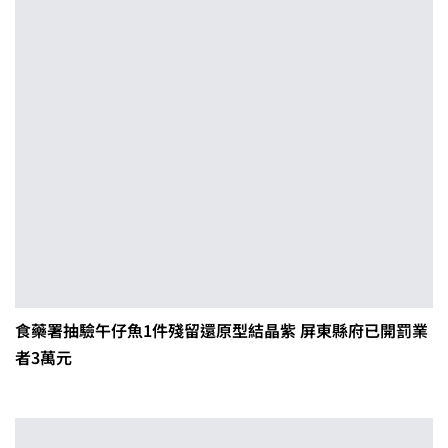
食藥署抽驗午仔魚1件殘留還原型結晶紫 屏東縣府已開罰業
者3萬元