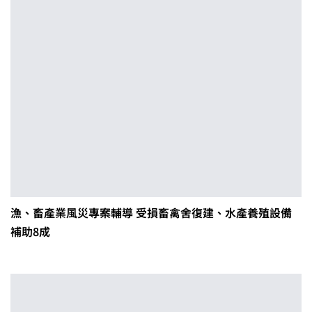
漁、畜產業風災專案輔導 受損畜禽舍復建、水產養殖設備
補助8成