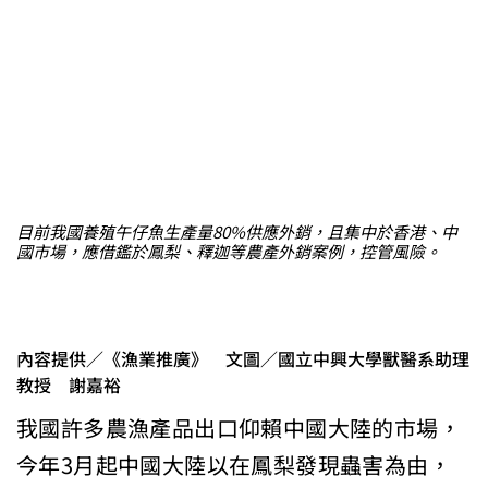
目前我國養殖午仔魚生產量80%供應外銷，且集中於香港、中
國市場，應借鑑於鳳梨、釋迦等農產外銷案例，控管風險。
內容提供／《漁業推廣》 文圖／國立中興大學獸醫系助理
教授 謝嘉裕
我國許多農漁產品出口仰賴中國大陸的市場，
今年3月起中國大陸以在鳳梨發現蟲害為由，