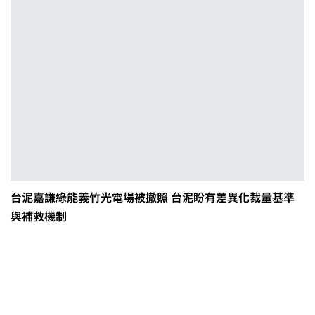
台泥嘉謙綠能義竹光電場被撤照 台泥盼有差異化裁量基準
與補救機制