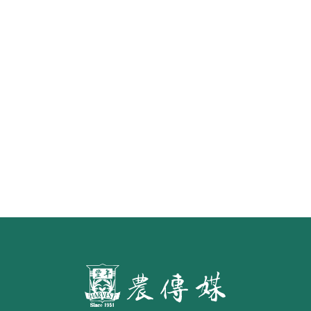
怎樣才算「初榨」橄欖油？ 食藥署
預告橄欖油品名標示草案 預定明年
7月施行
第二屆「臺灣繪果季」國產水果繪
畫比賽開跑 優等得主可獲千元禮券