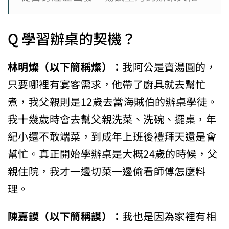
Q 學習辦桌的契機？
林明燦（以下簡稱燦）：
我阿公是賣湯圓的，
只要哪裡有宴客需求，他帶了廚具就去幫忙
煮，我父親則是12歲去當海賊伯的辦桌學徒。
我十幾歲時會去幫父親洗菜、洗碗、擺桌，年
紀小還不敢端菜，到成年上班後禮拜天還是會
幫忙。真正開始學辦桌是大概24歲的時候，父
親住院，我才一邊切菜一邊偷看師傅怎麼料
理。
陳嘉謨（以下簡稱謨）：
我也是因為家裡有相