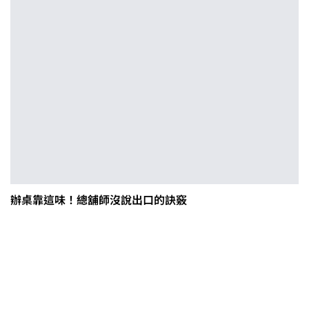
辦桌靠這味！總舖師沒說出口的訣竅