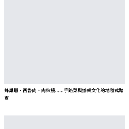
蜂巢蝦、西魯肉、肉粽鰻......手路菜與辦桌文化的地毯式踏
查