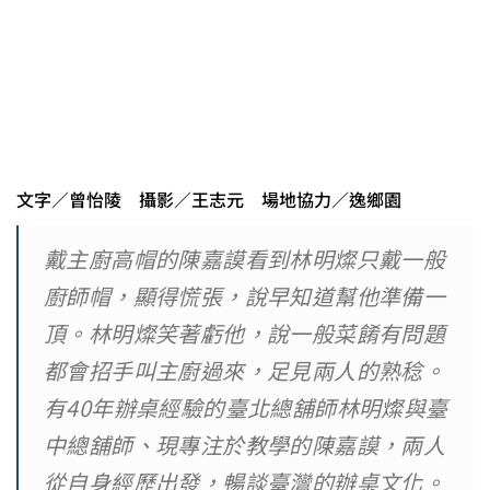
文字／曾怡陵 攝影／王志元 場地協力／逸鄉園
戴主廚高帽的陳嘉謨看到林明燦只戴一般
廚師帽，顯得慌張，說早知道幫他準備一
頂。林明燦笑著虧他，說一般菜餚有問題
都會招手叫主廚過來，足見兩人的熟稔。
有40年辦桌經驗的臺北總舖師林明燦與臺
中總舖師、現專注於教學的陳嘉謨，兩人
從自身經歷出發，暢談臺灣的辦桌文化。