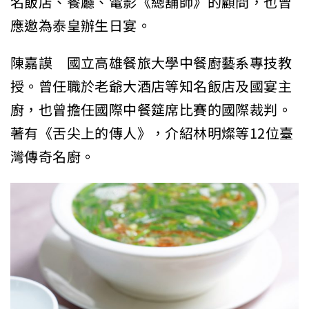
名飯店、餐廳、電影《總舖師》的顧問，也曾
應邀為泰皇辦生日宴。
陳嘉謨 國立高雄餐旅大學中餐廚藝系專技教
授。曾任職於老爺大酒店等知名飯店及國宴主
廚，也曾擔任國際中餐筵席比賽的國際裁判。
著有《舌尖上的傳人》，介紹林明燦等12位臺
灣傳奇名廚。