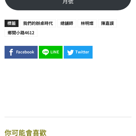
月號
標籤
我們的辦桌時代
總舖師
林明燦
陳嘉謨
鄉間小路4612
Facebook
LINE
Twitter
你可能會喜歡