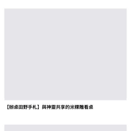
【辦桌田野手札】與神靈共享的米粿雕看桌