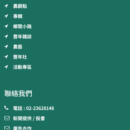
農觀點
專輯
鄉間小路
豐年雜誌
農藝
豐年社
活動專區
聯絡我們
電話 : 02-23628148
新聞提供 / 投書
廣告合作