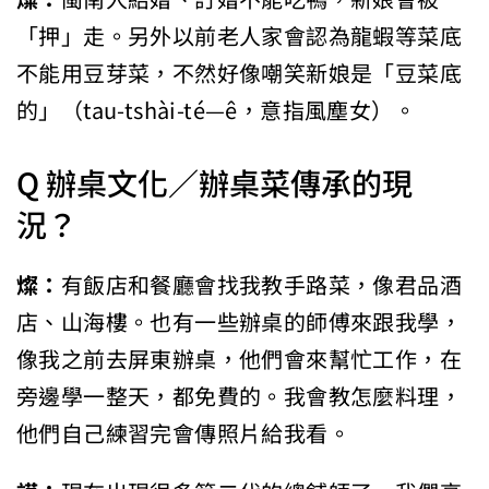
「押」走。另外以前老人家會認為龍蝦等菜底
不能用豆芽菜，不然好像嘲笑新娘是「豆菜底
的」（tau-tshài-té—ê，意指風塵女）。
Q 辦桌文化／辦桌菜傳承的現
況？
燦：
有飯店和餐廳會找我教手路菜，像君品酒
店、山海樓。也有一些辦桌的師傅來跟我學，
像我之前去屏東辦桌，他們會來幫忙工作，在
旁邊學一整天，都免費的。我會教怎麼料理，
他們自己練習完會傳照片給我看。