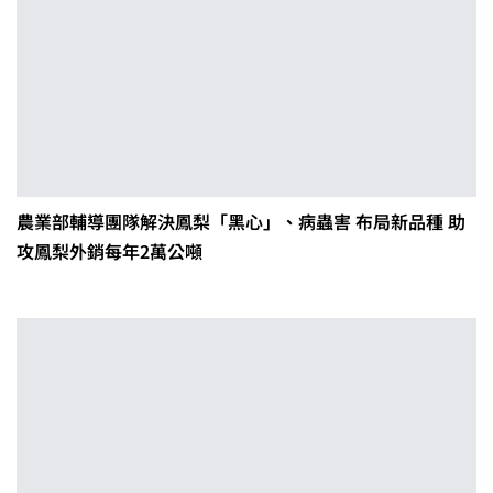
農業部輔導團隊解決鳳梨「黑心」、病蟲害 布局新品種 助
攻鳳梨外銷每年2萬公噸