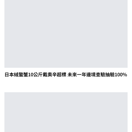
日本絨螯蟹10公斤戴奧辛超標 未來一年邊境查驗抽驗100%