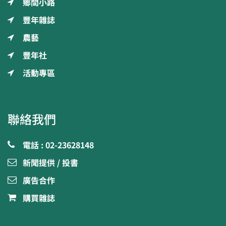
鄉間小路
豐年雜誌
農藝
豐年社
活動專區
聯絡我們
電話 : 02-23628148
新聞提供 / 投書
廣告合作
購買雜誌