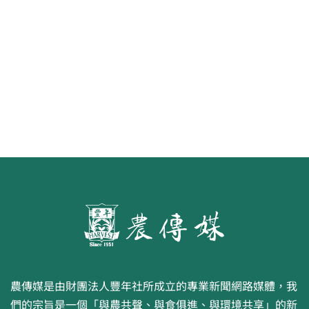
第二屆「臺灣繪果季」國產水果繪
畫比賽開跑 優等得主可獲千元禮券
農傳媒是由財團法人豐年社所成立的專業新聞網路媒體，我
們的宗旨是一個「與農共聲、與食俱進、與環境共享」的新