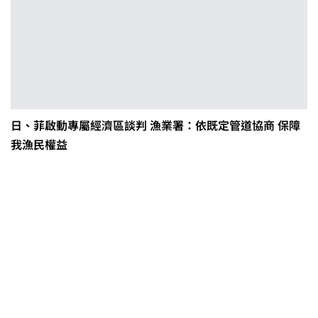
日、菲啟動專屬經濟區談判 漁業署：依既定管道協商 保障
我漁民權益
0608豪雨農損水稻居冠 農糧署協調
溼穀調運2.2萬公噸 公糧收購量能已