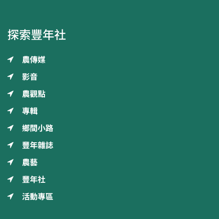
探索豐年社
農傳媒
影音
農觀點
專輯
鄉間小路
豐年雜誌
農藝
豐年社
活動專區