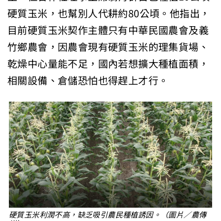
硬質玉米，也幫別人代耕約80公頃。他指出，
目前硬質玉米契作主體只有中華民國農會及義
竹鄉農會，因農會現有硬質玉米的理集貨場、
乾燥中心量能不足，國內若想擴大種植面積，
相關設備、倉儲恐怕也得趕上才行。
硬質玉米利潤不高，缺乏吸引農民種植誘因。（圖片／農傳