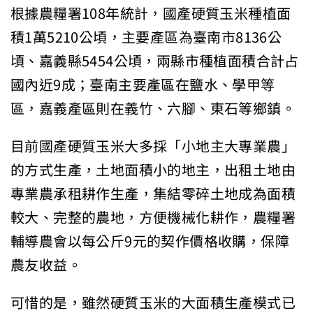
根據農糧署108年統計，國產硬質玉米種植面
積1萬5210公頃，主要產區為臺南市8136公
頃、嘉義縣5454公頃，兩縣市種植面積合計占
國內近9成；臺南主要產區在鹽水、學甲等
區，嘉義產區則在義竹、六腳、東石等鄉鎮。
目前國產硬質玉米大多採「小地主大專業農」
的方式生產，土地面積小的地主，出租土地由
專業農承租耕作生產，集結零碎土地成為面積
較大、完整的農地，方便機械化耕作，農糧署
輔導農會以每公斤9元的契作價格收購，保障
農友收益。
可惜的是，雖然硬質玉米的大面積生產模式已