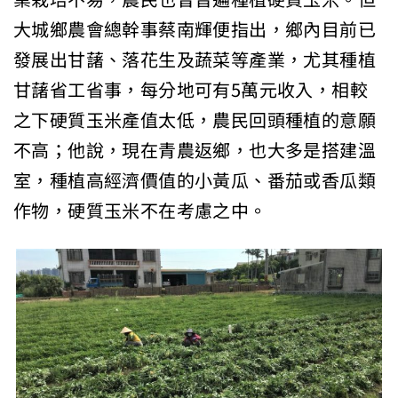
大城鄉農會總幹事蔡南輝便指出，鄉內目前已
發展出甘藷、落花生及蔬菜等產業，尤其種植
甘藷省工省事，每分地可有5萬元收入，相較
之下硬質玉米產值太低，農民回頭種植的意願
不高；他說，現在青農返鄉，也大多是搭建溫
室，種植高經濟價值的小黃瓜、番茄或香瓜類
作物，硬質玉米不在考慮之中。