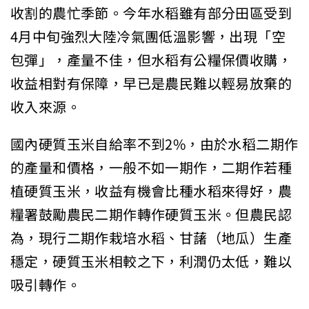
收割的農忙季節。今年水稻雖有部分田區受到
4月中旬強烈大陸冷氣團低溫影響，出現「空
包彈」，產量不佳，但水稻有公糧保價收購，
收益相對有保障，早已是農民難以輕易放棄的
收入來源。
國內硬質玉米自給率不到2%，由於水稻二期作
的產量和價格，一般不如一期作，二期作若種
植硬質玉米，收益有機會比種水稻來得好，農
糧署鼓勵農民二期作轉作硬質玉米。但農民認
為，現行二期作栽培水稻、甘藷（地瓜）生產
穩定，硬質玉米相較之下，利潤仍太低，難以
吸引轉作。