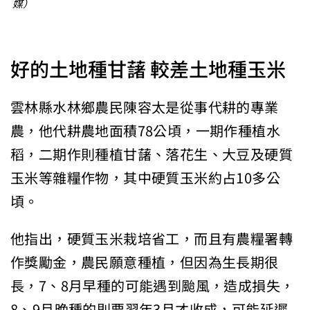
媒）
好的土地種甘藷 較差土地種玉米
雲林縣水林鄉農民陳容太是從事代耕的專業
農，他代耕農地面積78公頃，一期作種植水
稻，二期作則種植甘藷、落花生、大豆及硬質
玉米等雜糧作物，其中硬質玉米約占10多公
頃。
他指出，硬質玉米栽培省工，而且有農糧署轉
作獎勵金，農民願意種植，但因為生長期很
長，7、8月早種的可能遇到颱風，造成損失，
8、9月晚種的則要翌年3月才收成，可能延遲