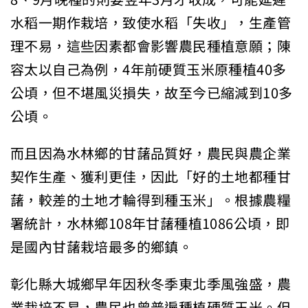
水稻一期作栽培，致使水稻「失收」，生產管
理不易，這些因素都會影響農民種植意願；陳
容太以自己為例，4年前硬質玉米原種植40多
公頃，但不堪風災損失，故至今已縮減到10多
公頃。
而且因為水林鄉的甘藷品質好，農民與農企業
契作生產、獲利更佳，因此「好的土地都種甘
藷，較差的土地才輪得到種玉米」。根據農糧
署統計，水林鄉108年甘藷種植1086公頃，即
是國內甘藷栽培最多的鄉鎮。
彰化縣大城鄉早年因秋冬季東北季風強盛，農
業栽培不易，農民也曾普遍種植硬質玉米。但