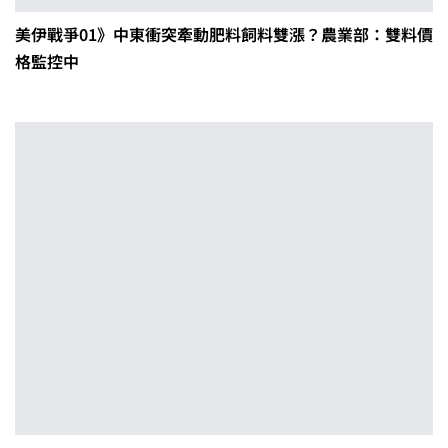
美伊戰爭01》中東衝突牽動肥料飼料雙漲？農業部：雙料價
格監控中