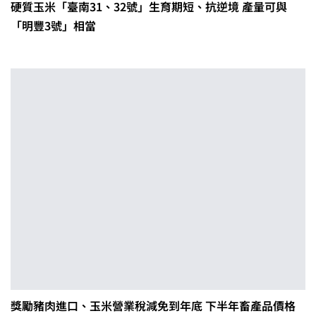
硬質玉米「臺南31、32號」生育期短、抗逆境 產量可與
「明豐3號」相當
獎勵豬肉進口、玉米營業稅減免到年底 下半年畜產品價格