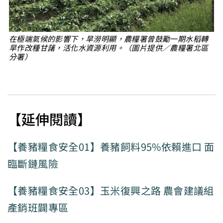
在極端氣候的影響下，旱澇明顯，農糧署曾鼓勵一期水稻轉
旱作改種甘藷，活化水資源利用。（圖片提供／農糧署北區
分署）
【延伸閱讀】
【養豬糧食安全01】養豬飼料95%依賴進口 面
臨斷鏈風險
【養豬糧食安全03】玉米復興之路 農會建議組
產銷班闢專區