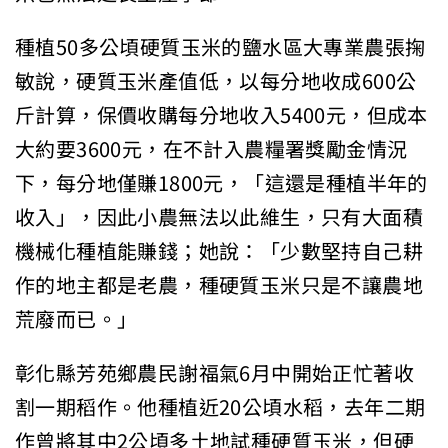
種植50多公頃硬質玉米的鹽水區大專業農張掬
敏說，硬質玉米產值低，以每分地收成600公
斤計算，保價收購每分地收入5400元，但成本
大約要3600元，在不計入農糧署獎勵金情況
下，每分地僅賺1800元，「這還是種植半年的
收入」，因此小農無法以此維生，只有大面積
機械化種植能賺錢；她說：「少數堅持自己耕
作的地主都是老農，種硬質玉米只是不讓農地
荒廢而已。」
彰化縣芳苑鄉農民謝福氣6月中開始正忙著收
割一期稻作。他種植近20公頃水稻，去年二期
作曾將其中2公頃多土地試種硬質玉米，但硬