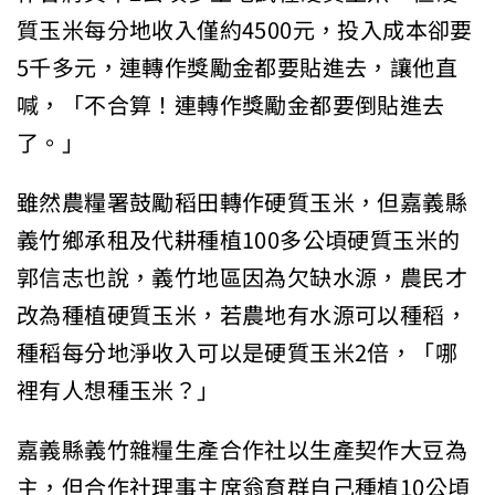
質玉米每分地收入僅約4500元，投入成本卻要
5千多元，連轉作獎勵金都要貼進去，讓他直
喊，「不合算！連轉作獎勵金都要倒貼進去
了。」
雖然農糧署鼓勵稻田轉作硬質玉米，但嘉義縣
義竹鄉承租及代耕種植100多公頃硬質玉米的
郭信志也說，義竹地區因為欠缺水源，農民才
改為種植硬質玉米，若農地有水源可以種稻，
種稻每分地淨收入可以是硬質玉米2倍，「哪
裡有人想種玉米？」
嘉義縣義竹雜糧生產合作社以生產契作大豆為
主，但合作社理事主席翁育群自己種植10公頃