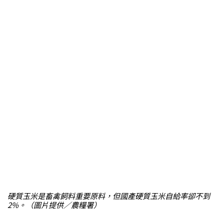
硬質玉米是畜禽飼料重要原料，但國產硬質玉米自給率卻不到
2%。（圖片提供／農糧署）