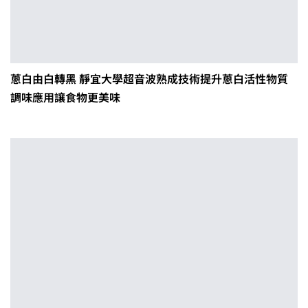
蔥白由白轉黑 靜宜大學超音波熟成技術提升蔥白活性物質
調味應用讓食物更美味