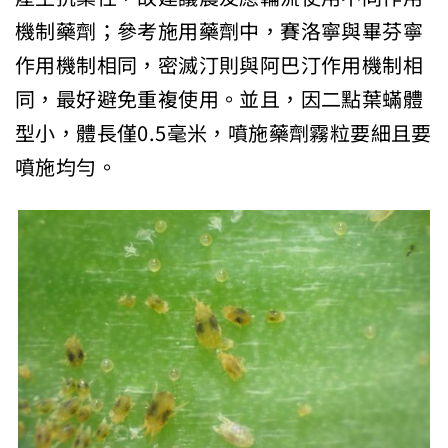
機制藥劑；參考施用藥劑中，賽洛寧與畢芬寧
作用機制相同，密滅汀則與阿巴汀作用機制相
同，最好避免重複使用。並且，因二點葉蟎體
型小，體長僅0.5毫米，噴施藥劑霧粒要細且要
噴施均勻。