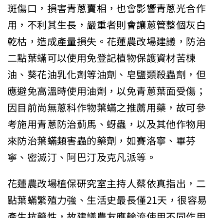
斑傷口，損害青蔥賣相，也會影響青蔥光合作
用，不利其生長，嚴重者則會讓蔥管整個灰白
乾枯，造成產量損失。花蓮農改場建議，防治
二點葉蟎可以使用免登記植物保護資材苦楝
油、葵花油乳化劑等油劑、皂鹽類殺蟲劑，但
應避免高溫時使用油劑，以免青蔥葉面受傷；
因目前尚無蔥科作物葉蟎之推薦用藥，故可參
考施用青蔥防治薊馬、蚜蟲，以及其他作物用
來防治葉蟎類害蟲的藥劑，如賽洛寧、畢芬
寧、密滅汀、阿巴汀及克凡派等。
花蓮農改場植保研究室主持人蔡依真指出，二
點葉蟎繁殖力強、生活史最長僅21天，很容易
產生抗藥性，故建議農友應輪流使用不同作用