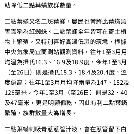
助降低二點葉蟎族群數量。
二點葉蟎又名二斑葉蟎，農民也常將此葉蟎類
害蟲稱為紅蜘蛛。二點葉蟎全年皆可在寄主植
物上繁殖，又特別喜好高溫低濕的環境，根據
中央氣象局宜蘭測站觀測資料，往年1至3月月
均溫為攝氏16.3、16.9及18.9度，今年1至3月
（至26日）則是攝氏18.3、18.4及20.4度，溫
度偏高；往年1至3月月均降雨量為147、182及
128毫米，今年1至3月（至26日）則是32、40
及47毫米，更是明顯偏乾，因此有利二點葉蟎
繁殖，族群數量大為增長。
二點葉蟎刺吸青蔥蔥管汁液，會在蔥管留下白