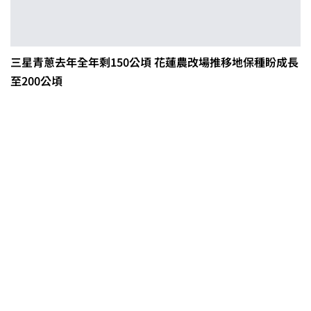
三星青蔥去年全年剩150公頃 花蓮農改場推移地保種盼成長
至200公頃
茶改場輔導低碳生產、碳足跡揭露
「茶毅思」、「日月老茶廠」產品
取得碳標籤