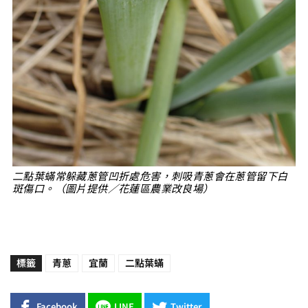
二點葉蟎常躲藏蔥管凹折處危害，刺吸青蔥會在蔥管留下白
斑傷口。（圖片提供／花蓮區農業改良場）
標籤
青蔥
宜蘭
二點葉蟎
Facebook
LINE
Twitter