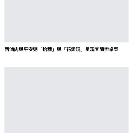
西滷肉與平安粥「拾穗」與「花愛現」呈現宜蘭辦桌菜