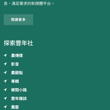
息、滿足需求的新媒體平台。
閱讀更多
探索豐年社
農傳媒
影音
農觀點
專輯
鄉間小路
豐年雜誌
農藝