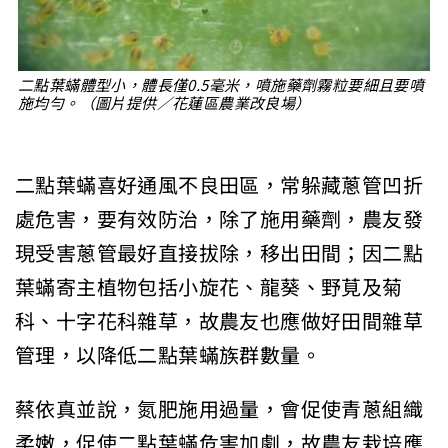
二點葉蟎體型小，體長僅0.5毫米，噴施藥劑霧粒要細且要噴
施均勻。（圖片提供／花蓮區農業改良場）
二點葉蟎喜好通風不良田區，常躲藏蔥管凹折
處危害，要有效防治，除了施用藥劑，農友發
現受害蔥管最好直接拔除，移出田間；因二點
葉蟎寄主植物包括小旋花、龍葵、野莧及菊
科、十字花科雜草，故農友也應做好田間雜草
管理，以降低二點葉蟎族群數量。
蔡依真並說，氮肥施用過量，會促使青蔥組織
柔嫩，促使二點葉蟎危害加劇，故農友栽培應