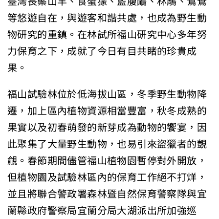
臺灣長鬃山羊、食蟹獴、藍腹鷳、林鵰、鴛鴦
等悠遊自在，與遊客和諧共處，也成為野生動
物研究的重鎮。在林試所福山研究中心多年努
力保育之下，成就了今日有目共睹的珍貴成
果。
福山試驗林位於低海拔山區，冬季野生動物降
遷，加上區內植物資源相當豐富，秋冬成熟的
果實以及初春萌發的新芽成為動物的饗宴，因
此聚集了大量野生動物，也易引來盜獵者的覬
覦。春節期間儘管福山植物園暫停對外開放，
但植物園及試驗林區內的保育工作絕不打烊，
並且將聯合警政署森林暨自然保育警察隊與宜
蘭縣政府警察局宜蘭分局大湖派出所加強巡