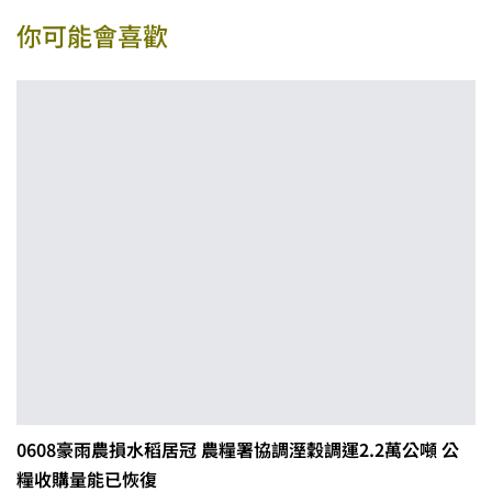
你可能會喜歡
0608豪雨農損水稻居冠 農糧署協調溼穀調運2.2萬公噸 公
糧收購量能已恢復