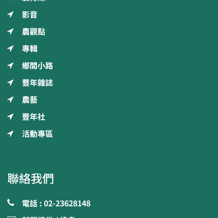
影音
農觀點
專輯
鄉間小路
豐年雜誌
農藝
豐年社
活動專區
聯絡我們
電話 : 02-23628148