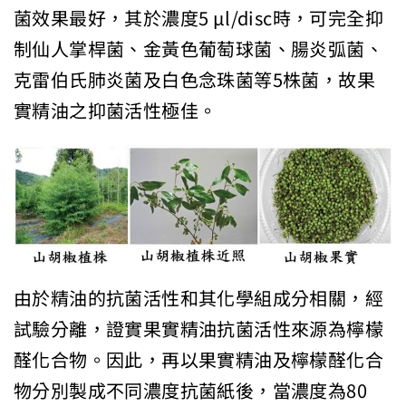
菌效果最好，
其於濃度5 μl/disc時，可完全抑
制仙人掌桿菌、金黃色葡萄球菌、腸炎
弧菌、
克雷伯氏肺炎菌及白色念珠菌等5株菌，故果
實精油之抑菌活
性極佳。
由於精油的抗菌活性和其化學組成分相關，經
試驗分離，證
實果實精油抗菌活性來源為檸檬
醛化合物。因此，再以果實精油及檸
檬醛化合
物分別製成不同濃度抗菌紙後，當濃度為80