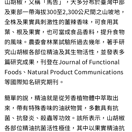
山胡椒，又稱「馬告」，大多分布於臺灣中部
及東部一帶海拔300
至2,300公尺間之山坡地，
全株及果實具刺激性的薑辣香味，可
食用其
葉、根及果實，也可當成食品香料，提升食物
的風味。農委會
林業試驗所過去幾年，著手研
究山胡椒各部位精油及其生物活性，
並發表多
篇研究成果，刊登在Journal of Functional
Foods、Natural Product Communications
等國際知名研究期刊。
簡單的說，精油就是從芳香植物體中萃取出
來，帶有特殊香味的油狀
物質，多數具有抗
菌、抗發炎、殺蟲等功效。該所表示，
山胡椒
各部位精油抗菌活性極佳，其中以果實精油抗