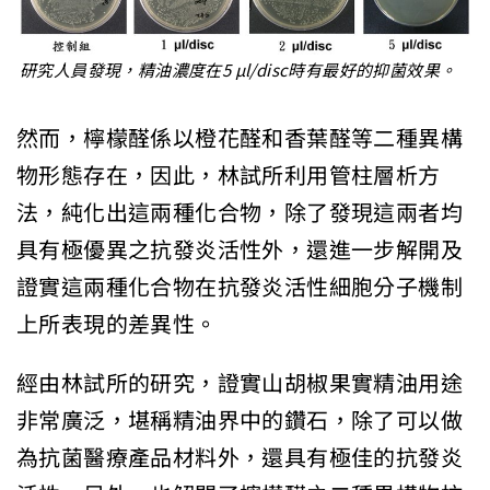
研究人員發現，精油濃度在5 μl/disc時有最好的抑菌效果。
然而，檸檬醛
係以橙花醛和香葉醛等二種異構
物形態存在，因此，林試所利用管柱層
析方
法，純化出這兩種化合物，除了發現這兩者均
具有極優異之抗發
炎活性外，還進一步解開及
證實這兩種化合物在抗發炎活性細胞分子
機制
上所表現的差異性。
經由林試所的研究，證實山胡椒果實精油用途
非常廣泛，堪稱精油界
中的鑽石，除了可以做
為抗菌醫療產品材料外，還具有極佳的抗發炎