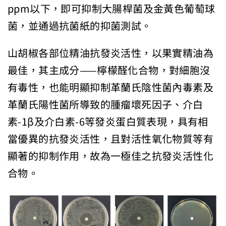
ppm以下，即可抑制大腸桿菌及金黃色葡萄球
菌，並通過抗菌紙的
抑菌測試。
山胡椒各部位精油抗發炎活性，以果實精油為
最佳，其主成分——檸
檬醛化合物，對細胞沒
有毒性，也能明顯抑制革蘭氏陰性菌內毒素及
革蘭氏陽性菌所導致的腫瘤壞死因子、介白
素-1β及介白素-6等
發炎蛋白質表現，具有相
當優異的抗發炎活性，且對活性氧化物質等
有
顯著的抑制作用，故為一極佳之抗發炎活性化
合物。