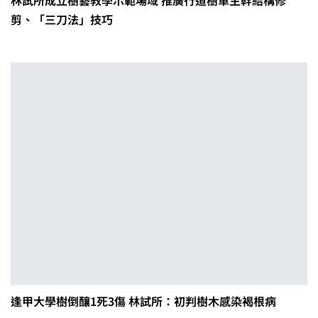
林試所成立樹藝教學示範場域 推廣行道樹單主幹結構修
剪、「三刀法」技巧
逢甲大學樹倒釀1死3傷 林試所：初判樹木感染褐根病