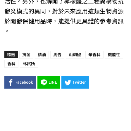
活性。另外，也解開了檸檬醛之二種異構物抗
發炎模式的異同，對於
未來應用這類生物資源
於開發保健用品時，能提供更具體的參考資訊
。
標籤
抗菌
精油
馬告
山胡椒
辛香料
機能性
香料
林試所
Facebook
LINE
Twitter