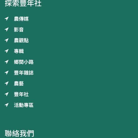
探索豐年社
農傳媒
影音
農觀點
專輯
鄉間小路
豐年雜誌
農藝
豐年社
活動專區
聯絡我們