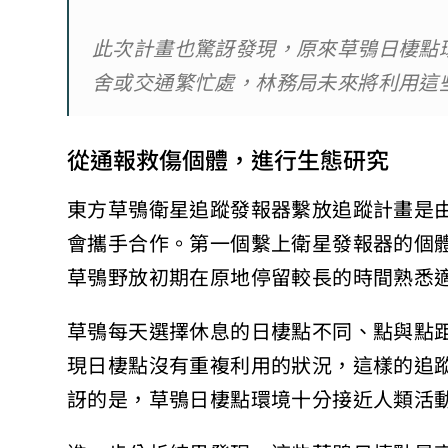
此次計畫也驚訝發現，原來草鴞日棲點
舍或交通繁忙處，林務局未來將利用這
從通報救傷個體，進行生態研究
東方草鴞衛星追蹤發報器繫放追蹤計畫是
會攜手合作。第一個繫上衛星發報器的個體
草鴞野放初期在原地停留較長的時間熟悉
草鴞每天選擇休息的日棲點不同、點與點距
現日棲點沒有重複利用的狀況，這樣的追
訝的是，草鴞日棲點環境十分接近人類活