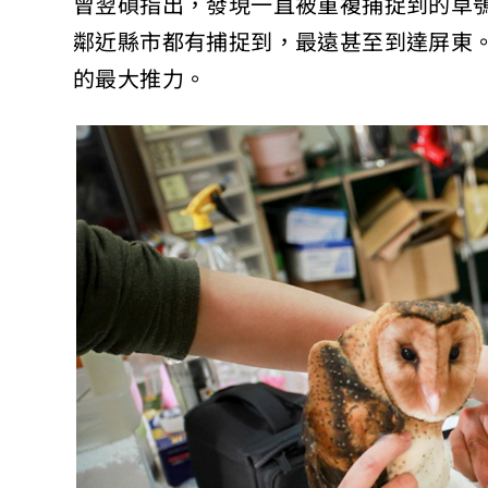
曾翌碩指出，發現一直被重複捕捉到的草
鄰近縣市都有捕捉到，最遠甚至到達屏東
的最大推力。