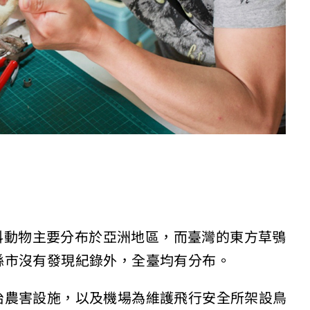
）為草鴞科動物主要分布於亞洲地區，而臺灣的東方草鴞
縣市沒有發現紀錄外，全臺均有分布。
治農害設施，以及機場為維護飛行安全所架設鳥