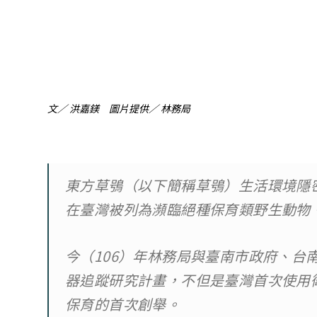
文／ 洪嘉鎂 圖片提供／ 林務局
東方草鴞（以下簡稱草鴞）生活環境隱
在臺灣被列為瀕臨絕種保育類野生動物
今（106）年林務局與臺南市政府、台
器追蹤研究計畫，不但是臺灣首次使用
保育的首次創舉。