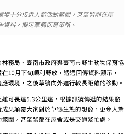
環境十分接近人類活動範圍，甚至緊鄰在屋
些資料，擬定草鴞保育策略。
由林務局、臺南市政府與臺南市野生動物保育協
在10月下旬順利野放，透過回傳資料顯示，
適應環境，之後草鴞向外進行較長距離的移動。
離可長達5.3公里遠，根據訊號傳遞的結果發
蹤成果顛覆大家對於草鴞生態的想像，更令人驚
動範圍，甚至緊鄰在屋舍或是交通繁忙處。