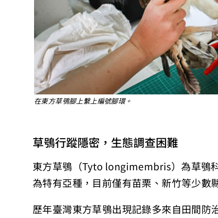
在東方草鴞腳上繫上編號腳環。
草鴞行蹤隱密，生態調查困難
東方草鴞（Tyto longimembris
為特有亞種，目前僅有苗栗、新竹等少數
歷年臺灣東方草鴞出現記錄多來自田間防