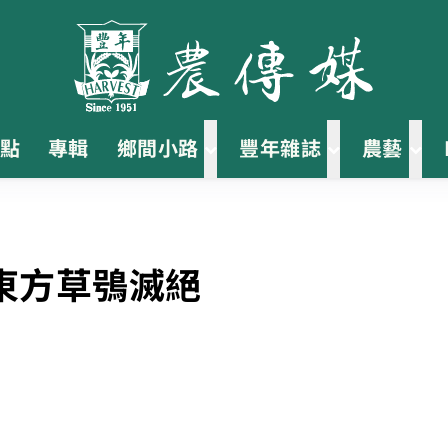
點
專輯
鄉間小路
豐年雜誌
農藝
東方草鴞滅絕