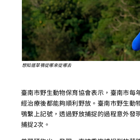
想知道草鴞從哪來從哪去
臺南市野生動物保育協會表示，臺南市每
經治療後都能夠順利野放。臺南市野生動
鴞繫上記號，透過野放捕捉的過程意外發
捕捉2次。