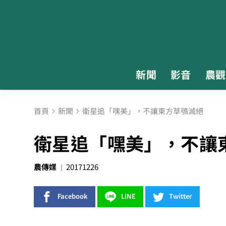
新聞
影音
農觀
首頁
新聞
衛星追「嘿美」，不讓東方草鴞滅絕
衛星追「嘿美」，不讓
農傳媒
20171226
Facebook
LINE
Twitter