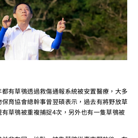
年都有草鴞透過救傷通報系統被安置醫療，大多
物保育協會總幹事曾翌碩表示，過去有將野放草
現有草鴞被重複捕捉4次，另外也有一隻草鴞被