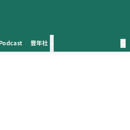
Podcast
豐年社
0608豪雨農損水稻居冠 農糧署協
調溼穀調運2.2萬公噸 公糧收購量
能已恢復
2026臺灣竹博覽會今開幕 六大衛