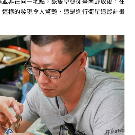
鴞並非在同一地點，該隻草鴞從臺南野放後，在
。這樣的發現令人驚艷，這是進行衛星追蹤計畫