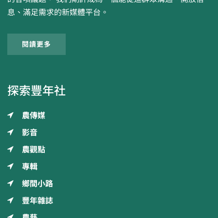
息、滿足需求的新媒體平台。
閱讀更多
探索豐年社
農傳媒
影音
農觀點
專輯
鄉間小路
豐年雜誌
農藝