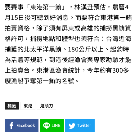
要賽事「東港第一鮪」，林漢丑預估，農曆4
月15日後可聽到好消息。而要符合東港第一鮪
拍賣資格，除了須有屏東或高雄的捕撈黑鮪資
格許可，捕撈地點和體型也須符合：台灣近海
捕獲的北太平洋黑鮪、180公斤以上、起鉤時
為活體等規範，到港後經漁會與專家勘驗才能
上拍賣台。東港區漁會統計，今年約有300多
艘漁船爭奪第一鮪的名號。
標籤
東港
鬼頭刀
Facebook
LINE
Twitter