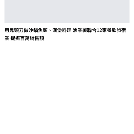
用鬼頭刀做沙鍋魚頭、漢堡料理 漁業署聯合12家餐飲旅宿
業 提振百萬銷售額
0608豪雨農損水稻居冠 農糧署協調
溼穀調運2.2萬公噸 公糧收購量能已
恢復