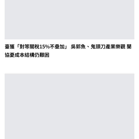
臺獲「對等關稅15%不疊加」 吳郭魚、鬼頭刀產業樂觀 蘭
協憂成本結構仍艱困