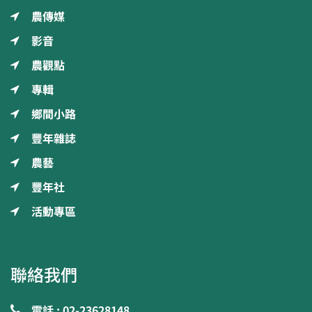
農傳媒
影音
農觀點
專輯
鄉間小路
豐年雜誌
農藝
豐年社
活動專區
聯絡我們
電話 : 02-23628148