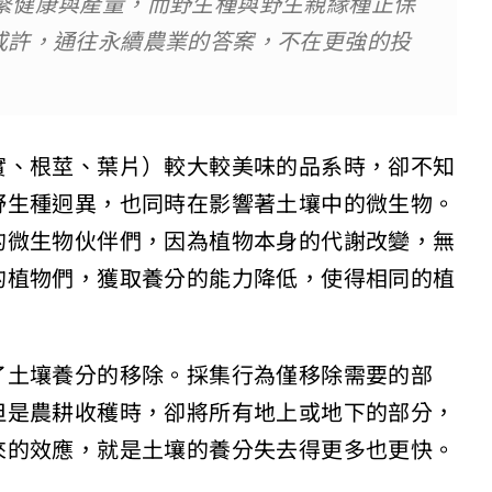
繫健康與產量，而野生種與野生親緣種正保
或許，通往永續農業的答案，不在更強的投
實、根莖、葉片）較大較美味的品系時，卻不知
野生種迥異，也同時在影響著土壤中的微生物。
的微生物伙伴們，因為植物本身的代謝改變，無
的植物們，獲取養分的能力降低，使得相同的植
了土壤養分的移除。採集行為僅移除需要的部
但是農耕收穫時，卻將所有地上或地下的部分，
來的效應，就是土壤的養分失去得更多也更快。