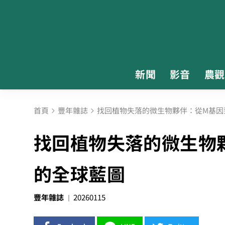
新聞
影音
農觀
首頁
豐年雜誌
找回植物失落的微生物夥伴：從M基因
找回植物失落的微生物
的全球藍圖
豐年雜誌
20260115