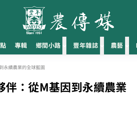
點
專輯
鄉間小路
豐年雜誌
農藝
到永續農業的全球藍圖
夥伴：從M基因到永續農業