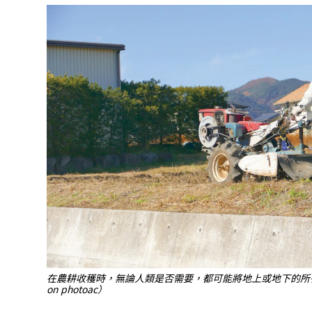
在農耕收穫時，無論人類是否需要，都可能將地上或地下的所
on photoac）