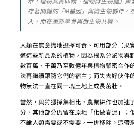
示，植物其實仰賴「植物微生物體」維
存著關鍵的「M基因」與微生物夥伴。
入，而在重新學會與微生物共舞。
人類在無意識地選擇可食、可用部分（果
道這些新品系的植物，因為根系分泌物與
數百萬、千萬乃至數億年與植物緊密合作
法再繼續跟隨它們的宿主；而失去好伙伴
物無法一直在同一塊土地上成長茁壯。
當然，與狩獵採集相比，農業耕作也加速
分，其他部分仍留在原地「化做春泥」；
不論人類需要或不需要，一併移除。這帶