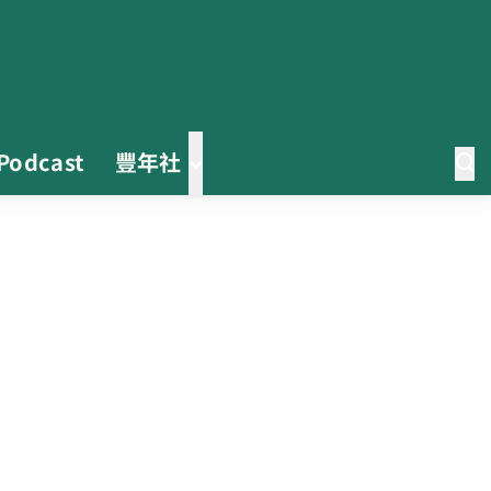
Podcast
豐年社
茶改場輔導低碳生產、碳足跡揭露
「茶毅思」、「日月老茶廠」產品
取得碳標籤
不實謠言致花生跌價 卓榮泰裁示