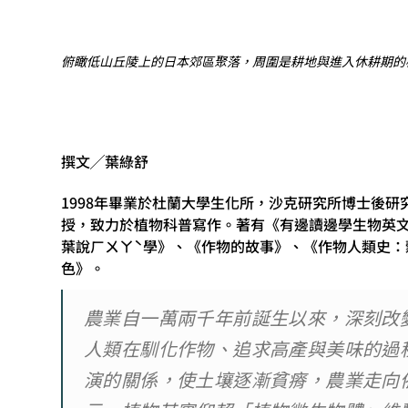
俯瞰低山丘陵上的日本郊區聚落，周圍是耕地與進入休耕期的棕褐色田野。（
撰文╱葉綠舒
1998年畢業於杜蘭大學生化所，沙克研究所博士後
授，致力於植物科普寫作。著有《有邊讀邊學生物英
葉說ㄏㄨㄚˋ學》、《作物的故事》、《作物人類史：
色》。
農業自一萬兩千年前誕生以來，深刻改
人類在馴化作物、追求高產與美味的過
演的關係，使土壤逐漸貧瘠，農業走向