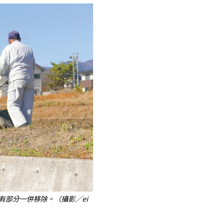
有部分一併移除。（攝影╱ei