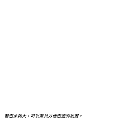
若壺承夠大，可以兼具方便壺蓋的放置。