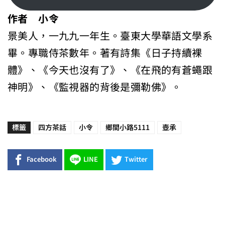
作者 小令
景美人，一九九一年生。臺東大學華語文學系
畢。專職侍茶數年。著有詩集《日子持續裸
體》、《今天也沒有了》、《在飛的有蒼蠅跟
神明》、《監視器的背後是彌勒佛》。
標籤
四方茶話
小令
鄉間小路5111
壺承
Facebook
LINE
Twitter