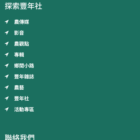
探索豐年社
農傳媒
影音
農觀點
專輯
鄉間小路
豐年雜誌
農藝
豐年社
活動專區
聯絡我們