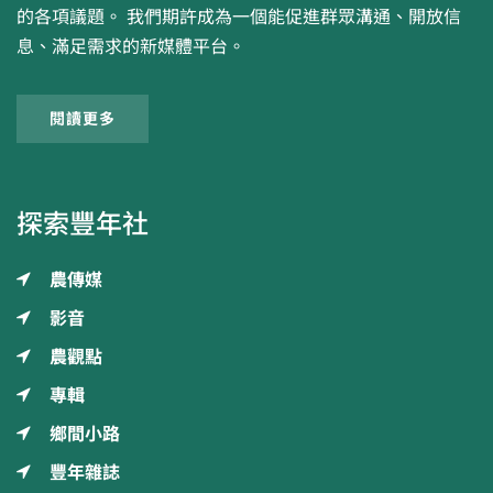
的各項議題。 我們期許成為一個能促進群眾溝通、開放信
息、滿足需求的新媒體平台。
閱讀更多
探索豐年社
農傳媒
影音
農觀點
專輯
鄉間小路
豐年雜誌