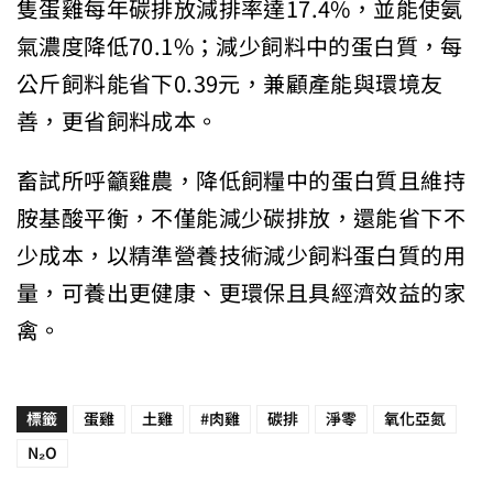
隻蛋雞每年碳排放減排率達17.4%，並能使氨
氣濃度降低70.1%；減少飼料中的蛋白質，每
公斤飼料能省下0.39元，兼顧產能與環境友
善，更省飼料成本。
畜試所呼籲雞農，降低飼糧中的蛋白質且維持
胺基酸平衡，不僅能減少碳排放，還能省下不
少成本，以精準營養技術減少飼料蛋白質的用
量，可養出更健康、更環保且具經濟效益的家
禽。
標籤
蛋雞
土雞
#肉雞
碳排
淨零
氧化亞氮
N₂O