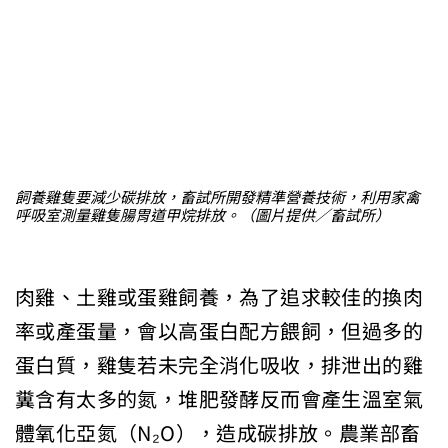
飼養雞隻要減少碳排放，畜試所開發精準營養技術，利用家禽
呼吸室測量雞隻腸胃道甲烷排放。（圖片提供／畜試所）
肉雞、土雞或蛋雞飼養，為了追求較佳的換肉
率或產蛋量，會以高蛋白配方餵飼，但過多的
蛋白質，雞隻若未完全消化吸收，排泄出的雞
糞含有太多的氮，堆肥發酵反而會產生溫室氣
體氧化亞氮（N₂O），造成碳排放。農業部畜