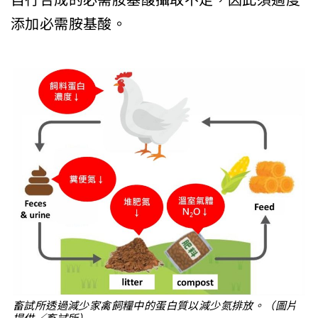
添加必需胺基酸。
畜試所透過減少家禽飼糧中的蛋白質以減少氮排放。（圖片