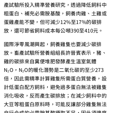
產試驗所投入精準營養研究，透過降低飼料中
粗蛋白、補充必需胺基酸，飼養肉雞、土雞或
蛋雞產能不變，但可減少12%至17%的碳排
放，還可節省飼料成本每公噸390至410元。
國際淨零風潮興起，飼養雞隻也要減少碳排
放。畜產試驗所營養組組長許晉賓表示，豬、
雞的碳排來自糞便堆肥發酵產生溫室氣體
N₂O，N₂O的暖化潛勢是二氧化碳的至少273
倍，因此需精準計算雞隻所需蛋白質營養，設
計低蛋白配方飼料，避免過多蛋白無法被雞隻
消化吸收，反而產生碳排放；在減少飼料中的
大豆等粗蛋白原料時，可能反讓部分雞隻無法
自行合成的必需胺基酸攝取不足，因此須適度