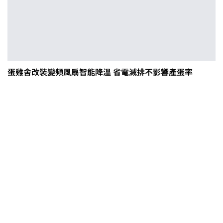
蛋雞舍改裝變頻風扇智能降溫 省電減排不影響產蛋率
茶改場輔導低碳生產、碳足跡揭露
「茶毅思」、「日月老茶廠」產品
取得碳標籤