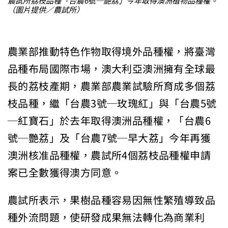
農試所荔枝品種「台農6號─艷荔」今年取得澳洲植物品種權。
（圖片提供／農試所）
農業部推動特色作物取得境外品種權，將臺灣
品種布局國際市場，澳大利亞澳洲擁有全球最
長的荔枝產期，農業部農業試驗所育成多個荔
枝品種，繼「台農3號─玫瑰紅」與「台農5號
─紅寶石」於去年取得澳洲品種權，「台農6
號─艷荔」及「台農7號─早大荔」今年再獲
澳洲核准品種權，農試所4個荔枝品種權申請
案已全數獲得澳方同意。
農試所表示，果樹品種容易因無性繁殖導致品
種外流問題，使研發成果無法轉化為商業利