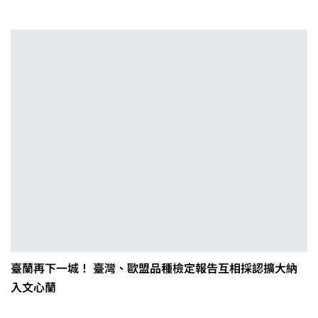
臺蘭再下一城！ 臺灣、歐盟品種檢定報告互相採認擴大納
入文心蘭