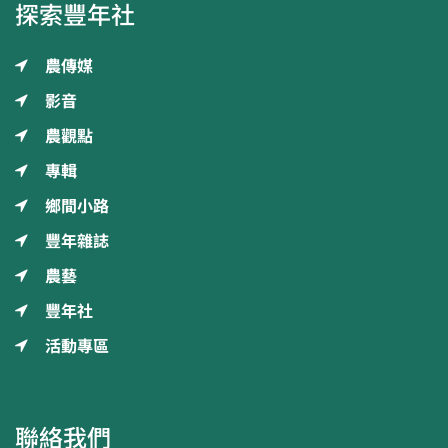
探索豐年社
農傳媒
影音
農觀點
專輯
鄉間小路
豐年雜誌
農藝
豐年社
活動專區
聯絡我們