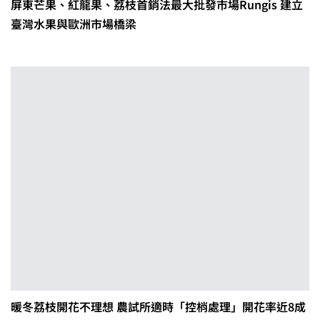
屏東芒果、紅龍果、荔枝首銷法最大批發市場Rungis 建立
臺灣水果與歐洲市場橋梁
暖冬荔枝開花不理想 農試所適時「控梢處理」開花率近8成