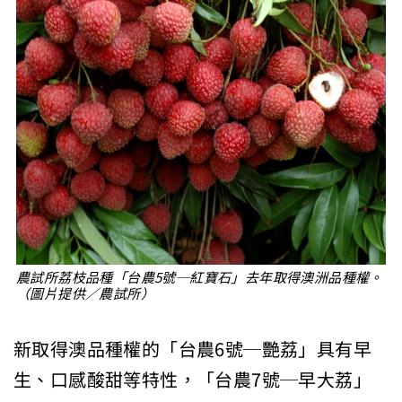
農試所荔枝品種「台農5號─紅寶石」去年取得澳洲品種權。
（圖片提供／農試所）
新取得澳品種權的「台農6號─艷荔」具有早
生、口感酸甜等特性，「台農7號─早大荔」