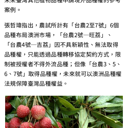
未來臺灣其他植物品種申請境外品種權的參考
案例。
張哲瑋指出，農試所計有「台農2至7號」6個
品種布局澳洲市場，「台農2號─旺荔」、
「台農4號─吉荔」因不具新穎性、無法取得
品種權，只能透過品種轉移協定契約方式，限
制被授權者不得外流品種；但像「台農3、5、
6、7號」取得品種權，未來就可以澳洲品種權
法規保障臺灣品種權益。