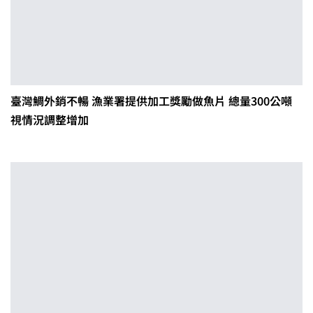
臺灣鯛外銷不暢 漁業署提供加工獎勵做魚片 總量300公噸
視情況調整增加