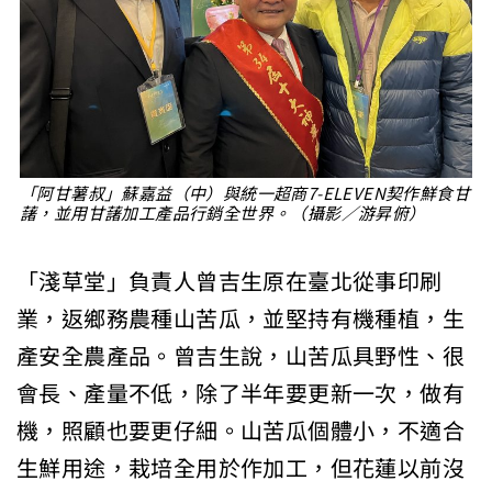
「阿甘薯叔」蘇嘉益（中）與統一超商7-ELEVEN契作鮮食甘
藷，並用甘藷加工產品行銷全世界。（攝影／游昇俯）
「淺草堂」負責人曾吉生原在臺北從事印刷
業，返鄉務農種山苦瓜，並堅持有機種植，生
產安全農產品。曾吉生說，山苦瓜具野性、很
會長、產量不低，除了半年要更新一次，做有
機，照顧也要更仔細。山苦瓜個體小，不適合
生鮮用途，栽培全用於作加工，但花蓮以前沒