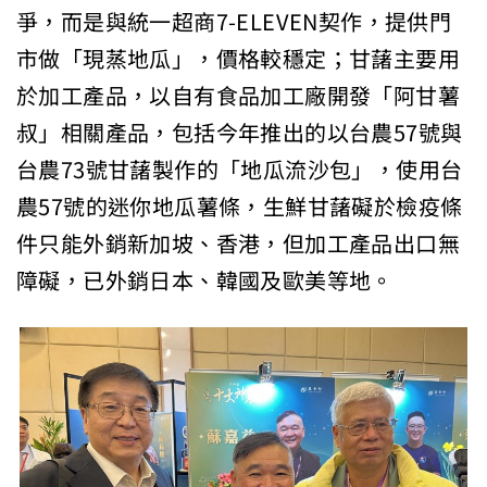
爭，而是與統一超商7-ELEVEN契作，提供門
市做「現蒸地瓜」，價格較穩定；甘藷主要用
於加工產品，以自有食品加工廠開發「阿甘薯
叔」相關產品，包括今年推出的以台農57號與
台農73號甘藷製作的「地瓜流沙包」，使用台
農57號的迷你地瓜薯條，生鮮甘藷礙於檢疫條
件只能外銷新加坡、香港，但加工產品出口無
障礙，已外銷日本、韓國及歐美等地。