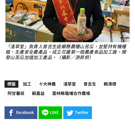
「淺草堂」負責人曾吉生返鄉務農種山苦瓜，並堅持有機種
植，生產安全農產品，成立花蓮第一個農產食品加工廠，開
發山苦瓜加值加工產品。（攝影／游昇俯）
標籤
加工
十大神農
淺草堂
曾吉生
賴清德
阿甘薯叔
蘇嘉益
雲林縣瓊埔合作農場
Facebook
LINE
Twitter