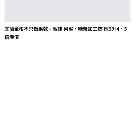
宜蘭金柑不只做果乾、蜜餞 果泥、糖漿加工技術提升4、5
倍產值
第二屆「臺灣繪果季」國產水果繪
畫比賽開跑 優等得主可獲千元禮券