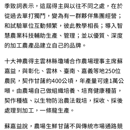
季致詞表示，這屆得主與以往不同之處，在於
從過去單打獨鬥，變為有一群夥伴集團經營；
和試驗單位互動頻繁，彼此教學相長；導入智
慧農業科技輔助生產、管理；並以優質、深度
的加工農產品建立自己的品牌。
十大神農得主雲林縣瓊埔合作農場理事主席蘇
嘉益，與彰化、雲林、臺南、嘉義等地250位
農民，契作甘藷約400公頃，年產量可達1萬公
噸。由農場自己做組織培養、培育健康種苗，
契作種植、以生物防治農法栽培，採收、採後
處理到加工，一條龍生產。
蘇嘉益說，農場生鮮甘藷不與傳統市場通路競