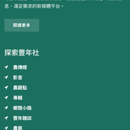
息、滿足需求的新媒體平台。
閱讀更多
探索豐年社
農傳媒
影音
農觀點
專輯
鄉間小路
豐年雜誌
農藝