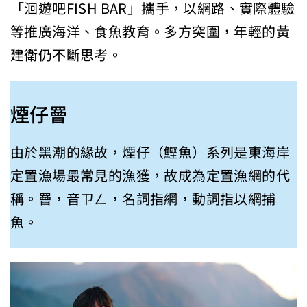
「洄遊吧FISH BAR」攜手，以網路、實際體驗
等推廣海洋、食魚教育。多方突圍，年輕的黃
建衛仍不斷思考。
煙仔罾
由於黑潮的緣故，煙仔（鰹魚）系列是東海岸
定置漁場最常見的漁獲，故成為定置漁網的代
稱。罾，音ㄗㄥ，名詞指網，動詞指以網捕
魚。