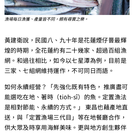
漁場每日漁獲、產量皆不同，頗有尋寶之樂。
黃建衛說，民國八、九十年是花蓮煙仔罾最輝
煌的時期，全花蓮約有二十幾家、超過百組漁
網。和過往相比，如今以七星潭為例，目前是
三家、七組網維持運作，不可同日而語。
如何永續經營？「先強化既有特色， 推廣盡可
能選吃在地、著時（tio̍h-sî）的魚。定置漁法
是相對節能、永續的方式。」 東昌也藉產地直
送，與「定置漁場三代目」等在地餐廳合作，
供大眾及時享用海鮮美味。更與地方創生夥伴