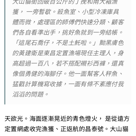
大山貓銜回破百公斤的丁挽和兩大箱漁
獲， 一旁暫歇。殺魚室、小型冷凍庫具
體而微，處理區的師傅們快速分類、顧客
們各自看準出手，挑好魚就到一旁結帳。
「這尾石喬仔，不是土魠啦。」黝黑膚色
的黃建衛是東昌定置漁場現任主理人，身
高超過一百八，若不搭配襯衫西褲，還真
像個勇健的海腳仔。他一面幫客人秤魚、
猛戳計算機寫收據，一面有條不紊應付我
滔滔的問題。
天欲光。海面逐漸晃近的青色燈火， 是從遠方
定置網處收完漁獲、正返航的昌泰號。大山貓