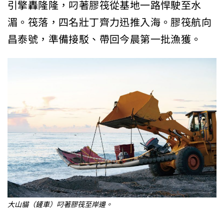
引擎轟隆隆，叼著膠筏從基地一路悍駛至水
湄。筏落，四名壯丁齊力迅推入海。膠筏航向
昌泰號，準備接駁、帶回今晨第一批漁獲。
大山貓（鏟車）叼著膠筏至岸邊。