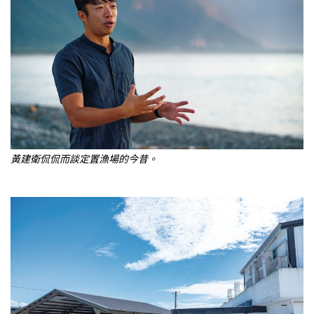
黃建衛侃侃而談定置漁場的今昔。