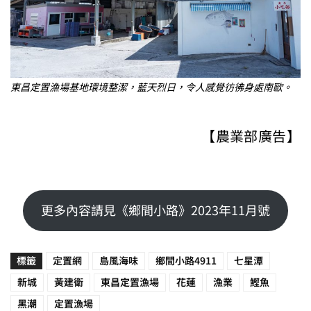
東昌定置漁場基地環境整潔，藍天烈日，令人感覺彷彿身處南歐。
【農業部廣告】
更多內容請見《鄉間小路》2023年11月號
標籤
定置網
島風海味
鄉間小路4911
七星潭
新城
黃建衛
東昌定置漁場
花蓮
漁業
鰹魚
黑潮
定置漁場