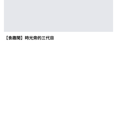
【食趣聞】時光旁的三代目
茶改場輔導低碳生產、碳足跡揭露
「茶毅思」、「日月老茶廠」產品
取得碳標籤