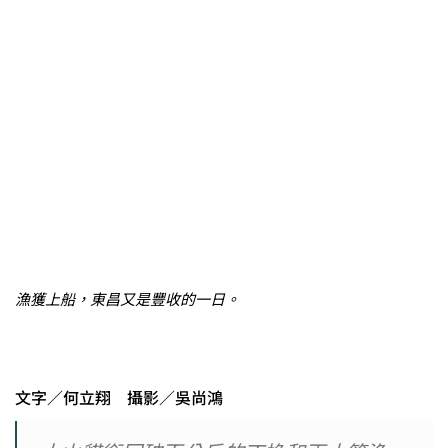
漁獲上船，東昌又是豐收的一日。
文字／何立翔 攝影／吳尚鴻