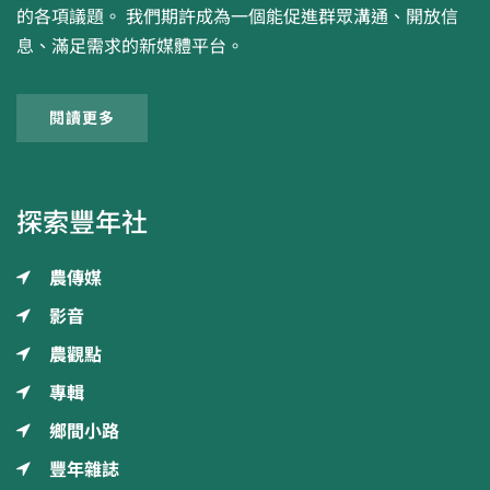
的各項議題。 我們期許成為一個能促進群眾溝通、開放信
息、滿足需求的新媒體平台。
閱讀更多
探索豐年社
農傳媒
影音
農觀點
專輯
鄉間小路
豐年雜誌