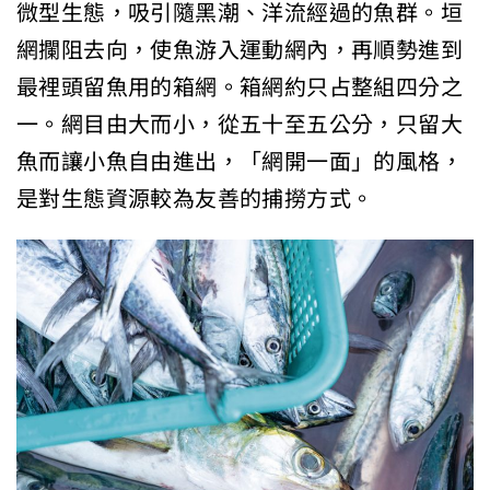
微型生態，吸引隨黑潮、洋流經過的魚群。垣
網攔阻去向，使魚游入運動網內，再順勢進到
最裡頭留魚用的箱網。箱網約只占整組四分之
一。網目由大而小，從五十至五公分，只留大
魚而讓小魚自由進出，「網開一面」的風格，
是對生態資源較為友善的捕撈方式。