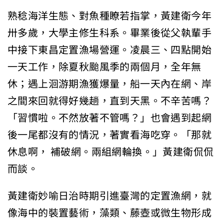
熟稔海洋生態、對魚種瞭若指掌，黃建衛今年
卅多歲，大學主修生科系。畢業後從父執輩手
中接下東昌定置漁場營運。凌晨三、四點開始
一天工作，除夏秋颱風季的兩個月，全年無
休；遇上洄游期漁獲爆量，船一天內在網、岸
之間來回就得好幾趟，直到天黑。不辛苦嗎？
「習慣啦。不然放著不管嗎？」也會遇到起網
後一尾都沒有的情況，著實看海吃穿。「那就
休息啊， 補破網。兩組網輪換。」黃建衛侃侃
而談。
黃建衛妙喻日治時期引進臺灣的定置漁網，就
像海中的裝置藝術，藻類、藤壺或微生物形成