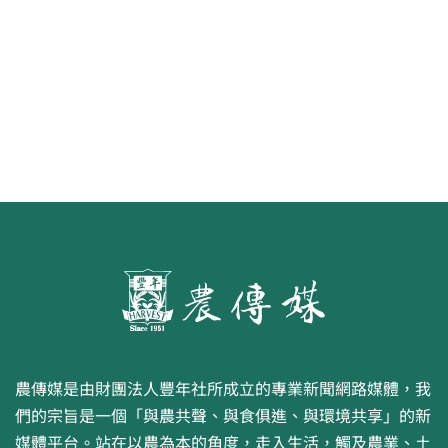
第二屆「臺灣繪果季」國產水果繪
畫比賽開跑 優等得主可獲千元禮券
農傳媒是由財團法人豐年社所成立的專業新聞網路媒體，我
們的宗旨是一個「與農共聲、與食俱進、與環境共享」的新
媒體平台。站在以農為本的角度，走入生活，觸及農業、土