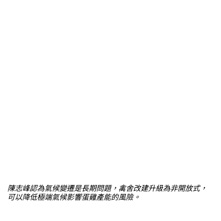
陳志峰認為氣候變遷是長期問題，禽舍改建升級為非開放式，
可以降低極端氣候影響蛋雞產能的風險。