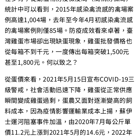
統計中可以看到，2015年感染禽流感的禽場案
例高達1,004場，去年至今年4月初感染禽流感
的禽場案例則僅85場。防疫成效看來卓著，臺
灣雞蛋市場卻出現缺蛋現象，雞蛋批發價格也
從每箱不到千元，一度傳出每箱突破1,500元
甚至1,800元。何以致之？
從蛋價來看，2021年5月15日宣布COVID-19三
級警戒，社會活動迅速下降，雞蛋從正常供應
瞬間變成雞蛋過剩，蛋農又面對逐漸變高的飼
料成本，因為疫情影響運輸業成本上揚，蘇伊
士運河阻塞事件加溫，由2020年7月每公斤單
價11.2元上漲到2021年5月的14.6元，2022年