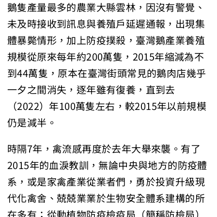
鵝隻產量最多的農業大縣雲林，因沒有警覺、
未及時接收到訊息與養殖戶延遲通報，出現集
體暴斃情形，加上防疫撲殺，臺灣鵝產業養殖
規模從原來每年約200萬隻，2015年縮減為不
到44萬隻，原本在臺灣街頭常見的鵝肉店幾乎
一夕之間消失，逐年雖有復養，直到去
（2022）年100萬隻左右，較2015年以前規模
仍是減半。
時隔7年，禽流感再度於去年大舉來襲。有了
2015年的血淚教訓，無論中央與地方的防疫體
系，或是家禽產業從業者們，勇於投資升級現
代化禽舍、兢兢業業於生物安全體系建構的所
在多有；從動植物防疫檢疫局（簡稱防檢局）