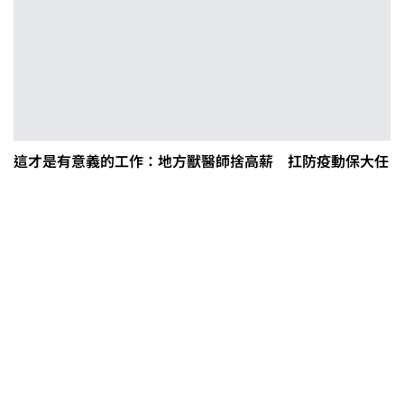
這才是有意義的工作：地方獸醫師捨高薪 扛防疫動保大任
0608豪雨農損水稻居冠 農糧署協調
溼穀調運2.2萬公噸 公糧收購量能已
恢復