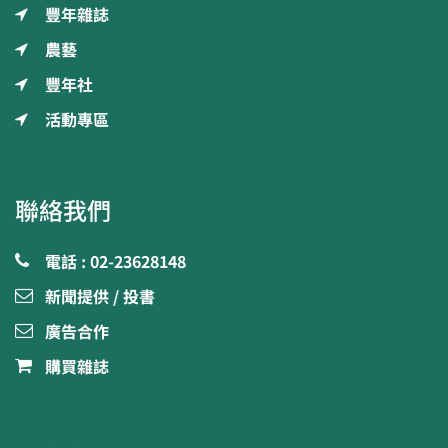
豐年雜誌
農藝
豐年社
活動專區
聯絡我們
電話 : 02-23628148
新聞提供 / 投書
廣告合作
購買雜誌