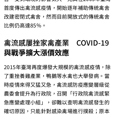
首度傳出禽流感疫情，開始逐年補助傳統禽舍
改建密閉式禽舍，然而目前開放式的傳統禽舍
比例仍高達85％。
禽流感屢挫家禽產業 COVID-19
與戰爭擴大漲價效應
2015年臺灣再度爆發大規模的禽流感疫情，除
了重挫養雞產業，鴨鵝等水禽也大舉發病。當
時疫情來得又猛又急，禽流感防疫應變層級從
農委會提升為行政院，召開「行政院禽流感緊
急應變處理小組」，卻難以查明禽流感發生的
確切原因，只能針對感染禽場進行撲殺；原本