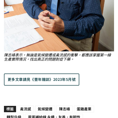
陳志峰表示，無論是氣候變遷或禽流感的衝擊，都應該掌握第一線
生產實際情況，找出真正的問題對症下藥。
更多文章請見
《豐年雜誌》2023年5月號
標籤
禽流感
氣候變遷
陳志峰
蛋雞產業
轉型升級
蛋蛋補給線 永續．友善．有韌性