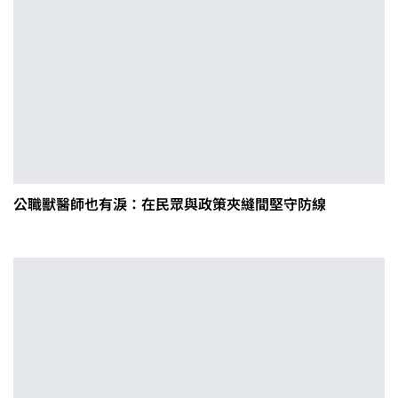
公職獸醫師也有淚：在民眾與政策夾縫間堅守防線