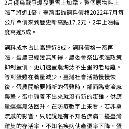
2月俄烏戰爭爆發更雪上加霜，整個原物料上
漲了將近1倍，臺灣蛋雞飼料價格2022年7月每
公斤單價來到歷史新高點17.2元，2年上漲幅
度高逾5成。
飼料成本占比高達近8成，飼料價格一漲再
漲，蛋農已經幾無所得，農委會祭出凍漲政策
抑制蛋價，更加速蛋農淘汰不生蛋的老母雞。
等到蛋雞在養量減少，臺灣社會活動慢慢恢
復，蛋農開始要補新的蛋雞時，卻面臨禽流感
襲擊，蛋中雞養不出來就沒有新的蛋雞，供應
量遲遲無法回升。在防疫數字上來看，若非禽
流感的影響，只能說是有不知名疾病干擾臺灣
雞隻的存活率，不知名疾病使產蛋率下降，蛋