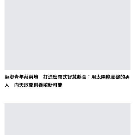
返鄉青年蔡英地 打造密閉式智慧鵝舍：用太陽能養鵝的男
人 向天歌開創養殖新可能