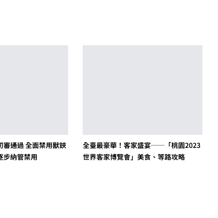
初審通過 全面禁用獸鋏
全臺最豪華！客家盛宴──「桃園2023
逐步納管禁用
世界客家博覽會」美食、等路攻略