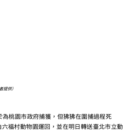
者提供）
於為桃園市政府捕獲，但狒狒在圍捕過程死
由六福村動物園運回，並在明日轉送臺北市立動