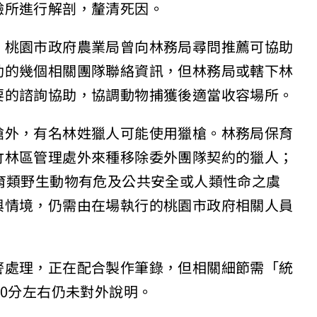
驗所進行解剖，釐清死因。
，桃園市政府農業局曾向林務局尋問推薦可協助
助的幾個相關團隊聯絡資訊，但林務局或轄下林
要的諮詢協助，協調動物捕獲後適當收容場所。
槍外，有名林姓獵人可能使用獵槍。林務局保育
竹林區管理處外來種移除委外團隊契約的獵人；
育類野生動物有危及公共安全或人類性命之虞
與情境，仍需由在場執行的桃園市政府相關人員
警處理，正在配合製作筆錄，但相關細節需「統
30分左右仍未對外說明。