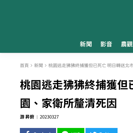
新聞
影音
農觀
首頁
新聞
桃園逃走狒狒終捕獲但已死亡 明日轉送北
桃園逃走狒狒終捕獲但
園、家衛所釐清死因
游 昇俯
20230327