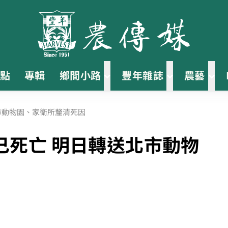
點
專輯
鄉間小路
豐年雜誌
農藝
市動物園、家衛所釐清死因
已死亡 明日轉送北市動物