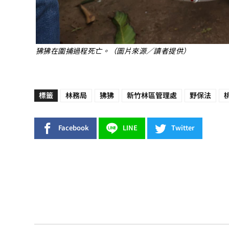
狒狒在圍捕過程死亡。（圖片來源／讀者提供）
標籤
林務局
狒狒
新竹林區管理處
野保法
Facebook
LINE
Twitter