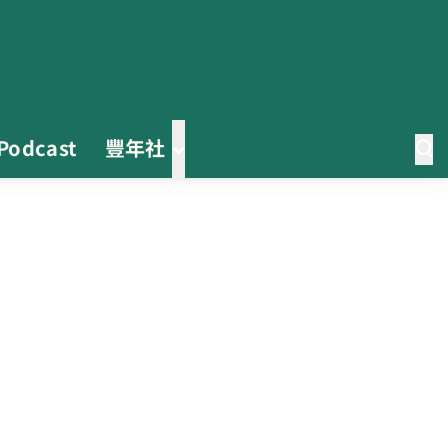
Podcast
豐年社
茶改場輔導低碳生產、碳足跡揭露
「茶毅思」、「日月老茶廠」產品
取得碳標籤
不實謠言致花生跌價 卓榮泰裁示