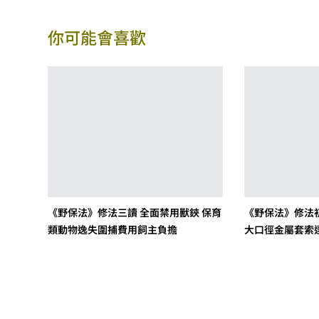
你可能會喜歡
《野保法》修法三讀 全面禁用獸鋏 保育
《野保法》修法
類動物逸失圍捕費用飼主負擔
大口徑金屬套索