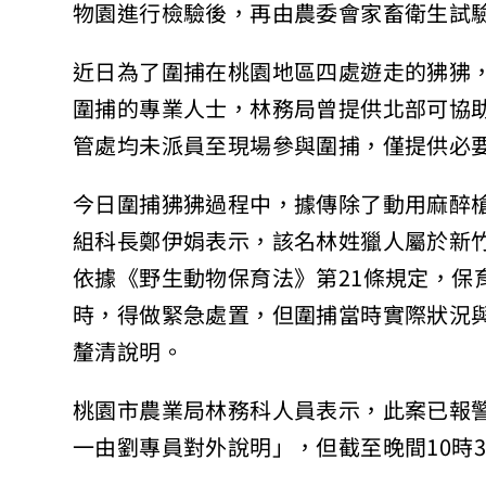
物園進行檢驗後，再由農委會家畜衛生試
近日為了圍捕在桃園地區四處遊走的狒狒
圍捕的專業人士，林務局曾提供北部可協
管處均未派員至現場參與圍捕，僅提供必
今日圍捕狒狒過程中，據傳除了動用麻醉
組科長鄭伊娟表示，該名林姓獵人屬於新
依據《野生動物保育法》第21條規定，保
時，得做緊急處置，但圍捕當時實際狀況
釐清說明。
桃園市農業局林務科人員表示，此案已報
一由劉專員對外說明」，但截至晚間10時