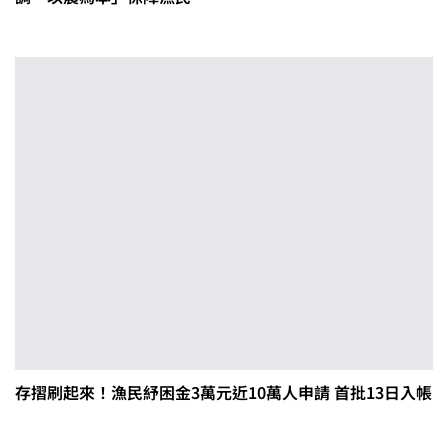
存摺刷起來！漁民紓困金3萬元近10萬人申請 首批13日入帳