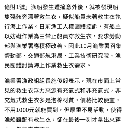
億財1號」漁船發生遭撞意外後，
就
被發現船
隻殘骸旁漂著救生衣，疑似船員未著救生衣執
行海上作業。日前漁工人權團體控訴，有船主
以妨礙作業為由禁止船員穿救生衣，要求勞動
部與漁業署應積極改善。因此10月漁業署召集
勞動部、交通部航港局、工業技術研究院、漁
民團體討論海上作業救生衣需求。
漁業署漁政組組長施俊毅表示，現在市面上常
見的救生衣浮力來源有充氣式和非充氣式，非
充氣式救生衣多是泡棉材質，價格比較便宜，
不用1000元就能買到，但厚重不易活動，使得
漁船雖配有救生衣，卻在最後一刻才拿出來穿