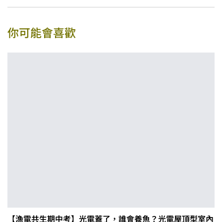
你可能會喜歡
【漁電共生期中考】光電蓋了，誰會養魚？光電屋頂型室內