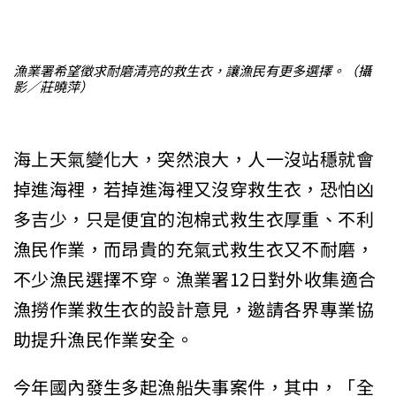
漁業署希望徵求耐磨清亮的救生衣，讓漁民有更多選擇。（攝
影／莊曉萍）
海上天氣變化大，突然浪大，人一沒站穩就會
掉進海裡，若掉進海裡又沒穿救生衣，恐怕凶
多吉少，只是便宜的泡棉式救生衣厚重、不利
漁民作業，而昂貴的充氣式救生衣又不耐磨，
不少漁民選擇不穿。漁業署12日對外收集適合
漁撈作業救生衣的設計意見，邀請各界專業協
助提升漁民作業安全。
今年國內發生多起漁船失事案件，其中，「全