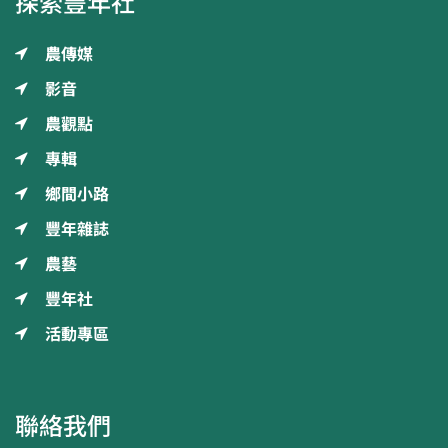
探索豐年社
農傳媒
影音
農觀點
專輯
鄉間小路
豐年雜誌
農藝
豐年社
活動專區
聯絡我們