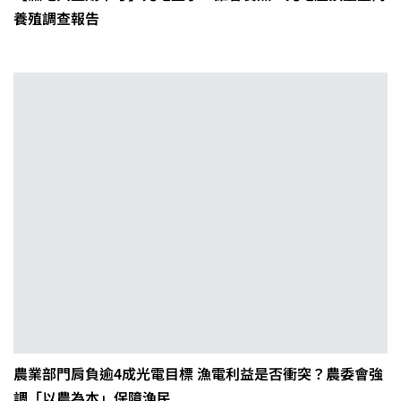
養殖調查報告
農業部門肩負逾4成光電目標 漁電利益是否衝突？農委會強
調「以農為本」保障漁民