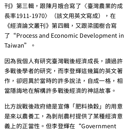
刊》第三輯，跟陳月娥合寫了〈臺灣農業的成
長率1911-1970〉（該文用英文寫成），在
《經濟論文叢刊》第四輯，又跟梁國樹合寫
了“Process and Economic Development in
Taiwan”。
因為我個人有研究臺灣戰後經濟成長，讀過許
多戰後學者的研究，而李登輝這幾篇的英文著
作，卻迥異於當時的許多說法，自成一格，相
當隱誨地在解構許多戰後經濟的神話故事。
比方說戰後政府總是宣傳「肥料換穀」的用意
是來以農養工，為剝削農村提供了某種經濟意
義上的正當性。但李登輝在“Government