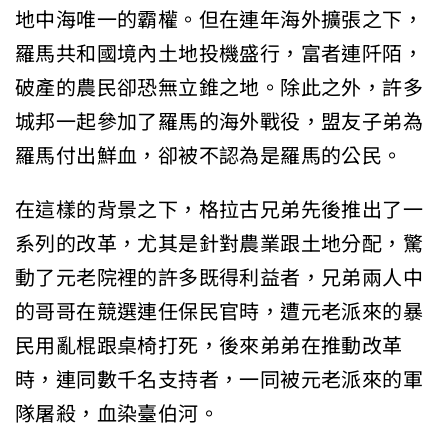
地中海唯一的霸權。但在連年海外擴張之下，
羅馬共和國境內土地投機盛行，富者連阡陌，
破產的農民卻恐無立錐之地。除此之外，許多
城邦一起參加了羅馬的海外戰役，盟友子弟為
羅馬付出鮮血，卻被不認為是羅馬的公民。
在這樣的背景之下，格拉古兄弟先後推出了一
系列的改革，尤其是針對農業跟土地分配，驚
動了元老院裡的許多既得利益者，兄弟兩人中
的哥哥在競選連任保民官時，遭元老派來的暴
民用亂棍跟桌椅打死，後來弟弟在推動改革
時，連同數千名支持者，一同被元老派來的軍
隊屠殺，血染臺伯河。