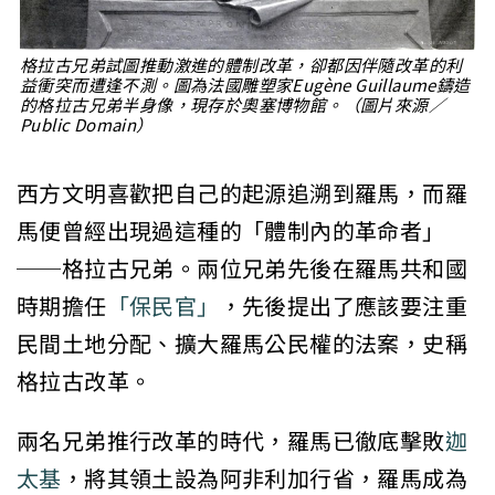
格拉古兄弟試圖推動激進的體制改革，卻都因伴隨改革的利
益衝突而遭逢不測。圖為法國雕塑家Eugène Guillaume鑄造
的格拉古兄弟半身像，現存於奧塞博物館。（圖片來源／
Public Domain）
西方文明喜歡把自己的起源追溯到羅馬，而羅
馬便曾經出現過這種的「體制內的革命者」
──格拉古兄弟。兩位兄弟先後在羅馬共和國
時期擔任
「保民官」
，先後提出了應該要注重
民間土地分配、擴大羅馬公民權的法案，史稱
格拉古改革。
兩名兄弟推行改革的時代，羅馬已徹底擊敗
迦
太基
，將其領土設為阿非利加行省，羅馬成為