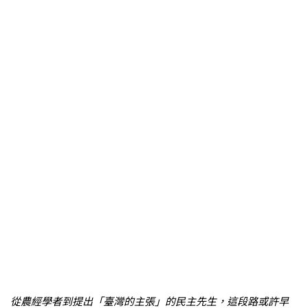
從農經學者到提出「臺灣的主張」的民主先生，這段路或許早