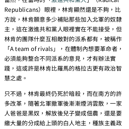
Republicans）眼裡，林肯顯然還是不夠，比
方說，林肯願意多少補貼那些加入北軍的奴隸
主，這在激進共和黨人眼裡實在不能接受，但
林肯的團隊什麼互相敵對的派系都有，被稱作
「A team of rivals」，在體制內想要革命者，
必須能夠整合不同派系的意見，才有辦法實
踐，這或許是林肯比羅馬的格拉古更有政治智
慧之處。
只不過，林肯最終仍死於暗殺，而在南方的許
多改革，隨著北軍撤軍後漸漸煙消雲散，一家
人爸爸是黑奴，解放後兒子變成佃農，還是要
繳大量的分成給上頭的白人地主，種族主義政