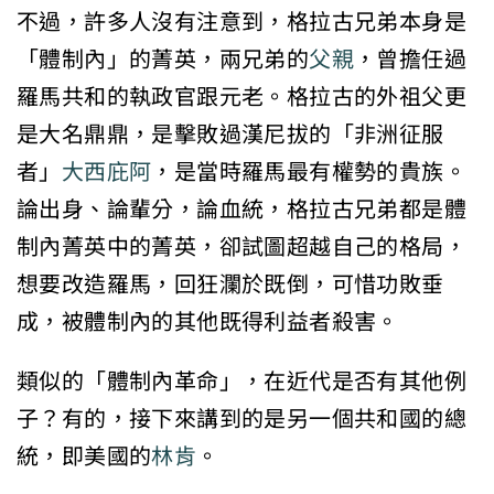
不過，許多人沒有注意到，格拉古兄弟本身是
「體制內」的菁英，兩兄弟的
父親
，曾擔任過
羅馬共和的執政官跟元老。格拉古的外祖父更
是大名鼎鼎，是擊敗過漢尼拔的「非洲征服
者」
大西庇阿
，是當時羅馬最有權勢的貴族。
論出身、論輩分，論血統，格拉古兄弟都是體
制內菁英中的菁英，卻試圖超越自己的格局，
想要改造羅馬，回狂瀾於既倒，可惜功敗垂
成，被體制內的其他既得利益者殺害。
類似的「體制內革命」，在近代是否有其他例
子？有的，接下來講到的是另一個共和國的總
統，即美國的
林肯
。