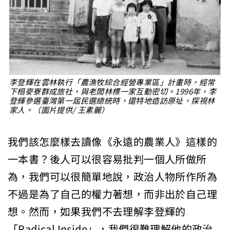
李登輝在雲林執行「農漁牧綜合經營專業區」計畫時，經常
下榻麥寮群成旅社，與老闆林標一家互動密切。1996年，李
登輝參選臺灣第一屆民選總統時，還特地造訪原址，探視林
家人。（圖片提供/ 王素麗）
我們該怎麼樣去讀像《永遠的農業人》這樣的
一本書？後人可以很容易批判一個人所做所
為，我們可以很簡單地說，政治人物所作所為
不過是為了自己的權力著想，而非出於自己理
想。然而，如果我們不去理解李登輝的
「Radical Inside」，我們很難理解他的政治