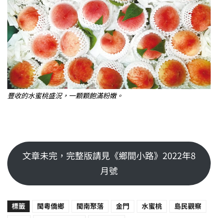
豐收的水蜜桃盛況，一顆顆飽滿粉嫩。
文章未完，完整版請見《鄉間小路》2022年8
月號
標籤
閩粵僑鄉
閩南聚落
金門
水蜜桃
島民觀察