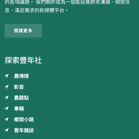
的各項議題。 我們期許成為一個能促進群眾溝通、開放信
息、滿足需求的新媒體平台。
閱讀更多
探索豐年社
農傳媒
影音
農觀點
專輯
鄉間小路
豐年雜誌