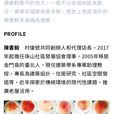
僑眷較集中的地方，一般不以省級地區來劃
分。廣東和福建有很多縣，歷史上旅居海外的
華僑較多被稱為僑鄉。
PROFILE
陳書毅
村復號共同創辦人和代理店長。2017
年起擔任珠山社區發展協會理事。2005年移居
金門島的臺北人。現任建築學系專案助理教
授，專長為建築設計、住居研究、社區空間營
造等，近年探索於傳統環境的現代性課題，推
廣老屋活用。