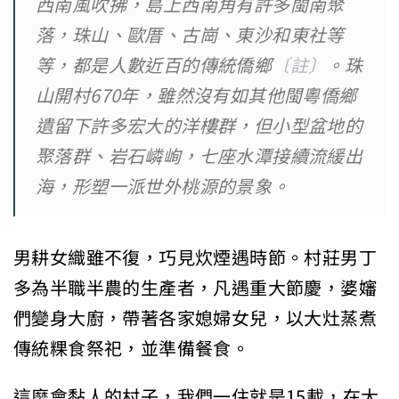
西南風吹拂，島上西南角有許多閩南聚
落，珠山、歐厝、古崗、東沙和東社等
等，都是人數近百的傳統僑鄉
〔註〕
。珠
山開村670年，雖然沒有如其他閩粵僑鄉
遺留下許多宏大的洋樓群，但小型盆地的
聚落群、岩石嶙峋，七座水潭接續流緩出
海，形塑一派世外桃源的景象。
男耕女織雖不復，巧見炊煙遇時節。村莊男丁
多為半職半農的生產者，凡遇重大節慶，婆嬸
們變身大廚，帶著各家媳婦女兒，以大灶蒸煮
傳統粿食祭祀，並準備餐食。
這麼會黏人的村子，我們一住就是15載，在大