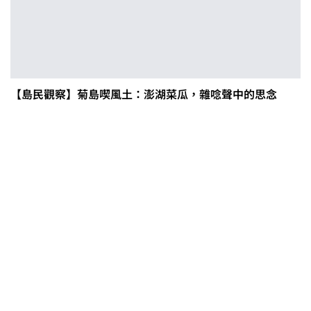
【島民觀察】菊島喫風土：澎湖菜瓜，雜唸聲中的思念
第二屆「臺灣繪果季」國產水果繪
畫比賽開跑 優等得主可獲千元禮券