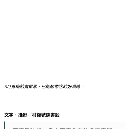
3月青梅結實累累，已能想像它的好滋味。
文字
．
攝影／村復號陳書毅