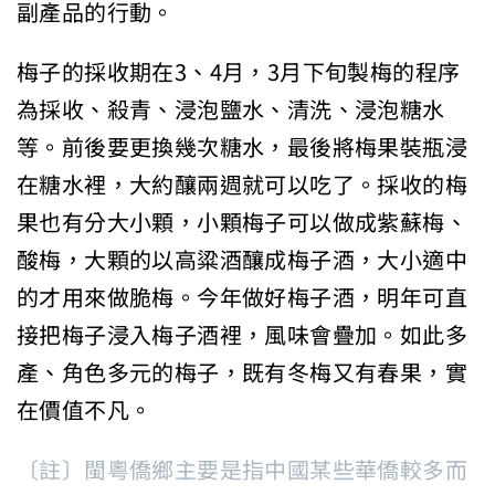
副產品的行動。
梅子的採收期在3、4月，3月下旬製梅的程序
為採收、殺青、浸泡鹽水、清洗、浸泡糖水
等。前後要更換幾次糖水，最後將梅果裝瓶浸
在糖水裡，大約釀兩週就可以吃了。採收的梅
果也有分大小顆，小顆梅子可以做成紫蘇梅、
酸梅，大顆的以高粱酒釀成梅子酒，大小適中
的才用來做脆梅。今年做好梅子酒，明年可直
接把梅子浸入梅子酒裡，風味會疊加。如此多
產、角色多元的梅子，既有冬梅又有春果，實
在價值不凡。
〔註〕閩粵僑鄉主要是指中國某些華僑較多而