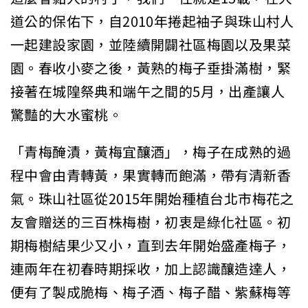
道公的保佑下，自2010年捲起袖子與珠山村人
一起建設家園，並陸續開闢社區梅園以及果菜
園。春收小麥之後，黃熟的梅子垂掛滿樹，緊
接著在城隍祭典和端午之間的5月，出產讓人
驚豔的大水蜜桃。
「青梅醃漬，黃梅宜釀酒」，梅子在成熟的過
程中會由青轉黃，果實轉而飽滿，帶有清新香
氣。珠山社區從2015年開始種植台北市梅花之
友會贈送的三百株梅樹，初衷是綠化社區。初
期梅樹結果少又小，直到去年開始盛產梅子，
連兩年在初春時期採收，加上認識釀造達人，
便有了製成脆梅、梅子酒、梅子醋、紫蘇梅等