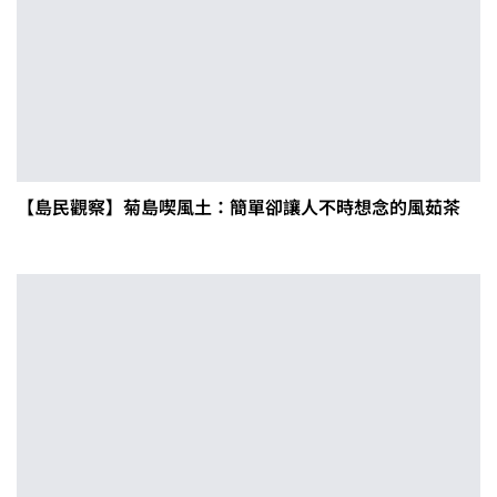
【島民觀察】菊島喫風土：簡單卻讓人不時想念的風茹茶