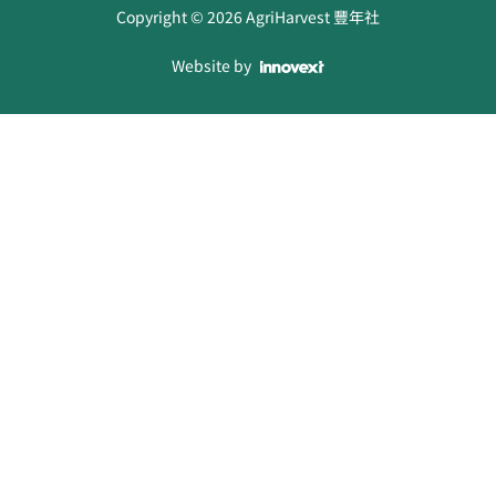
Copyright ©
2026
AgriHarvest 豐年社
Website by