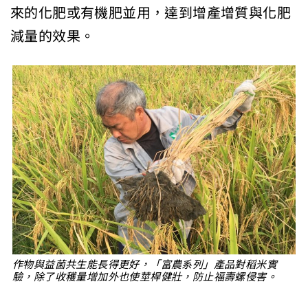
來的化肥或有機肥並用，達到增產增質與化肥
減量的效果。
作物與益菌共生能長得更好，「富農系列」產品對稻米實
驗，除了收穫量增加外也使莖桿健壯，防止福壽螺侵害。