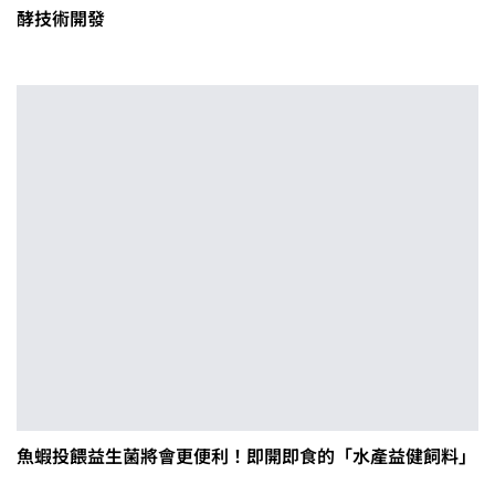
酵技術開發
魚蝦投餵益生菌將會更便利！即開即食的「水產益健飼料」