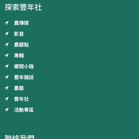
探索豐年社
農傳媒
影音
農觀點
專輯
鄉間小路
豐年雜誌
農藝
豐年社
活動專區
聯絡我們