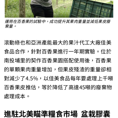
運用在百香果的試驗中，成功提升其果肉重量並減低果皮廢
棄量。
滾動綠也和亞洲產能最大的果汁代工大廠佳美
食品合作，針對百香果進行一年期實驗。位於
南投埔里的契作百香果園搭配使用後，百香果
的單顆果肉重量增加，但果皮殘渣的重量卻相
對減少了4.5%，以佳美食品每年要處理上千噸
百香果皮推估，等於降低了高達45噸的廢棄物
處理成本。
進駐北美瞄準糧食市場
盆栽膠囊