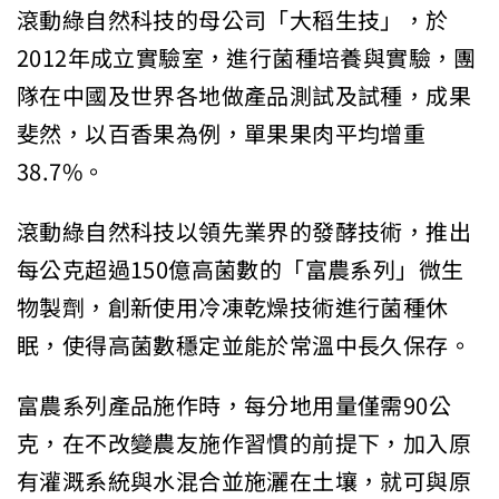
滾動綠自然科技的母公司「大稻生技」，於
2012年成立實驗室，進行菌種培養與實驗，團
隊在中國及世界各地做產品測試及試種，成果
斐然，以百香果為例，單果果肉平均增重
38.7%。
滾動綠自然科技以領先業界的發酵技術，推出
每公克超過150億高菌數的「富農系列」微生
物製劑，創新使用冷凍乾燥技術進行菌種休
眠，使得高菌數穩定並能於常溫中長久保存。
富農系列產品施作時，每分地用量僅需90公
克，在不改變農友施作習慣的前提下，加入原
有灌溉系統與水混合並施灑在土壤，就可與原