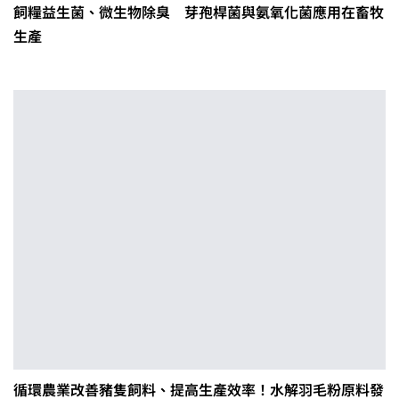
飼糧益生菌、微生物除臭 芽孢桿菌與氨氧化菌應用在畜牧
生產
循環農業改善豬隻飼料、提高生產效率！水解羽毛粉原料發