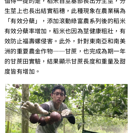
值得一提的是，稻米自莖基部長出分生莖，分
生莖上也長出結實稻穗，此種現象在農業稱為
「有效分蘗」，添加滾動綠富農系列後的稻米
有效分蘗率增加，稻米也因為莖健康粗壯，有
效防止福壽螺侵害。此外，針對東南亞和南美
洲的重要農金作物──甘蔗，也完成為期一年
的甘蔗田實驗，結果顯示甘蔗長度和重量及甜
度皆有增加。