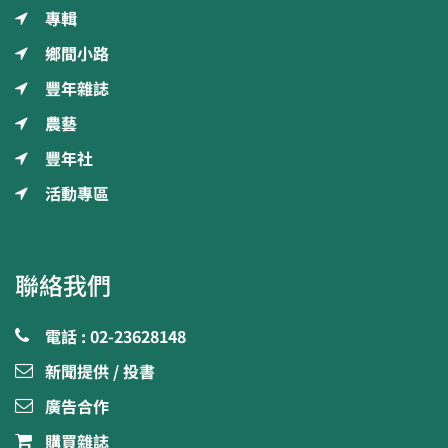
專輯
鄉間小路
豐年雜誌
農藝
豐年社
活動專區
聯絡我們
電話 : 02-23628148
新聞提供 / 投書
廣告合作
購買雜誌