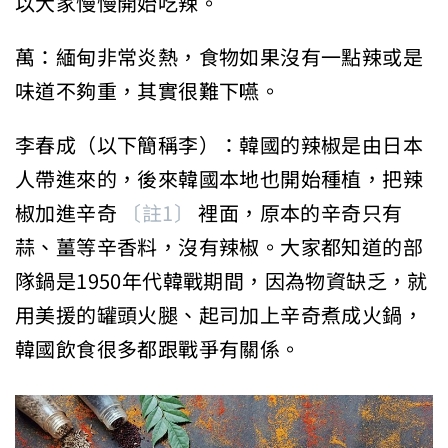
以大家慢慢開始吃辣。
萬：緬甸非常炎熱，食物如果沒有一點辣或是
味道不夠重，其實很難下嚥。
李春成（以下簡稱李）：韓國的辣椒是由日本
人帶進來的，後來韓國本地也開始種植，把辣
椒加進辛奇
〔註1〕
裡面，原本的辛奇只有
蒜、薑等辛香料，沒有辣椒。大家都知道的部
隊鍋是1950年代韓戰期間，因為物資缺乏，就
用美援的罐頭火腿、起司加上辛奇煮成火鍋，
韓國飲食很多都跟戰爭有關係。