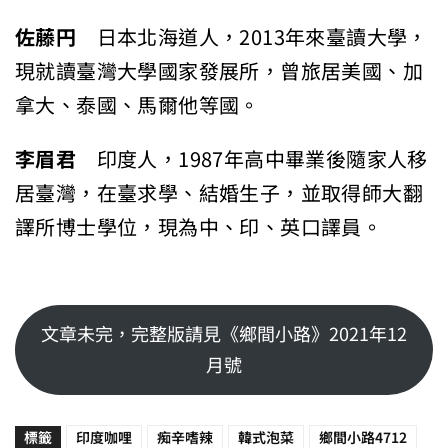
佐藤円
日本北海道人，2013年來臺讀大學，
現就讀臺灣大學國家發展所，曾旅居美國、加
拿大、泰國、馬爾他等國。
李眉君
印度人，1987年高中畢業後隨家人移
居臺灣，在臺求學、結婚生子，並取得師大翻
譯所博士學位，現為中、印、英口譯員。
文章未完，完整版請見《鄉間小路》2021年12
月號
標籤
印度咖哩
痴辛嗜辣
韓式泡菜
鄉間小路4712