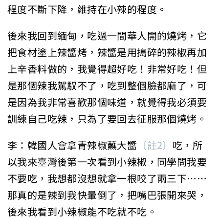
程度不斷下降，維持在小辣的程度。
後來我回到緬甸，吃過一間華人開的燒烤，它
把食材塗上辣醬烤，辣醬是用搗碎的辣椒再加
上辛香料做的，我覺得超好吃！非常好吃！但
是那個辣我駕馭不了，吃到整個臉都麻了，可
是因為我非常喜歡那個味道，就覺得我必須要
訓練自己吃辣，只為了要回去征服那個燒烤。
李：韓國人會拿青辣椒蘸大醬
〔註2〕
吃，所
以我來臺灣後第一次看到小辣椒，同學問我要
不要吃，我想都沒想就拿一根咬了兩三下……
那真的是辣到我快暈倒了，把嘴巴張開來哭，
後來我看到小辣椒能不吃就不吃。