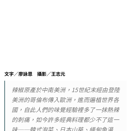
文字／廖詠恩 攝影／王志元
辣椒原產於中南美洲，15世紀末經由登陸
美洲的哥倫布傳入歐洲，進而遍植世界各
國，自此人們的味覺經驗裡多了一抹熱辣
的刺痛，如今許多經典料理都少不了這一
味──韓式泡菜、日本山葵、緬甸魚湯