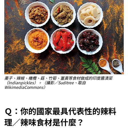
棗子、辣椒、橄欖、菇、竹筍、薑黃等食材做成的印度醬漬菜
（Indianpickles）。（攝影／Suditree、取自
WikimediaCommons）
Ｑ：你的國家最具代表性的辣料
理／辣味食材是什麼？