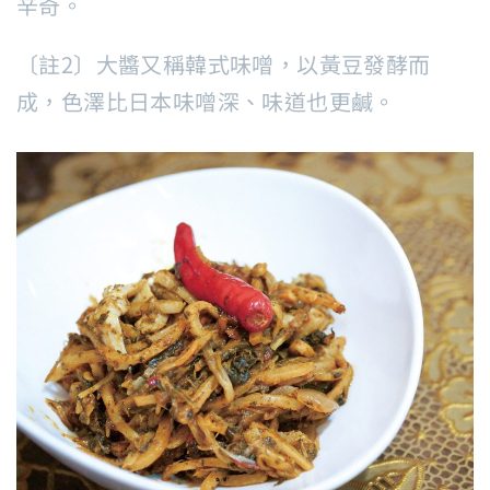
辛奇。
〔註2〕大醬又稱韓式味噌，以黃豆發酵而
成，色澤比日本味噌深、味道也更鹹。