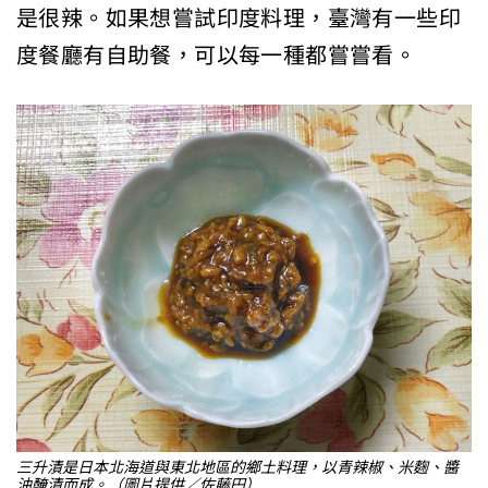
是很辣。如果想嘗試印度料理，臺灣有一些印
度餐廳有自助餐，可以每一種都嘗嘗看。
三升漬是日本北海道與東北地區的鄉土料理，以青辣椒、米麴、醬
油醃漬而成。（圖片提供／佐藤円）