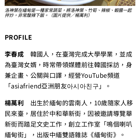
洛神葉在緬甸是一種家常蔬菜，將洛神葉、竹筍、辣椒、蝦醬一起
拌炒，非常酸辣下飯。（圖片提供／楊萬利）
PROFILE
李春成
韓國人，在臺灣完成大學學業，並成
為臺灣女婿，時常帶領媒體前往韓國採訪，身
兼企畫、公關與口譯，經營YouTube頻道
「asiafriend亞洲朋友아시아친구」。
楊萬利
出生於緬甸的雲南人，10歲隨家人移
民來臺，居住於中和華新街，因被邀請導覽華
新街而踏足文史工作，創立工作室「鳴個喇叭
緬甸街」，出版中緬雙語雜誌《緬甸街》。