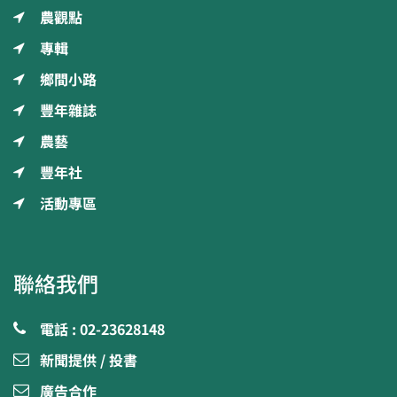
農觀點
專輯
鄉間小路
豐年雜誌
農藝
豐年社
活動專區
聯絡我們
電話 : 02-23628148
新聞提供 / 投書
廣告合作