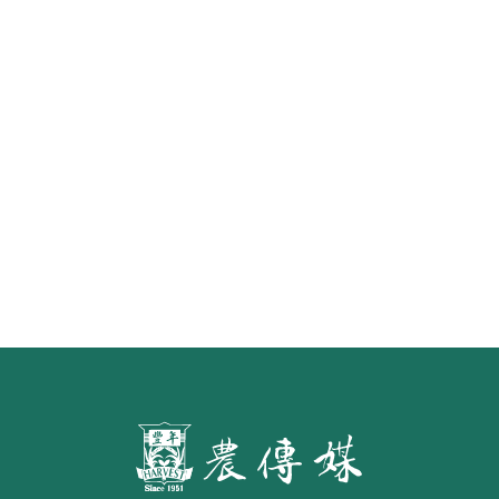
怎樣才算「初榨」橄欖油？ 食藥署
預告橄欖油品名標示草案 預定明年
7月施行
第二屆「臺灣繪果季」國產水果繪
畫比賽開跑 優等得主可獲千元禮券