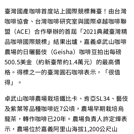
臺灣國產咖啡首度站上國際競標舞臺！由台灣
咖啡協會、台灣咖啡研究室與國際卓越咖啡聯
盟（ACE）合作舉辦的首屆「2021典藏臺灣精
品咖啡國際競標」結果出爐，嘉義卓武山咖啡
農場的日曬藝伎（Geisha）咖啡豆拍出每磅
500.5美金（約新臺幣約1.4萬元）的最高價
格。得標之一的臺灣圓石咖啡表示，「很值
得」。
卓武山咖啡農場栽培鐵比卡、肯亞SL34、藝伎
及紫葉等品種咖啡近7公頃，農場早期栽培烏
龍茶，轉作咖啡已20年。農場負責人許定燁表
示，農場位於嘉義阿里山海拔1,200公尺山