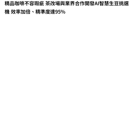
精品咖啡不容瑕疵 茶改場與業界合作開發AI智慧生豆挑選
機 效率加倍、精準度達95%
0608豪雨農損水稻居冠 農糧署協調
溼穀調運2.2萬公噸 公糧收購量能已
恢復
2026臺灣竹博覽會今開幕 六大衛星
展區跨縣市接力展至9月