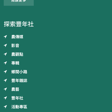
閱讀更多
探索豐年社
農傳媒
影音
農觀點
專輯
鄉間小路
豐年雜誌
農藝
豐年社
活動專區