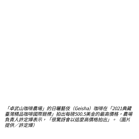
「卓武山咖啡農場」的日曬藝伎（Geisha）咖啡在「2021典藏
臺灣精品咖啡國際競標」拍出每磅500.5美金的最高價格，農場
負責人許定燁表示，「很驚訝會以這麼高價格拍出」。（圖片
提供／許定燁）