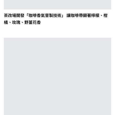
茶改場開發「咖啡香氣窨製技術」 讓咖啡帶顯著檸檬、柑
橘、玫瑰、野薑花香