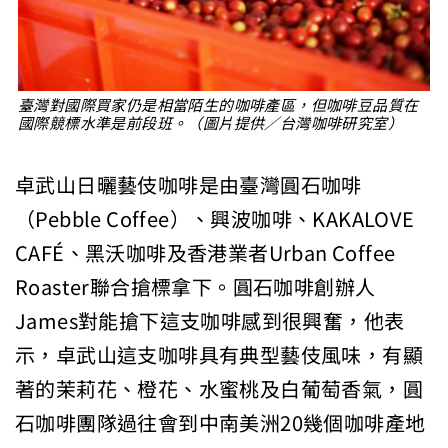
臺灣對國際買家仍是相當陌生的咖啡產區，但咖啡豆品質在
國際競標水準是前段班。（圖片提供／台灣咖啡研究室）
卓武山日曬藝伎咖啡是由臺灣圓石咖啡
（Pebble Coffee）、興波咖啡、KAKALOVE
CAFÉ、黑沃咖啡及香港業者Urban Coffee
Roaster聯合搶標拿下。圓石咖啡創辦人
James對能搶下這支咖啡感到很興奮，他表
示，卓武山這支咖啡具有典型藝伎風味，有顯
著的茉莉花、橙花、水蜜桃及白葡萄香氣，圓
石咖啡團隊過往會到中南美洲20幾個咖啡產地