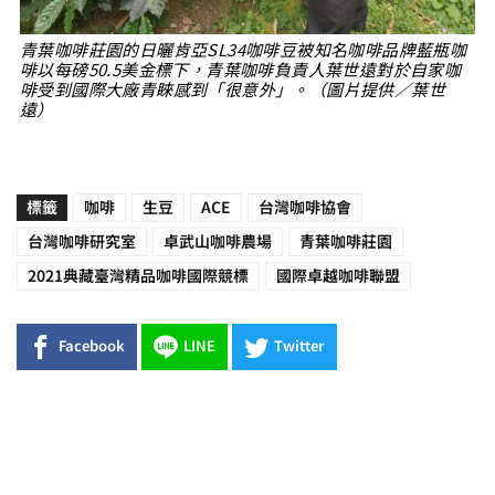
青葉咖啡莊園的日曬肯亞SL34咖啡豆被知名咖啡品牌藍瓶咖
啡以每磅50.5美金標下，青葉咖啡負責人葉世遠對於自家咖
啡受到國際大廠青睞感到「很意外」。（圖片提供／葉世
遠）
標籤
咖啡
生豆
ACE
台灣咖啡協會
台灣咖啡研究室
卓武山咖啡農場
青葉咖啡莊園
2021典藏臺灣精品咖啡國際競標
國際卓越咖啡聯盟
Facebook
LINE
Twitter