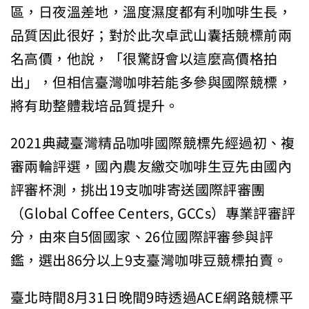
區，日夜溫差地，溫度濕度都有利咖啡生長，
品質因此很好；對於此次卓武山囊括競標前兩
名高價，他說，「很驚訝會以這麼高價格拍
出」，但相信臺灣咖啡若能多參與國際競標，
將有助整體栽培品質提升。
2021典藏臺灣精品咖啡國際競標先經過初、複
審兩輪評選，國內農友繳交咖啡生豆先由國內
評審杯測，挑出19支咖啡寄送國際評審團
（Global Coffee Centers, GCCs）專業評審評
分，由來自5個國家、26位國際評審參與評
鑑，選出86分以上9支臺灣咖啡豆競標拍賣。
臺北時間8月31日晚間9時透過ACE網路競標平