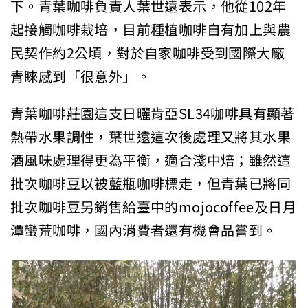
下。青葉咖啡負責人葉世遠表示，他從102年
起接觸咖啡栽培，目前種植咖啡自有加上與農
民契作約2公頃，對於自家咖啡受到國際大廠
青睞感到「很意外」。
青葉咖啡莊園這支日曬肯亞SL34咖啡具有顯著
熱帶水果調性，葉世遠這次後處理又將其水果
酒風味處理得更為平衡，適合淺中焙；雖然這
批次咖啡豆以被藍瓶咖啡標走，但青葉已將同
批次咖啡豆另銷售給臺中的mojocoffee及日月
潭蠻荒咖啡，國內消費者還有機會品嘗到。