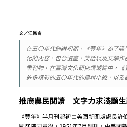
文／江昺崙
在五〇年代創辦初期，《豐年》為了吸
化的內容，包含漫畫、笑話以及文學作
業刊物，在臺灣文化研究領域當中，《
許多精彩的五〇年代的農村小說，以及
推廣農民閱讀 文字力求淺顯生
《豐年》半月刊起初由美國新聞處處長許伯樂（R
國務院同意後，1951年7月創刊，由美