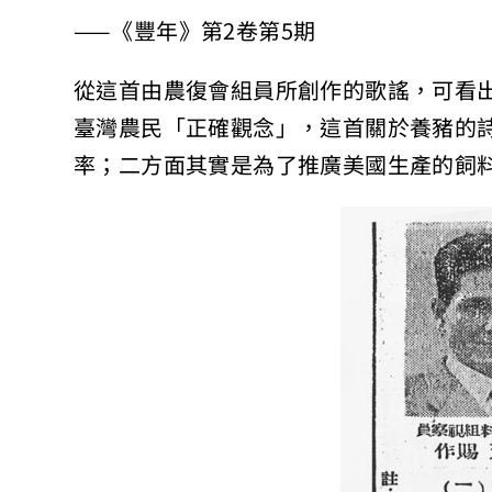
——《豐年》第2卷第5期
從這首由農復會組員所創作的歌謠，可看
臺灣農民「正確觀念」，這首關於養豬的
率；二方面其實是為了推廣美國生產的飼