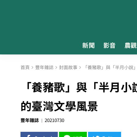
新聞
影音
農觀
首頁
豐年雜誌
封面故事
「養豬歌」與「半月小說」
「養豬歌」與「半月小
的臺灣文學風景
豐年雜誌
20210730