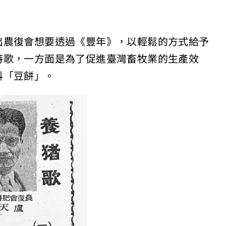
出農復會想要透過《豐年》，以輕鬆的方式給予
詩歌，一方面是為了促進臺灣畜牧業的生產效
料「豆餅」。