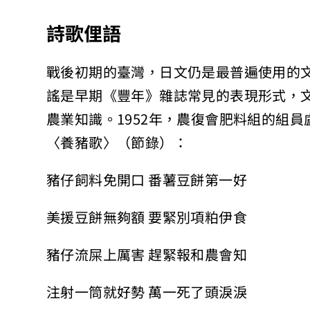
詩歌俚語
戰後初期的臺灣，日文仍是最普遍使用的
謠是早期《豐年》雜誌常見的表現形式，
農業知識。1952年，農復會肥料組的組
〈養豬歌〉（節錄）：
豬仔飼料免開口 番薯豆餅第一好
美援豆餅無夠額 要緊別項粕伊食
豬仔流屎上厲害 趕緊報和農會知
注射一筒就好勢 萬一死了頭淚淚