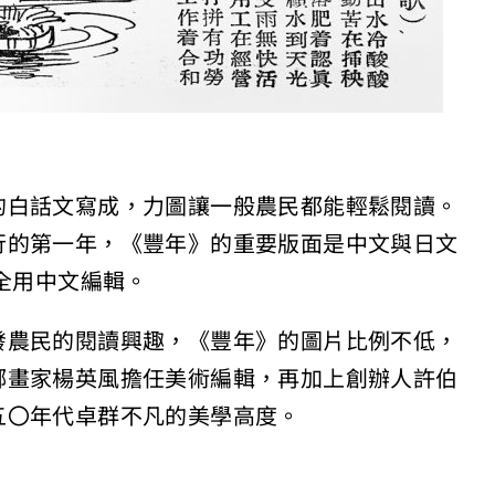
的白話文寫成，力圖讓一般農民都能輕鬆閱讀。
行的第一年，《豐年》的重要版面是中文與日文
始全用中文編輯。
發農民的閱讀興趣，《豐年》的圖片比例不低，
鄉畫家楊英風擔任美術編輯，再加上創辦人許伯
五〇年代卓群不凡的美學高度。
：