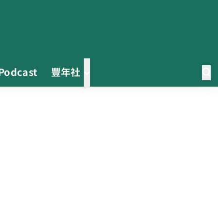
Podcast
豐年社
0608豪雨農損水稻居冠 農糧署協
調溼穀調運2.2萬公噸 公糧收購量
能已恢復
2026臺灣竹博覽會今開幕 六大衛