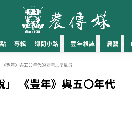
點
專輯
鄉間小路
豐年雜誌
農藝
 《豐年》與五〇年代的臺灣文學風景
說」 《豐年》與五〇年代