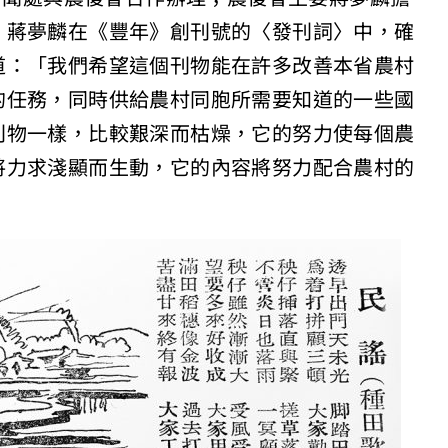
。蔣夢麟在《豐年》創刊號的〈發刊詞〉中，確
道：「我們希望這個刊物能在許多改善本省農村
的任務，同時供給農村同胞所需要知道的一些國
刊物一樣，比較艱深而枯燥，它的努力使每個農
將力求淺顯而生動，它的內容將努力配合農村的