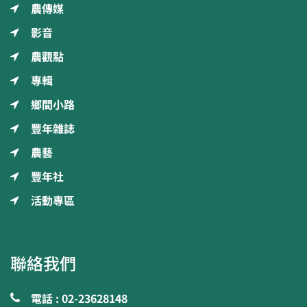
農傳媒
影音
農觀點
專輯
鄉間小路
豐年雜誌
農藝
豐年社
活動專區
聯絡我們
電話 : 02-23628148