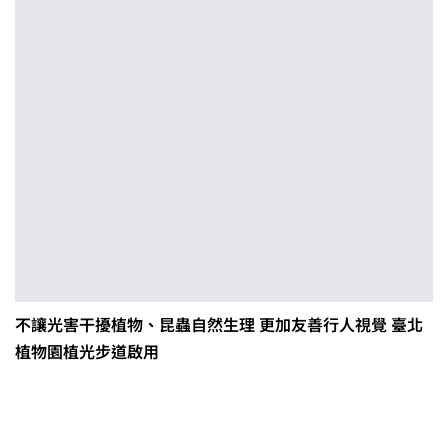
不讓光害干擾植物、昆蟲自然生理 更加友善行人視覺 臺北
植物園植光步道啟用