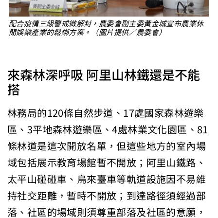
配合疫情三級警戒微解封，農委會副主委黃金城宣布農業休
閒娛樂產業的鬆綁方案。（圖片提供／農委會）
來森林深呼吸 阿里山林鐵還是不能
搭
林務局的120條自然步道、17處國家森林遊樂
區、3平地森林遊樂區、4處林業文化園區、81
條林道是這次開放名單，但這些地方的室內場
域包括展示教育場館暫不開放；阿里山鐵路、
太平山碰碰車、烏來臺車等軌道設施因不易維
持社交距離，暫時不開放；到達路徑須經過部
落、社區的場域則須尊重部落及社區的意願，