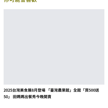
2025台灣美食展8月登場 「臺灣農業館」全館「買500送
50」 田媽媽出餐秀今晚開賣