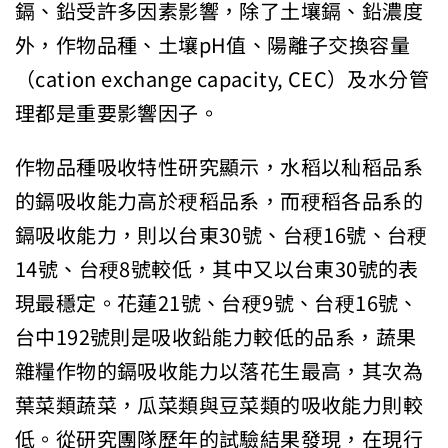
鎘、鉛受許多因素影響，除了土壤鎘、鉛濃度
外，作物品種、土壤pH值、陽離子交換容量
（cation exchange capacity, CEC）及水分管
理都是重要影響因子。
作物品種吸收特性研究顯示，水稻以秈稻品系
的鎘吸收能力高於稉稻品系，而稉稻各品系的
鎘吸收能力，則以台東30號、台稉16號、台稉
14號、台稉8號較低，其中又以台東30號的表
現最穩定。花蓮21號、台稉9號、台稉16號、
台中192號則是吸收鉛能力較低的品系，蔬果
雜糧作物的鎘吸收能力以落花生最高，其次為
葉菜類蔬菜，瓜菜類與豆菜類的吸收能力則較
低。從研究團隊歷年的試驗結果發現，在現行