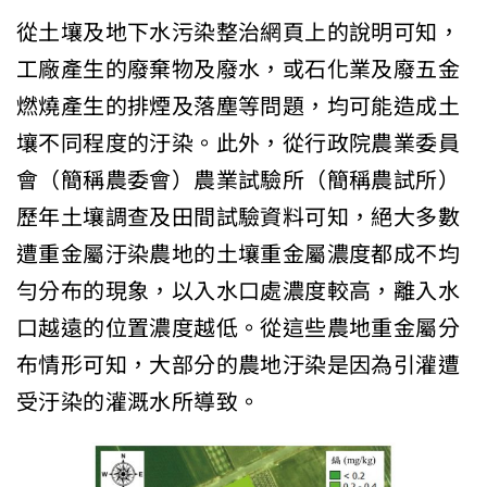
從土壤及地下水污染整治網頁上的說明可知，
工廠產生的廢棄物及廢水，或石化業及廢五金
燃燒產生的排煙及落塵等問題，均可能造成土
壤不同程度的汙染。此外，從行政院農業委員
會（簡稱農委會）農業試驗所（簡稱農試所）
歷年土壤調查及田間試驗資料可知，絕大多數
遭重金屬汙染農地的土壤重金屬濃度都成不均
勻分布的現象，以入水口處濃度較高，離入水
口越遠的位置濃度越低。從這些農地重金屬分
布情形可知，大部分的農地汙染是因為引灌遭
受汙染的灌溉水所導致。