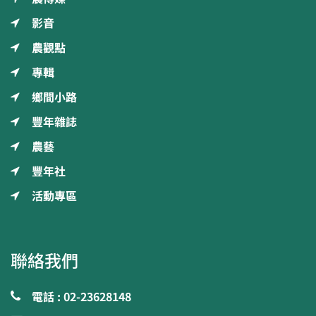
影音
農觀點
專輯
鄉間小路
豐年雜誌
農藝
豐年社
活動專區
聯絡我們
電話 : 02-23628148