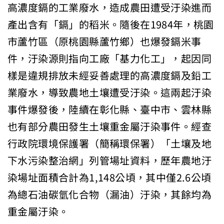
高濃度鎘的工業廢水，造成農田遭受汙染進而
產出含有「鎘」的稻米。隨後在1984年，桃園
市蘆竹區（原桃園縣蘆竹鄉）也爆發鎘米事
件，汙染源則指向工廠「基力化工」，起因同
樣是違規排放未經妥善處理的高濃度鎘及鉛工
業廢水，導致農地土壤遭受汙染。這兩起汙染
事件爆發後，陸續在彰化縣、臺中市、雲林縣
也有部分農田發生土壤重金屬汙染事件。經查
行政院環境保護署（簡稱環保署）「土壤及地
下水污染整治網」列管場址資料，歷年農地汙
染場址面積合計為1,148公頃，其中僅2.6公頃
為總石油碳氫化合物（漏油）汙染，其餘均為
重金屬汙染。