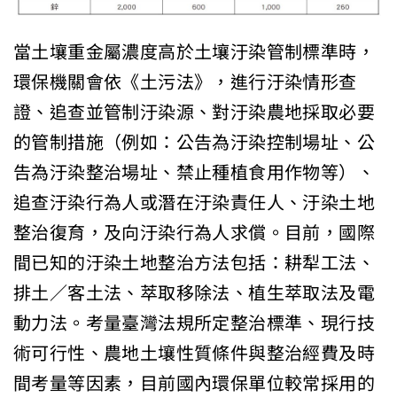
當土壤重金屬濃度高於土壤汙染管制標準時，
環保機關會依《土污法》，進行汙染情形查
證、追查並管制汙染源、對汙染農地採取必要
的管制措施（例如：公告為汙染控制場址、公
告為汙染整治場址、禁止種植食用作物等）、
追查汙染行為人或潛在汙染責任人、汙染土地
整治復育，及向汙染行為人求償。目前，國際
間已知的汙染土地整治方法包括：耕犁工法、
排土∕客土法、萃取移除法、植生萃取法及電
動力法。考量臺灣法規所定整治標準、現行技
術可行性、農地土壤性質條件與整治經費及時
間考量等因素，目前國內環保單位較常採用的