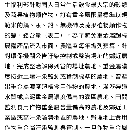
生福利部針對國人日常生活飲食最大宗的穀類
及蔬果植物類作物，訂有重金屬限量標準以規
範米的鎘、汞、鉛、無機砷及蔬果植物類作物
的鎘、鉛含量（表二）。為了避免重金屬超標
農糧產品流入市面，農糧署每年編列預算，針
對環保機關公告汙染控制或整治場址的鄰近農
地、完成整治解除列管的場址農地、重金屬濃
度接近土壤汙染監測或管制標準的農地、曾產
出重金屬濃度超標食用作物的農地、灌溉渠道
水質或底泥重金屬濃度偏高的灌區農地、田間
監測食用作物重金屬含量偏高的農地及鄰近工
業區或高汙染潛勢地區的農地，辦理地上食用
作物重金屬汙染監測與管制。一旦作物重金屬