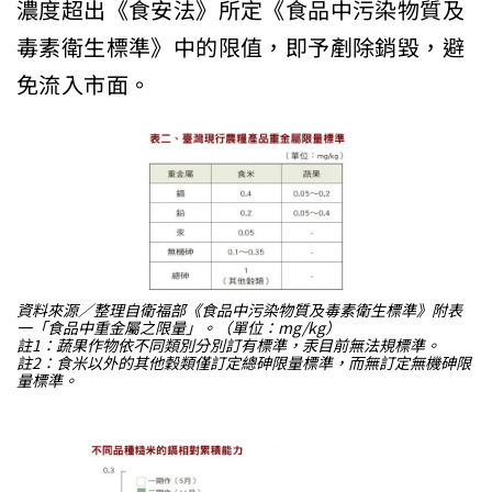
濃度超出《食安法》所定《食品中污染物質及
毒素衛生標準》中的限值，即予剷除銷毀，避
免流入市面。
資料來源／整理自衛福部《食品中污染物質及毒素衛生標準》附表
一「食品中重金屬之限量」。（單位：mg/kg）
註1：蔬果作物依不同類別分別訂有標準，汞目前無法規標準。
註2：食米以外的其他穀類僅訂定總砷限量標準，而無訂定無機砷限
量標準。