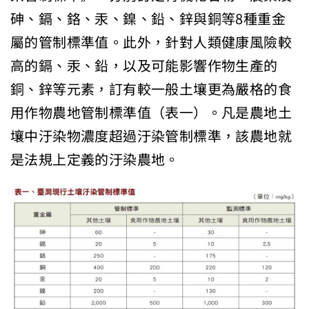
砷、鎘、鉻、汞、鎳、鉛、鋅與銅等8種重金
屬的管制標準值。此外，針對人類健康風險較
高的鎘、汞、鉛，以及可能影響作物生產的
銅、鋅等元素，訂有較一般土壤更為嚴格的食
用作物農地管制標準值（表一）。凡是農地土
壤中汙染物濃度超過汙染管制標準，該農地就
是法規上定義的汙染農地。