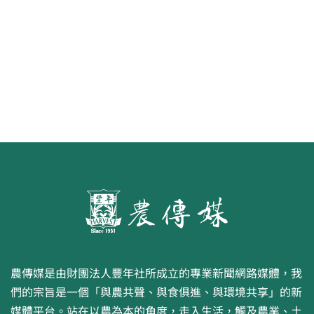
第二屆「臺灣繪果季」國產水果繪
畫比賽開跑 優等得主可獲千元禮券
農傳媒是由財團法人豐年社所成立的專業新聞網路媒體，我
們的宗旨是一個「與農共聲、與食俱進、與環境共享」的新
媒體平台。站在以農為本的角度，走入生活，觸及農業、土