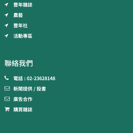
豐年雜誌
農藝
豐年社
活動專區
聯絡我們
電話 : 02-23628148
新聞提供 / 投書
廣告合作
購買雜誌