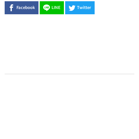
Facebook
LINE
Twitter
0608豪雨農損水稻居冠 農糧署協調
溼穀調運2.2萬公噸 公糧收購量能已
恢復