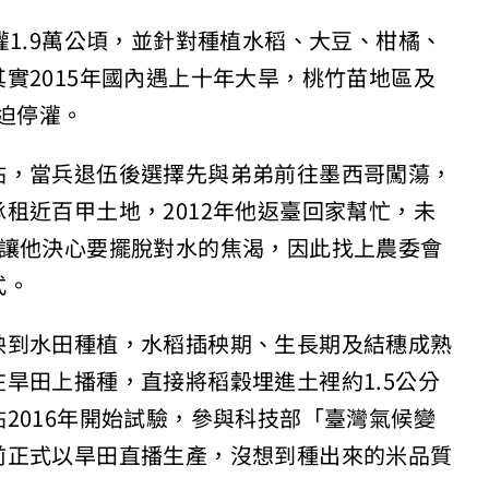
灌1.9萬公頃，並針對種植水稻、大豆、柑橘、
實2015年國內遇上十年大旱，桃竹苗地區及
被迫停灌。
祐，當兵退伍後選擇先與弟弟前往墨西哥闖蕩，
租近百甲土地，2012年他返臺回家幫忙，未
驗讓他決心要擺脫對水的焦渴，因此找上農委會
式。
秧到水田種植，水稻插秧期、生長期及結穗成熟
旱田上播種，直接將稻穀埋進土裡約1.5公分
2016年開始試驗，參與科技部「臺灣氣候變
前正式以旱田直播生產，沒想到種出來的米品質