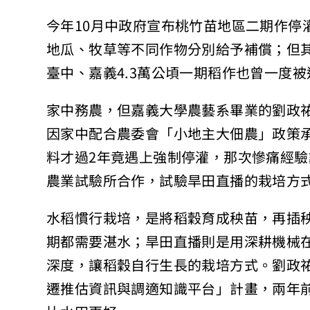
今年10月中政府宣布桃竹苗地區二期作停
地瓜、牧草等不同作物分別給予補償；但其
臺中、嘉義4.3萬公頃一期稻作也曾一度
家中務農，但嘉義大學農藝系畢業的劉政
因家中配合農委會「小地主大佃農」政策承
料才過2年竟遇上強制停灌，那次慘痛經
農業試驗所合作，試驗旱田直播的栽培方
水稻慣行栽培，是將稻穀育成秧苗，再插
期都需要湛水；旱田直播則是用深耕機械在
深度，讓稻穀自行生長的栽培方式。劉政祐
遷推估資訊與調適知識平台」計畫，兩年