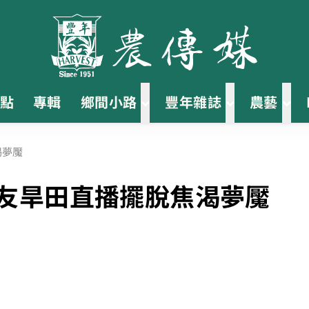
點
專輯
鄉間小路
豐年雜誌
農藝
渴夢魘
農友旱田直播擺脫焦渴夢魘