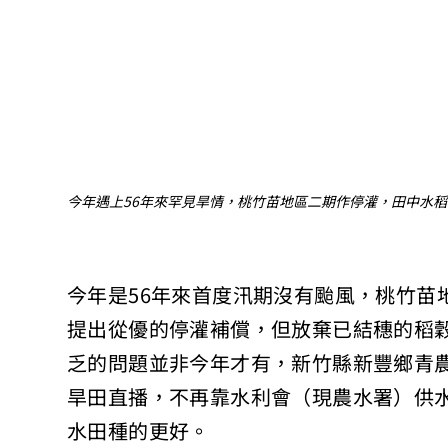
今年遇上56年來罕見旱情，桃竹苗地區二期作停灌，田中水
今年是56年來首度汛期沒有颱風，桃竹苗
提出從優的停灌補償，但放棄已結穗的稻
乏的問題並非今年才有，新竹縣新豐鄉青
旱田直播，不再靠水利會（現農水署）供
水田種的更好。