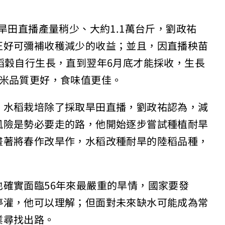
旱田直播產量稍少、大約1.1萬台斤，劉政祐
正好可彌補收穫減少的收益；並且，因直播秧苗
稻穀自行生長，直到翌年6月底才能採收，生長
的米品質更好，食味值更佳。
，水稻栽培除了採取旱田直播，劉政祐認為，減
風險是勢必要走的路，他開始逐步嘗試種植耐旱
畫著將春作改旱作，水稻改種耐旱的陸稻品種，
確實面臨56年來最嚴重的旱情，國家要發
停灌，他可以理解；但面對未來缺水可能成為常
業尋找出路。