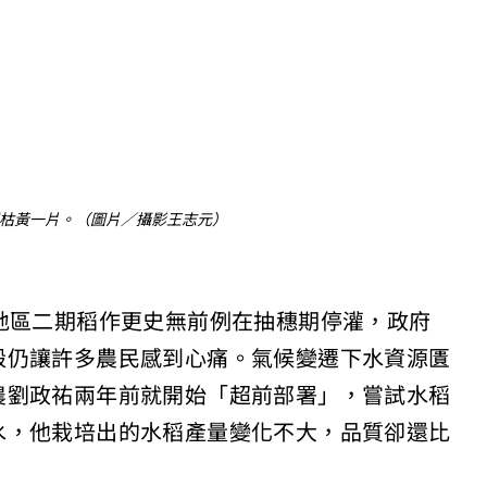
稻枯黃一片。（圖片／攝影王志元）
地區二期稻作更史無前例在抽穗期停灌，政府
穀仍讓許多農民感到心痛。氣候變遷下水資源匱
農劉政祐兩年前就開始「超前部署」，嘗試水稻
水，他栽培出的水稻產量變化不大，品質卻還比