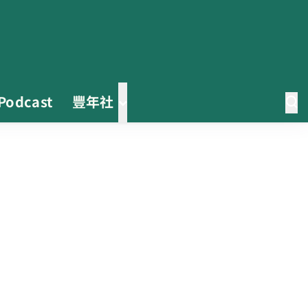
Podcast
豐年社
茶改場輔導低碳生產、碳足跡揭露
「茶毅思」、「日月老茶廠」產品
取得碳標籤
不實謠言致花生跌價 卓榮泰裁示