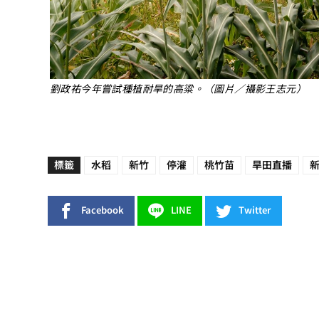
劉政祐今年嘗試種植耐旱的高粱。（圖片／攝影王志元）
標籤
水稻
新竹
停灌
桃竹苗
旱田直播
Facebook
LINE
Twitter