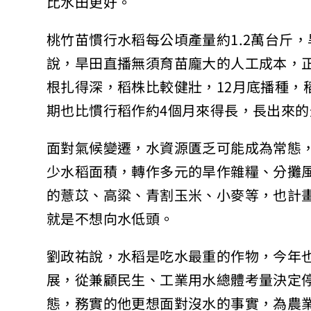
比水田更好。
桃竹苗慣行水稻每公頃產量約1.2萬台斤，
說，旱田直播無須育苗龐大的人工成本，
根扎得深，稻株比較健壯，12月底播種，
期也比慣行稻作約4個月來得長，長出來
面對氣候變遷，水資源匱乏可能成為常態
少水稻面積，轉作多元的旱作雜糧、分攤
的薏苡、高粱、青割玉米、小麥等，也計
就是不想向水低頭。
劉政祐說，水稻是吃水最重的作物，今年也
展，從兼顧民生、工業用水總體考量決定
態，務實的他更想面對沒水的事實，為農