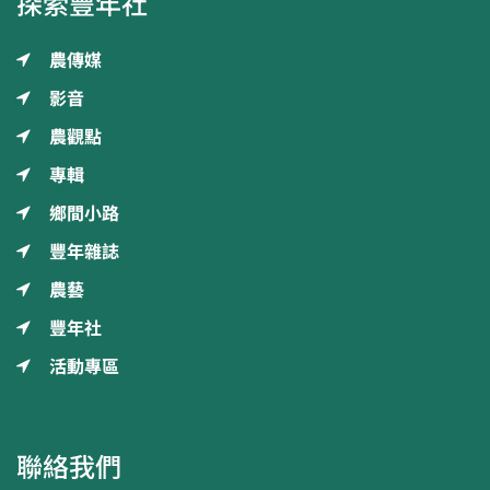
探索豐年社
農傳媒
影音
農觀點
專輯
鄉間小路
豐年雜誌
農藝
豐年社
活動專區
聯絡我們