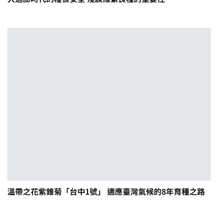
溫帶之花紫錐菊「台中1號」 適應臺灣氣候的8年育種之路