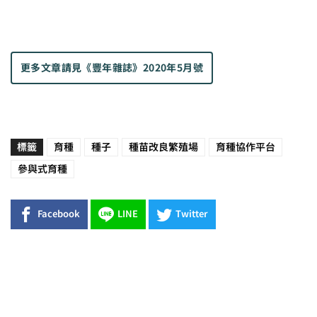
更多文章請見
《豐年雜誌》2020年5月號
標籤
育種
種子
種苗改良繁殖場
育種協作平台
參與式育種
Facebook
LINE
Twitter