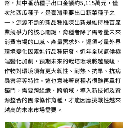
幣，其中番茄種子出口金額約5,115萬元，僅
次於西瓜種子，是臺灣重要出口蔬菜種子之
一。源源不斷的新品種推陳出新是維持種苗產
業競爭力的核心關鍵，育種者除了需考量未來
消費市場的口感、產量需求外，還須考量外界
環境變化因素進行品種研發。近年全球氣候極
端變化加劇，預期未來的栽培環境將越嚴峻，
作物對環境須有更大韌性、耐熱、抗旱、抗病
蟲害等等特性。這也意味著育種者很難再單打
獨鬥，需要跨組織、跨領域，導入新技術及資
源整合的團隊協作育種，才能因應挑戰性越來
越高的未來市場需要。