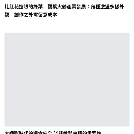
比紅花搶眼的綠葉 觀葉火鶴產業發展：育種激盪多樣外
觀 創作之外需留意成本
大通膨時代的糧食安全 淺談維繫良種的重要性