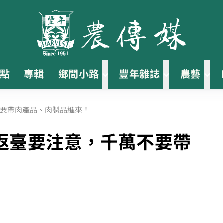
點
專輯
鄉間小路
豐年雜誌
農藝
要帶肉產品、肉製品進來！
返臺要注意，千萬不要帶