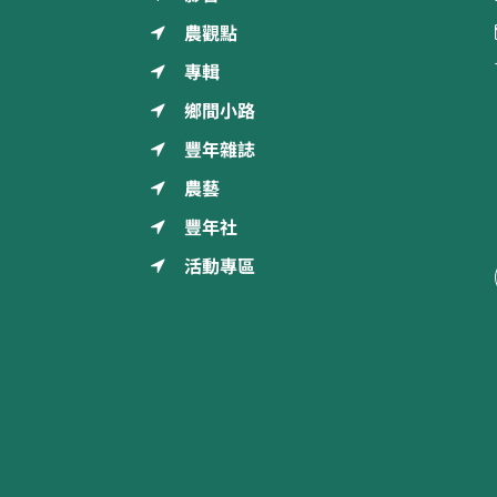
農觀點
專輯
鄉間小路
豐年雜誌
農藝
豐年社
活動專區