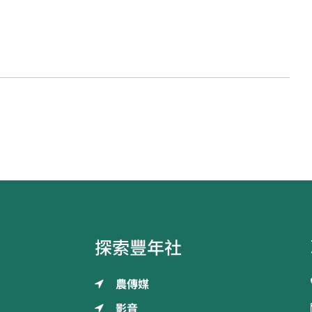
探索豐年社
農傳媒
影音