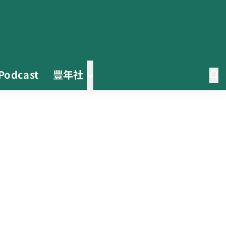
Podcast
豐年社
0608豪雨農損水稻居冠 農糧署協
調溼穀調運2.2萬公噸 公糧收購量
能已恢復
2026臺灣竹博覽會今開幕 六大衛