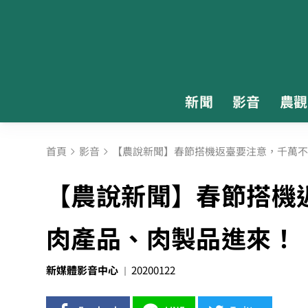
新聞
影音
農觀
首頁
影音
【農說新聞】春節搭機返臺要注意，千萬不
【農說新聞】春節搭機
肉產品、肉製品進來！
新媒體影音中心
20200122