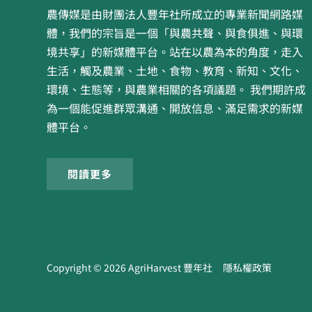
農傳媒是由財團法人豐年社所成立的專業新聞網路媒
體，我們的宗旨是一個「與農共聲、與食俱進、與環
境共享」的新媒體平台。站在以農為本的角度，走入
生活，觸及農業、土地、食物、教育、新知、文化、
環境、生態等，與農業相關的各項議題。 我們期許成
為一個能促進群眾溝通、開放信息、滿足需求的新媒
體平台。
閱讀更多
Copyright ©
2026
AgriHarvest 豐年社
隱私權政策