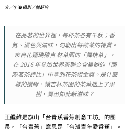
文／小海 攝影／林靜怡
在品茗的世界裡，每杯茶各有千秋；香
氣、湯色與滋味，勾勒出每款茶的特質。
來自花蓮瑞穗吉 林茶園的「舞桔茶」，
在 2016 年參加世界茶聯合會舉辦的「國
際茗茶評比」中拿到花茶組金獎。是什麼
樣的機緣，讓吉林茶園的茶葉遇上了果
樹，舞出如此新滋味？
王繼維是旗山「台青蕉香蕉創意工坊」的團
長，「台青蕉」意思是「台灣青年愛香蕉」。