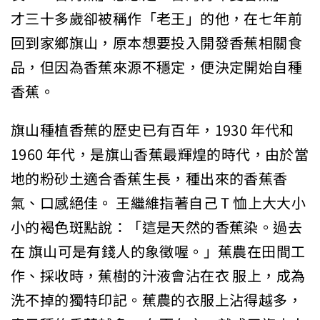
才三十多歲卻被稱作「老王」的他，在七年前
回到家鄉旗山，原本想要投入開發香蕉相關食
品，但因為香蕉來源不穩定，便決定開始自種
香蕉。
旗山種植香蕉的歷史已有百年，1930 年代和
1960 年代，是旗山香蕉最輝煌的時代，由於當
地的粉砂土適合香蕉生長，種出來的香蕉香
氣、口感絕佳。 王繼維指著自己 T 恤上大大小
小的褐色斑點說：「這是天然的香蕉染。過去
在 旗山可是有錢人的象徵喔。」蕉農在田間工
作、採收時，蕉樹的汁液會沾在衣 服上，成為
洗不掉的獨特印記。蕉農的衣服上沾得越多，