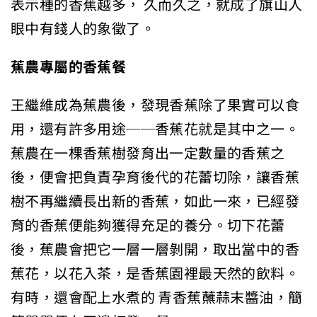
表示種的香蕉越多， 久而久之，就成了旗山人
眼中有錢人的象徵了。
蕉農專屬的香蕉餐
王繼維成為蕉農後，發現香蕉除了果實可以食
用，還有許多用途──香蕉花就是其中之一。
蕉農在一棵香蕉樹發育出一定數量的香蕉之
後，便會把負責孕育後代的花蕾切除，讓香蕉
樹不再繼續長出新的香蕉，如此一來，已經發
育的香蕉便能夠獲得充足的養分。切下花蕾
後，蕉農會把它一層一層剝開，取出當中的香
蕉花，以花入茶，是香蕉園裡最天然的飲料。
有時，還會配上水煮的 青香蕉蘸蒜末醬油，簡