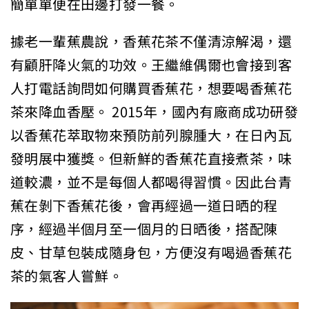
簡單單便在田邊打發一餐。
據老一輩蕉農說，香蕉花茶不僅清涼解渴，還
有顧肝降火氣的功效。王繼維偶爾也會接到客
人打電話詢問如何購買香蕉花，想要喝香蕉花
茶來降血香壓。 2015年，國內有廠商成功研發
以香蕉花萃取物來預防前列腺腫大，在日內瓦
發明展中獲獎。但新鮮的香蕉花直接煮茶，味
道較濃，並不是每個人都喝得習慣。因此台青
蕉在剝下香蕉花後，會再經過一道日晒的程
序，經過半個月至一個月的日晒後，搭配陳
皮、甘草包裝成隨身包，方便沒有喝過香蕉花
茶的氣客人嘗鮮。