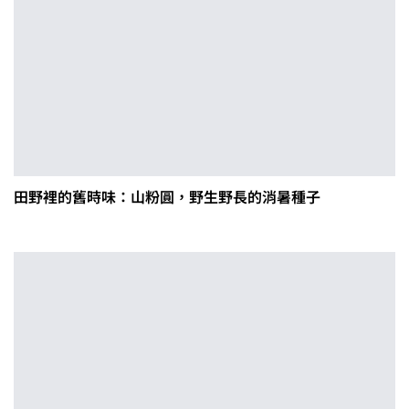
田野裡的舊時味：山粉圓，野生野長的消暑種子