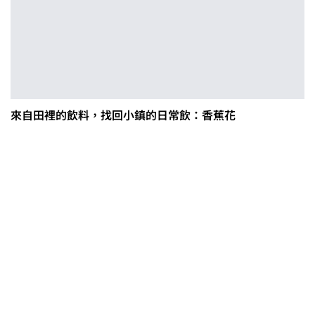
來自田裡的飲料，找回小鎮的日常飲：香蕉花
茶改場輔導低碳生產、碳足跡揭露
「茶毅思」、「日月老茶廠」產品
取得碳標籤