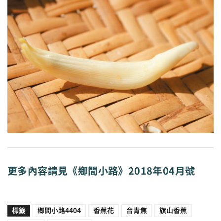
更多內容請見《鄉間小路》2018年04月號
標籤
鄉間小路4404
香蕉花
台青焦
旗山香蕉