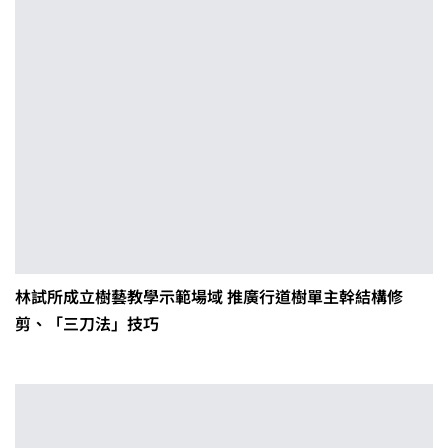
林試所成立樹藝教學示範場域 推廣行道樹單主幹結構修
剪、「三刀法」技巧