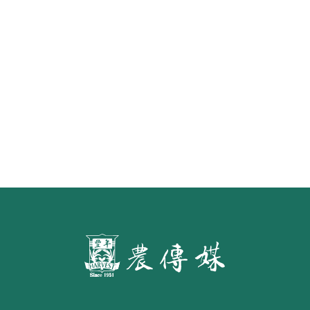
7月施行
第二屆「臺灣繪果季」國產水果繪
畫比賽開跑 優等得主可獲千元禮券