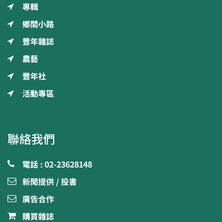
專輯
鄉間小路
豐年雜誌
農藝
豐年社
活動專區
聯絡我們
電話 : 02-23628148
新聞提供 / 投書
廣告合作
購買雜誌