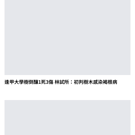
逢甲大學樹倒釀1死3傷 林試所：初判樹木感染褐根病