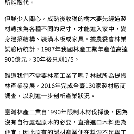
所能取代。
但鮮少人關心，成熟後收穫的樹木
要先經過製
材轉換為各種不同的尺寸，才能進入家中，變
身建築結構
、裝潢木板或家具。據農委會林業
試驗所統計，1987年我國林產
工業年產值高達
900億元，30年後只剩1/5。
難道我們不需要
林產工業了嗎？林試所為提振
林產業發展，2016年完成全臺130
家製材廠商
調查，以利進一步剖析產業狀況。
臺灣林產工業自1990年限制木材伐採後，因為
沒有自行處理原木
的必要，直接進口木料更為
便宜，因此原有的製材產業便在料源不足
與工