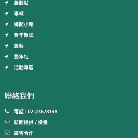
農觀點
專輯
鄉間小路
豐年雜誌
農藝
豐年社
活動專區
聯絡我們
電話 : 02-23628148
新聞提供 / 投書
廣告合作