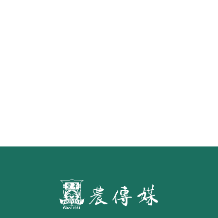
原味香腸25日上架新加坡昇菘超市
水面的寧芙仙子