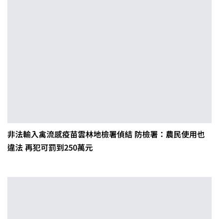
非法輸入禽流感疫苗雲林地檢署偵結 防檢署：農民使用也
違法 再犯可罰到250萬元