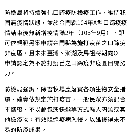
防檢局將持續強化口蹄疫防檢疫工作，維持我
國無疫情狀態，並於金門縣104年A型口蹄疫疫
情結束後無新增疫情滿2年（106年9月），即
可依規範另案申請金門縣為施打疫苗之口蹄疫
非疫區。且未來臺灣、澎湖及馬祖將朝向OIE
申請認定為不施打疫苗之口蹄疫非疫區目標努
力。
防檢局強調，除畜牧場應落實各項生物安全措
施、確實依規定施打疫苗，一般民眾亦須配合
不攜帶、不以郵包或快遞等方式輸入肉類或其
他檢疫物，有效阻絕疫病入侵，以維護得來不
易的防疫成果。