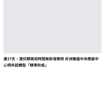
連37天、潛伏期兩倍時間無新增案例 非洲豬瘟中央應變中
心明年起轉型「精準防疫」