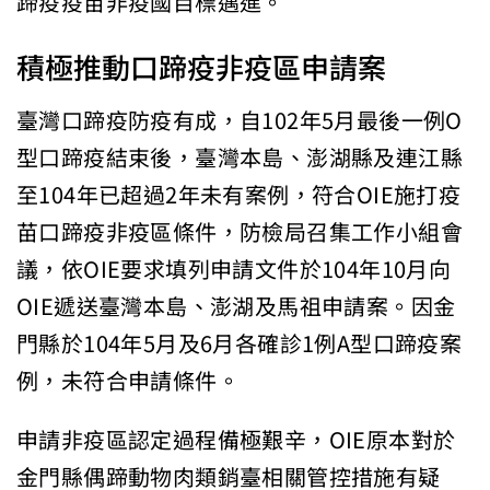
蹄疫疫苗非疫國目標邁進。
積極推動口蹄疫非疫區申請案
臺灣口蹄疫防疫有成，自102年5月最後一例O
型口蹄疫結束後，臺灣本島、澎湖縣及連江縣
至104年已超過2年未有案例，符合OIE施打疫
苗口蹄疫非疫區條件，防檢局召集工作小組會
議，依OIE要求填列申請文件於104年10月向
OIE遞送臺灣本島、澎湖及馬祖申請案。因金
門縣於104年5月及6月各確診1例A型口蹄疫案
例，未符合申請條件。
申請非疫區認定過程備極艱辛，OIE原本對於
金門縣偶蹄動物肉類銷臺相關管控措施有疑