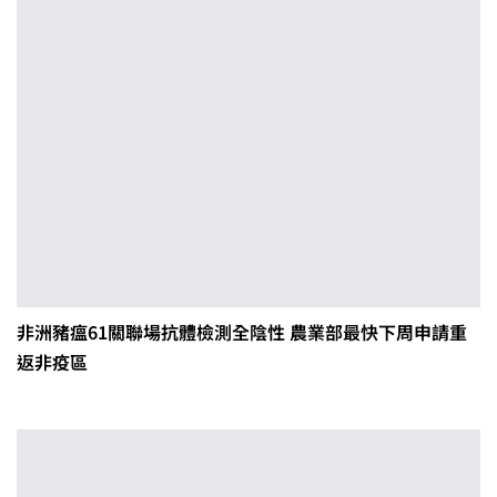
非洲豬瘟61關聯場抗體檢測全陰性 農業部最快下周申請重
返非疫區