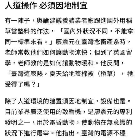
人道操作 必須因地制宜
有一陣子，輿論建議養豬業者應跟進國外用稻
草當墊料的作法， 「國內外狀況不同，不能拿
同一標準來看。」廖震元在臺灣念畜產系時，
老師常教他們如何讓動物涼快；但到了英國留
學，老師教的是如何讓動物暖和。他反問，
「臺灣這麼熱，夏天給牠蓋棉被（稻草）， 牠
受得了嗎？」
除了人道環境的建置須因地制宜，設備也是。
目前業界廣泛使用的致昏機，是廖震元的專利
發明之一，用於電昏動物，使動物在無意識的
狀況下進行屠宰。他指出，臺灣的電源不穩