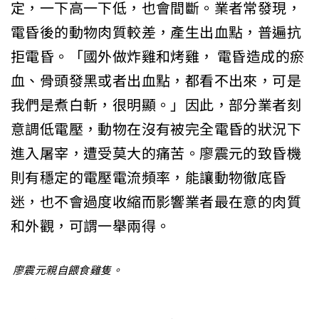
定，一下高一下低，也會間斷。業者常發現，
電昏後的動物肉質較差，產生出血點，普遍抗
拒電昏。「國外做炸雞和烤雞， 電昏造成的瘀
血、骨頭發黑或者出血點，都看不出來，可是
我們是煮白斬，很明顯。」因此，部分業者刻
意調低電壓，動物在沒有被完全電昏的狀況下
進入屠宰，遭受莫大的痛苦。廖震元的致昏機
則有穩定的電壓電流頻率，能讓動物徹底昏
迷，也不會過度收縮而影響業者最在意的肉質
和外觀，可謂一舉兩得。
廖震元親自餵食雞隻。