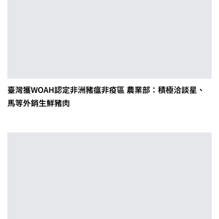
臺灣獲WOAH認定非洲豬瘟非疫區 農業部：積極洽談星、
馬等外銷生鮮豬肉