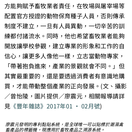
方能夠賦予畜牧業者責任，在牧場與屠宰場等
配置官方授證的動物保育種子人員，否則傳承
制度不建立，一旦有人員異動，一切辛苦的訓
練都付諸流水。同時，他也希望畜牧業者能夠
開放讓學校參觀，建立專業的形象和工作的自
信心，讓更多人像他一樣，立志當動物專家，
「帶著抱負進來，產業的景觀就會不同。」但
其實最重要的，還是要透過消費者有意識地購
買，才能帶動整個產業的正向發展。(文、攝影
／曾怡陵，圖片提供／廖震元，相關報導請詳
見
《豐年雜誌》2017年01 · 02月號
)
廖震元發明的專利黏貼系統，是全球唯一可以貼標於潮濕禽
畜產品的標籤機，現應用於畜牧產品之溯源系統。