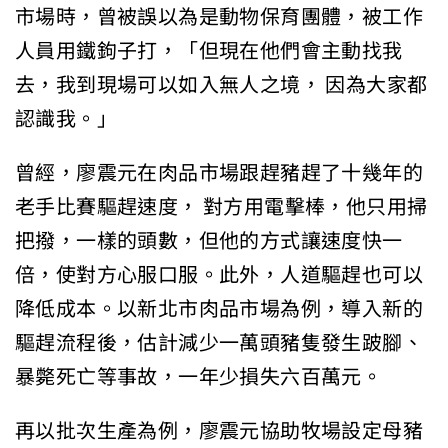
市場時，曾被誤以為是動物保育團體，被工作
人員用鐵鉤子打，「但現在他們會主動找我
去，我到現場可以如入無人之境， 因為大家都
認識我。」
曾經，廖震元在肉品市場跟趕豬趕了十幾年的
老手比賽驅趕速度， 對方用電擊棒，他只用掃
把撥，一樣的頭數，但他的方式讓速度快一
倍，使對方心服口服。此外，人道驅趕也可以
降低成本。以新北市肉品市場為例，導入新的
驅趕流程後，估計減少一萬頭豬隻發生跛腳、
暴斃死亡等事故，一年少損失六百萬元。
再以批次生產為例，廖震元協助牧場設定母豬