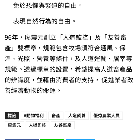
免於恐懼與緊迫的自由。
表現自然行為的自由。
96年，廖震元創立「人道監控」及「友善畜
產」雙標章，規範包含牧場須符合通風、保
溫、光照、營養等條件，及人道運輸、屠宰等
規範。透過標章的設置，希望提高人道畜產品
的辨識度，並藉由消費者的支持， 促進業者改
善經濟動物的命運。
標籤
#動物福利
畜產
人道飼養
優秀農業人員
廖震元
人道監控
友善畜產