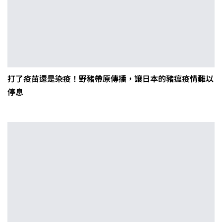
打了疫苗還是染疫！野豬帶原傳播，讓日本的豬瘟疫情難以
停息