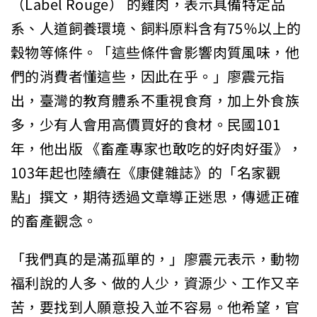
（Label Rouge） 的雞肉，表示具備特定品
系、人道飼養環境、飼料原料含有75％以上的
穀物等條件。「這些條件會影響肉質風味，他
們的消費者懂這些，因此在乎。」廖震元指
出，臺灣的教育體系不重視食育，加上外食族
多，少有人會用高價買好的食材。民國101
年，他出版 《畜產專家也敢吃的好肉好蛋》，
103年起也陸續在《康健雜誌》的「名家觀
點」撰文，期待透過文章導正迷思，傳遞正確
的畜產觀念。
「我們真的是滿孤單的，」廖震元表示，動物
福利說的人多、做的人少，資源少、工作又辛
苦，要找到人願意投入並不容易。他希望，官