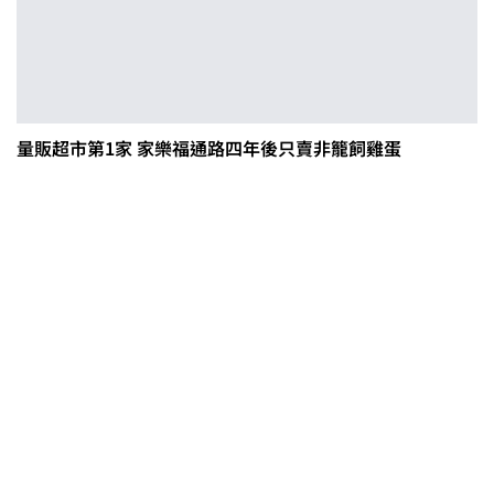
量販超市第1家 家樂福通路四年後只賣非籠飼雞蛋
茶改場輔導低碳生產、碳足跡揭露
「茶毅思」、「日月老茶廠」產品
取得碳標籤