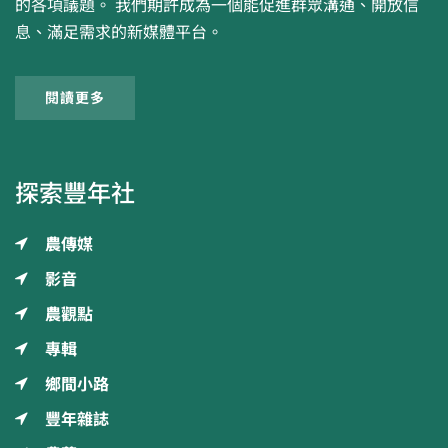
的各項議題。 我們期許成為一個能促進群眾溝通、開放信
息、滿足需求的新媒體平台。
閱讀更多
探索豐年社
農傳媒
影音
農觀點
專輯
鄉間小路
豐年雜誌