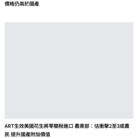
價格仍高於國產
ART生效美國花生將零關稅進口 農業部：估衝擊2至3成農
民 提升國產附加價值