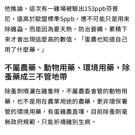
他推論，這次有一雞場被驗出153ppb芬普
尼，遠高於歐盟標準5ppb，應不可能只是用來
除雞蝨，而是因為夏天熱，防治蒼蠅，累積下
來才會出現這麼高的數值，「蛋農也知道自己
用了什麼藥。」
不屬農藥、動物用藥、環境用藥，除
蚤藥成三不管地帶
除蚤劑噴灑在雞隻時，不屬農委會管的動物用
藥，也不是用在農業用途的農藥，更非環保署
管的環境用藥，有蛋雞農直嘆，目前除蚤劑毫
無政府規範，只能祈禱雞別生病。