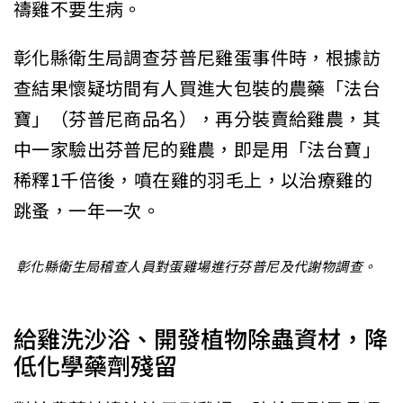
禱雞不要生病。
彰化縣衛生局調查芬普尼雞蛋事件時，根據訪
查結果懷疑坊間有人買進大包裝的農藥「法台
寶」（芬普尼商品名），再分裝賣給雞農，其
中一家驗出芬普尼的雞農，即是用「法台寶」
稀釋1千倍後，噴在雞的羽毛上，以治療雞的
跳蚤，一年一次。
彰化縣衛生局稽查人員對蛋雞場進行芬普尼及代謝物調查。
給雞洗沙浴、開發植物除蟲資材，降
低化學藥劑殘留