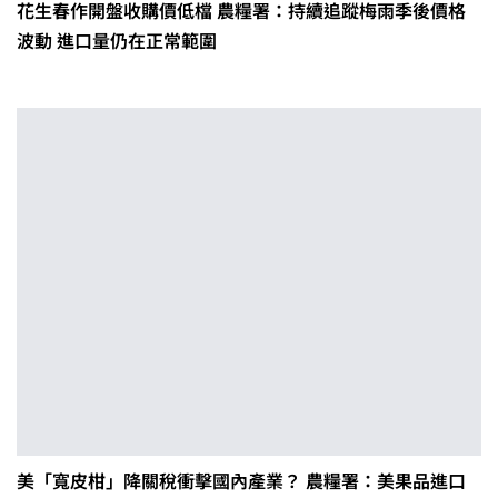
花生春作開盤收購價低檔 農糧署：持續追蹤梅雨季後價格
波動 進口量仍在正常範圍
美「寬皮柑」降關稅衝擊國內產業？ 農糧署：美果品進口