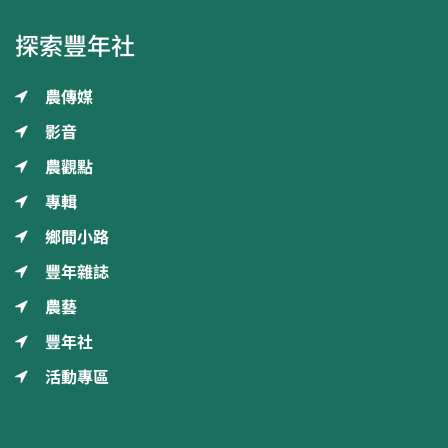
探索豐年社
農傳媒
影音
農觀點
專輯
鄉間小路
豐年雜誌
農藝
豐年社
活動專區