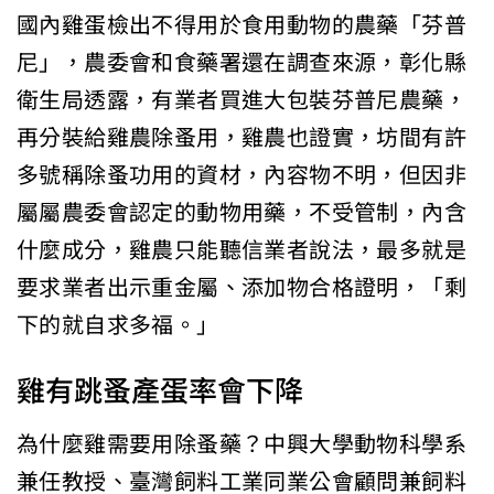
國內雞蛋檢出不得用於食用動物的農藥「芬普
尼」，農委會和食藥署還在調查來源，彰化縣
衛生局透露，有業者買進大包裝芬普尼農藥，
再分裝給雞農除蚤用，雞農也證實，坊間有許
多號稱除蚤功用的資材，內容物不明，但因非
屬屬農委會認定的動物用藥，不受管制，內含
什麼成分，雞農只能聽信業者說法，最多就是
要求業者出示重金屬、添加物合格證明，「剩
下的就自求多福。」
雞有跳蚤產蛋率會下降
為什麼雞需要用除蚤藥？中興大學動物科學系
兼任教授、臺灣飼料工業同業公會顧問兼飼料