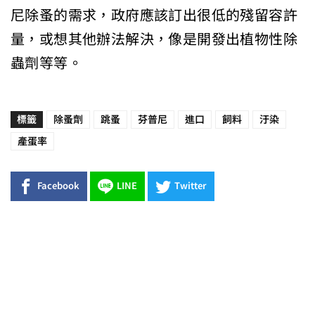
尼除蚤的需求，政府應該訂出很低的殘留容許
量，或想其他辦法解決，像是開發出植物性除
蟲劑等等。
標籤
除蚤劑
跳蚤
芬普尼
進口
飼料
汙染
產蛋率
Facebook
LINE
Twitter