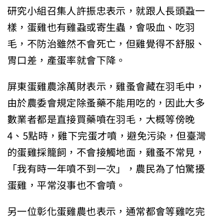
研究小組召集人許振忠表示，就跟人長頭蝨一
樣，蛋雞也有雞蝨或寄生蟲，會吸血、吃羽
毛，不防治雖然不會死亡，但雞覺得不舒服、
胃口差，產蛋率就會下降。
屏東蛋雞農涂萬財表示，雞蚤會藏在羽毛中，
由於農委會規定除蚤藥不能用吃的，因此大多
數業者都是直接買藥噴在羽毛，大概等傍晚
4、5點時，雞下完蛋才噴，避免污染，但臺灣
的蛋雞採籠飼，不會接觸地面，雞蚤不常見，
「我有時一年噴不到一次」，農民為了怕驚擾
蛋雞，平常沒事也不會噴。
另一位彰化蛋雞農也表示，通常都會等雞吃完