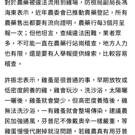
對於農藥被違法流用到雞場，防檢局副局長馮
海東表示，近年農委會已推動賣藥登記，所有
農藥售出都要有流向證明，農藥行每3個月呈
報一次；但他坦言，查緝違法困難，業者眾
多，不可能一直在農藥行站崗稽查，地方人力
也有限，還是要有人舉報提供線索，比較容易
稽查。
許振忠表示，雞蚤是很普通的事，早期放牧或
低密度飼養的雞，雞會玩沙、洗沙浴，太陽曬
一曬後，雞蚤就會變少，但高密度養殖後，雞
無法洗沙浴，一有雞蚤就會整場傳染，建議農
民加強通風，芬普尼不像戴奧辛一樣嚴重，等
雞蛋慢慢代謝掉就沒問題，若雞農真有用芬普