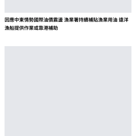
因應中東情勢國際油價震盪 漁業署持續補貼漁業用油 遠洋
漁船提供作業或靠港補助