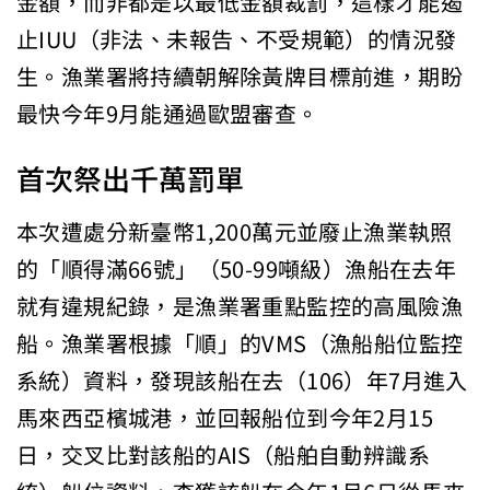
金額，而非都是以最低金額裁罰，這樣才能遏
止IUU（非法、未報告、不受規範）的情況發
生。漁業署將持續朝解除黃牌目標前進，期盼
最快今年9月能通過歐盟審查。
首次祭出千萬罰單
本次遭處分新臺幣1,200萬元並廢止漁業執照
的「順得滿66號」（50-99噸級）漁船在去年
就有違規紀錄，是漁業署重點監控的高風險漁
船。漁業署根據「順」的VMS（漁船船位監控
系統）資料，發現該船在去（106）年7月進入
馬來西亞檳城港，並回報船位到今年2月15
日，交叉比對該船的AIS（船舶自動辨識系