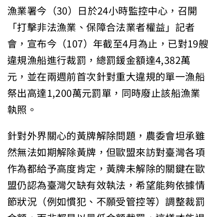
漁業署今（30）日於24小時監控中心，召開
「打擊非法漁業、保障合法業者權益」記者
會，宣布今（107）年截至4月為止，已對19艘
違規漁船進行裁罰，總罰鍰金額達4,382萬
元，並在兩週前首次針對重大違規的單一漁船
祭出高達1,200萬元罰單，同時廢止該船漁業
執照。
針對外界關心的黃牌解除問題，農委會坦承雖
然無法如期解除黃牌，但歐盟來訪對臺灣各項
作為都給予高度肯定，黃牌未解除的關鍵在歐
盟仍認為臺灣欠缺有效執法，希望能夠依據情
節狀況（例如慣犯、不願受管控等）調整裁罰