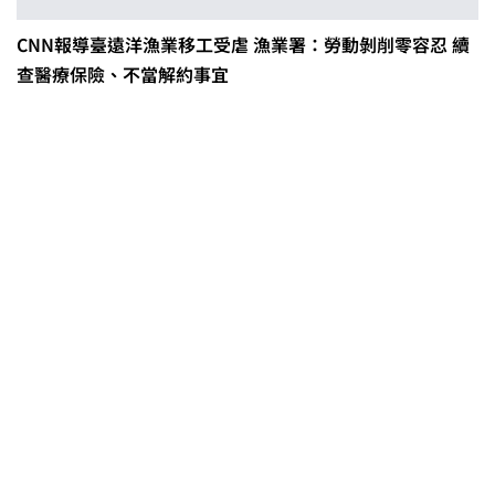
CNN報導臺遠洋漁業移工受虐 漁業署：勞動剝削零容忍 續
查醫療保險、不當解約事宜
0608豪雨農損水稻居冠 農糧署協調
溼穀調運2.2萬公噸 公糧收購量能已
恢復
2026臺灣竹博覽會今開幕 六大衛星
展區跨縣市接力展至9月