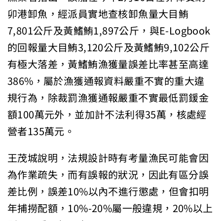
卯港卸魚，經派員實地查核卸魚量大目鮪
7,801公斤及黃鰭鮪1,897公斤，與E-Logbook
的回報量大目鮪3,120公斤及黃鰭鮪9,102公斤
有極大落差，黃鰭鮪漁獲量誤差比率甚至高達
386%，屬於漁獲通報資料嚴重不實的重大違
規行為，除裁罰漁獲通報嚴重不實最低罰鍰金
額100萬元外，並加計不法利得35萬，核處經
營者135萬元。
王茂城說明，法規設計時有考量漁民可能會因
為作業疏失，而有誤報的狀況，因此有區分誤
差比例，誤差10%以內不進行懲處，但會扣明
年捕撈配額，10%-20%屬一般違規，20%以上