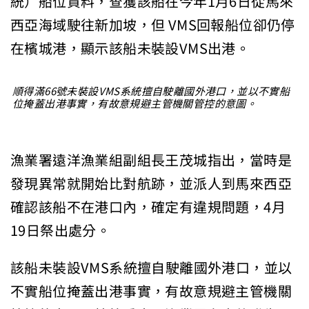
統）船位資料，查獲該船在今年1月6日從馬來
西亞海域駛往新加坡，但 VMS回報船位卻仍停
在檳城港，顯示該船未裝設VMS出港。
順得滿66號未裝設VMS系統擅自駛離國外港口，並以不實船
位掩蓋出港事實，有故意規避主管機關管控的意圖。
漁業署遠洋漁業組副組長王茂城指出，當時是
發現異常就開始比對航跡，並派人到馬來西亞
確認該船不在港口內，確定有違規問題，4月
19日祭出處分。
該船未裝設VMS系統擅自駛離國外港口，並以
不實船位掩蓋出港事實，有故意規避主管機關