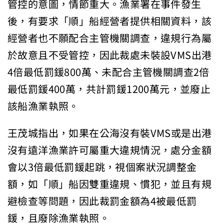
管控的意圖，情節重大。漁業署在事件發生
後，有要求「順」船經營者提供相關資料，該
經營者也不願配合主管機關調查，違規行為屬
於故意且不受管控，因此裁處未裝設VMS出港
4倍最低罰鍰800萬、未配合主管機關調查2倍
最低罰鍰400萬，共計罰鍰1200萬元，並廢止
該船漁業執照。
王茂城指出，如果在公海沒有裝VMS或是出港
沒有遠洋漁業許可屬重大違規情況，處分金額
會以3倍最低罰鍰起跳，視個案狀況調整金
額，如「順」船因雙重違規、慣犯，並且有規
避檢查等問題，因此裁罰金額為4被最低罰
鍰，且廢除漁業執照。