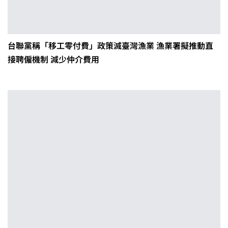
台聯黨稱「移工零付費」政策滅臺灣漁業 漁業署擬推動直
接聘僱機制 減少仲介費用