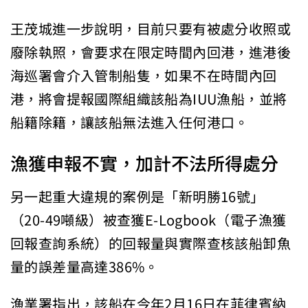
王茂城進一步說明，目前只要有被處分收照或
廢除執照，會要求在限定時間內回港，進港後
海巡署會介入管制船隻，如果不在時間內回
港，將會提報國際組織該船為IUU漁船，並將
船籍除籍，讓該船無法進入任何港口。
漁獲申報不實，加計不法所得處分
另一起重大違規的案例是「新明勝16號」
（20-49噸級）被查獲E-Logbook（電子漁獲
回報查詢系統）的回報量與實際查核該船卸魚
量的誤差量高達386%。
漁業署指出，該船在今年2月16日在菲律賓納