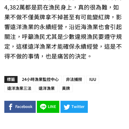
4,382萬都是罰在漁民身上，真的很為難，如
果不做不僅黃牌拿不掉甚至有可能變紅牌，影
響遠洋漁業的永續經營，沿近海漁業也會引起
關注，呼籲漁民尤其是少數違規漁民要遵守規
定，這樣遠洋漁業才能確保永續經營，這是不
得不做的事情，也是痛苦的決定。
標籤
24小時漁業監控中心
非法捕撈
IUU
遠洋漁業三法
遠洋漁業
黃牌
Facebook
LINE
Twitter