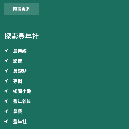
閱讀更多
探索豐年社
農傳媒
影音
農觀點
專輯
鄉間小路
豐年雜誌
農藝
豐年社